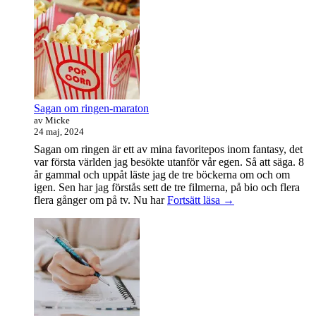
det
en
bra
dag
Sagan om ringen-maraton
av Micke
24 maj, 2024
Sagan om ringen är ett av mina favoritepos inom fantasy, det
var första världen jag besökte utanför vår egen. Så att säga. 8
år gammal och uppåt läste jag de tre böckerna om och om
igen. Sen har jag förstås sett de tre filmerna, på bio och flera
Sagan
flera gånger om på tv. Nu har
Fortsätt läsa
→
om
ringen-
maraton