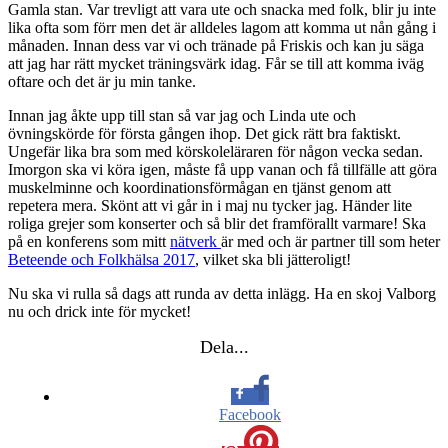
Gamla stan. Var trevligt att vara ute och snacka med folk, blir ju inte
lika ofta som förr men det är alldeles lagom att komma ut nån gång i
månaden. Innan dess var vi och tränade på Friskis och kan ju säga
att jag har rätt mycket träningsvärk idag. Får se till att komma iväg
oftare och det är ju min tanke.
Innan jag åkte upp till stan så var jag och Linda ute och
övningskörde för första gången ihop. Det gick rätt bra faktiskt.
Ungefär lika bra som med körskoleläraren för någon vecka sedan.
Imorgon ska vi köra igen, måste få upp vanan och få tillfälle att göra
muskelminne och koordinationsförmågan en tjänst genom att
repetera mera. Skönt att vi går in i maj nu tycker jag. Händer lite
roliga grejer som konserter och så blir det framförallt varmare! Ska
på en konferens som mitt
nätverk
är med och är partner till som heter
Beteende och Folkhälsa 2017
, vilket ska bli jätteroligt!
Nu ska vi rulla så dags att runda av detta inlägg. Ha en skoj Valborg
nu och drick inte för mycket!
Dela...
Facebook