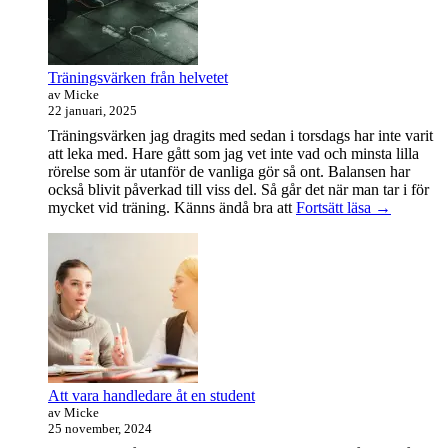
område
Träningsvärken från helvetet
av Micke
22 januari, 2025
Träningsvärken jag dragits med sedan i torsdags har inte varit
att leka med. Hare gått som jag vet inte vad och minsta lilla
rörelse som är utanför de vanliga gör så ont. Balansen har
också blivit påverkad till viss del. Så går det när man tar i för
Träningsvä
mycket vid träning. Känns ändå bra att
Fortsätt läsa
→
från
helvetet
Att vara handledare åt en student
av Micke
25 november, 2024