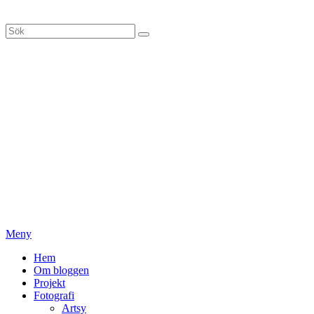
Hoppa
till
Sök
Sök
innehåll
efter:
Meny
Primär
Hem
Om bloggen
meny
Projekt
Fotografi
Artsy