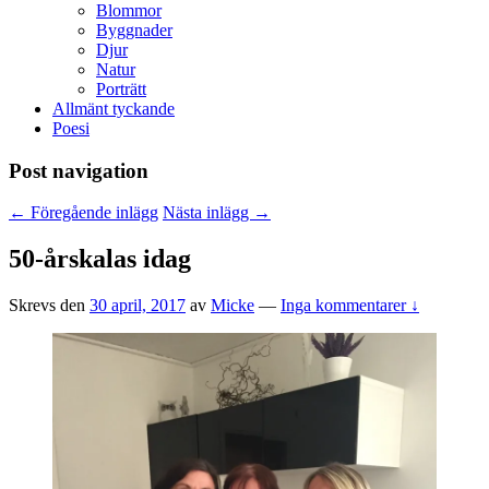
Blommor
Byggnader
Djur
Natur
Porträtt
Allmänt tyckande
Poesi
Post navigation
←
Föregående inlägg
Nästa inlägg
→
50-årskalas idag
Skrevs den
30 april, 2017
av
Micke
—
Inga kommentarer ↓