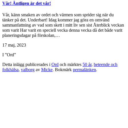
Vår! Äntligen är det vår!
Vår, känn smaken av ordet och värmen som sprider sig när du
tänker på det. Underbart! Idag kommer jag göra en omvänd
sammanfattning av vad som skett i mitt liv sen sist Återblick veckan
som varit Har varit en speciell vecka denna vecka då det både varit
planeringsdagar på förskolan,…
17 maj, 2023
I ”Ord”
Detta inlägg publicerades i
Ord
och märktes
50 år
,
beteende och
folkhälsa
,
valborg
av
Micke
. Bokmärk
permalänken
.