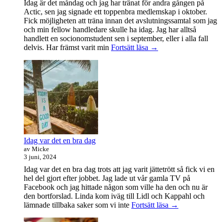
Idag är det måndag och jag har tränat för andra gången på
Actic, sen jag signade ett toppenbra medlemskap i oktober.
Fick möjligheten att träna innan det avslutningssamtal som jag
och min fellow handledare skulle ha idag. Jag har alltså
handlett en socionomstudent sen i september, eller i alla fall
Att
delvis. Har främst varit min
Fortsätt läsa
→
vara
handledare
åt
en
student
Idag var det en bra dag
av Micke
3 juni, 2024
Idag var det en bra dag trots att jag varit jättetrött så fick vi en
hel del gjort efter jobbet. Jag lade ut vår gamla TV på
Facebook och jag hittade någon som ville ha den och nu är
den bortforslad. Linda kom iväg till Lidl och Kappahl och
Idag
lämnade tillbaka saker som vi inte
Fortsätt läsa
→
var