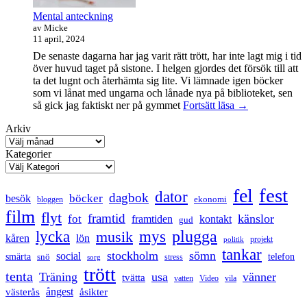
Mental anteckning
av Micke
11 april, 2024
De senaste dagarna har jag varit rätt trött, har inte lagt mig i tid
över huvud taget på sistone. I helgen gjordes det försök till att
ta det lugnt och återhämta sig lite. Vi lämnade igen böcker
som vi lånat med ungarna och lånade nya på biblioteket, sen
Mental
så gick jag faktiskt ner på gymmet
Fortsätt läsa
→
anteckning
Arkiv
Kategorier
fest
fel
dator
dagbok
böcker
besök
ekonomi
bloggen
film
flyt
framtid
känslor
fot
framtiden
kontakt
gud
lycka
mys
plugga
musik
kåren
lön
projekt
politik
tankar
stockholm
sömn
social
smärta
snö
telefon
stress
sorg
trött
tenta
Träning
usa
vänner
tvätta
vatten
Video
vila
ångest
västerås
åsikter