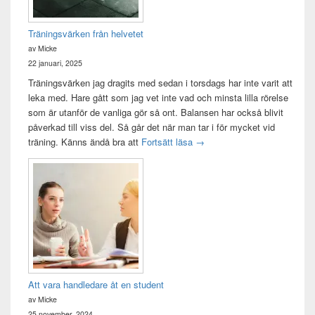
Träningsvärken från helvetet
av Micke
22 januari, 2025
Träningsvärken jag dragits med sedan i torsdags har inte varit att
leka med. Hare gått som jag vet inte vad och minsta lilla rörelse
som är utanför de vanliga gör så ont. Balansen har också blivit
påverkad till viss del. Så går det när man tar i för mycket vid
Träningsvärken från helvetet
träning. Känns ändå bra att
Fortsätt läsa
→
Att vara handledare åt en student
av Micke
25 november, 2024