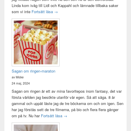
Linda kom iväg till Lidl och Kappahl och lämnade tillbaka saker
Idag var det en bra dag
som vi inte
Fortsätt läsa
→
Sagan om ringen-maraton
av Micke
24 maj, 2024
Sagan om ringen är ett av mina favoritepos inom fantasy, det var
första världen jag besökte utanför vår egen. Så att säga. 8 år
gammal och uppåt läste jag de tre böckerna om och om igen. Sen
har jag förstås sett de tre filmerna, på bio och flera flera gånger
Sagan om ringen-maraton
om på tv. Nu har
Fortsätt läsa
→