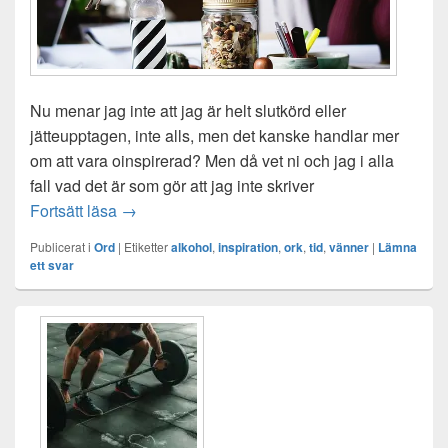
Nu menar jag inte att jag är helt slutkörd eller
jätteupptagen, inte alls, men det kanske handlar mer
om att vara oinspirerad? Men då vet ni och jag i alla
fall vad det är som gör att jag inte skriver
När varken tid, inspiration eller ork finns
Fortsätt läsa
→
Publicerat i
Ord
|
Etiketter
alkohol
,
inspiration
,
ork
,
tid
,
vänner
|
Lämna
ett svar
Primära
sidofältet
Widget
område