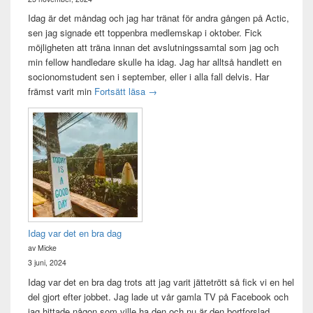
Idag är det måndag och jag har tränat för andra gången på Actic,
sen jag signade ett toppenbra medlemskap i oktober. Fick
möjligheten att träna innan det avslutningssamtal som jag och
min fellow handledare skulle ha idag. Jag har alltså handlett en
socionomstudent sen i september, eller i alla fall delvis. Har
Att vara handledare åt en student
främst varit min
Fortsätt läsa
→
Idag var det en bra dag
av Micke
3 juni, 2024
Idag var det en bra dag trots att jag varit jättetrött så fick vi en hel
del gjort efter jobbet. Jag lade ut vår gamla TV på Facebook och
jag hittade någon som ville ha den och nu är den bortforslad.