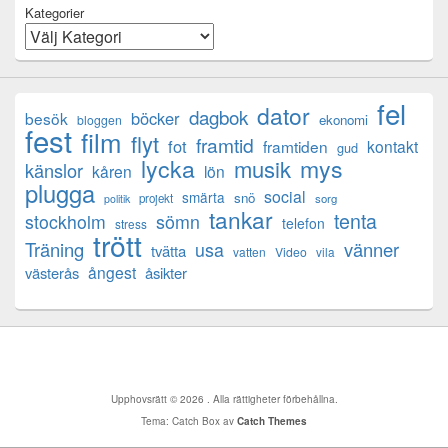
Kategorier
fel
dator
dagbok
böcker
besök
ekonomi
bloggen
fest
film
flyt
framtid
fot
framtiden
kontakt
gud
lycka
mys
musik
känslor
kåren
lön
plugga
social
smärta
snö
projekt
sorg
politik
tankar
tenta
sömn
stockholm
telefon
stress
trött
Träning
usa
vänner
tvätta
vatten
Video
vila
ångest
västerås
åsikter
Upphovsrätt © 2026
. Alla rättigheter förbehållna.
Tema: Catch Box av
Catch Themes