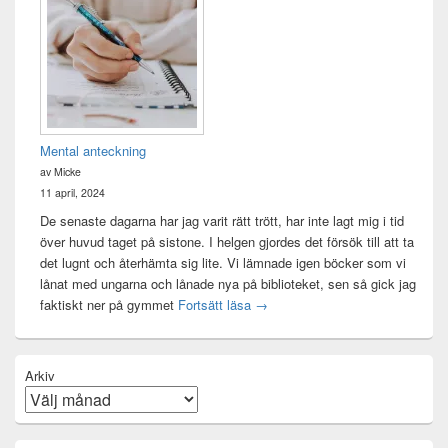
Mental anteckning
av Micke
11 april, 2024
De senaste dagarna har jag varit rätt trött, har inte lagt mig i tid
över huvud taget på sistone. I helgen gjordes det försök till att ta
det lugnt och återhämta sig lite. Vi lämnade igen böcker som vi
lånat med ungarna och lånade nya på biblioteket, sen så gick jag
Mental anteckning
faktiskt ner på gymmet
Fortsätt läsa
→
Arkiv