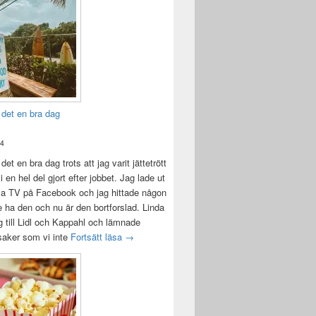
 det en bra dag
24
det en bra dag trots att jag varit jättetrött
i en hel del gjort efter jobbet. Jag lade ut
la TV på Facebook och jag hittade någon
e ha den och nu är den bortforslad. Linda
 till Lidl och Kappahl och lämnade
Idag var det en bra dag
 saker som vi inte
Fortsätt läsa
→