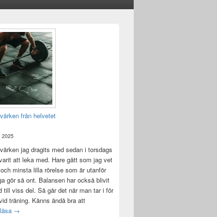
värken från helvetet
, 2025
värken jag dragits med sedan i torsdags
 varit att leka med. Hare gått som jag vet
 och minsta lilla rörelse som är utanför
ga gör så ont. Balansen har också blivit
till viss del. Så går det när man tar i för
id träning. Känns ändå bra att
Träningsvärken från helvetet
 läsa
→