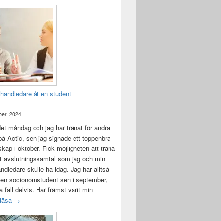
 handledare åt en student
er, 2024
det måndag och jag har tränat för andra
å Actic, sen jag signade ett toppenbra
ap i oktober. Fick möjligheten att träna
t avslutningssamtal som jag och min
andledare skulle ha idag. Jag har alltså
 en socionomstudent sen i september,
lla fall delvis. Har främst varit min
Att vara handledare åt en student
 läsa
→