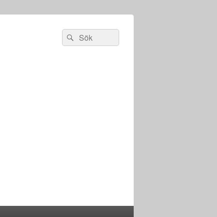
Sök
Sök
efter: