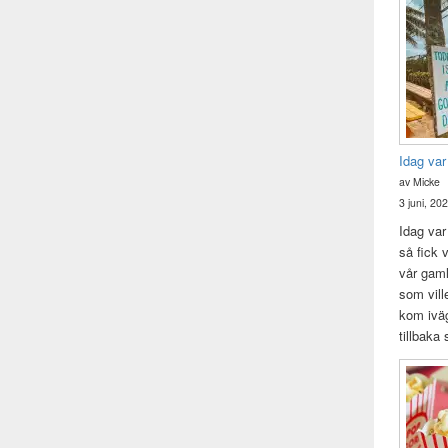
Idag var
av Micke
3 juni, 20
Idag var 
så fick v
vår gam
som vill
kom iväg
tillbaka