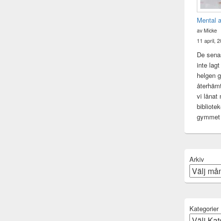
Mental 
av Micke
11 april, 
De senas
inte lag
helgen gj
återhämt
vi lånat
bibliote
gymme
Arkiv
Kategorier