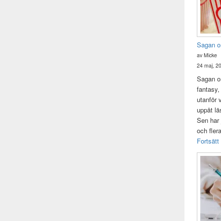
Sagan o
av Micke
24 maj, 2
Sagan om
fantasy,
utanför 
uppåt lä
Sen har 
och fler
Fortsätt