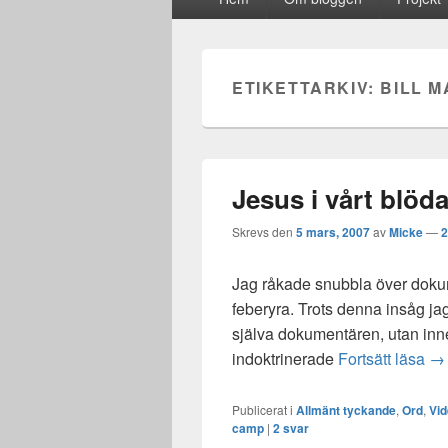
meny
ETIKETTARKIV:
BILL 
Jesus i vårt blöd
Skrevs den
5 mars, 2007
av
Micke
—
2
Jag råkade snubbla över dokum
feberyra. Trots denna insåg jag r
själva dokumentären, utan innehå
Je
indoktrinerade
Fortsätt läsa
→
Publicerat i
Allmänt tyckande
,
Ord
,
Vi
camp
|
2
svar