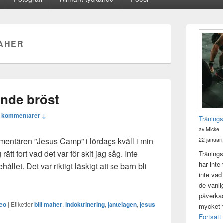
Primära
sidofältet
MAHER
Widget
område
ande bröst
 kommentarer ↓
Tränings
av Micke
entären ”Jesus Camp” i lördags kväll i min
22 januari
ätt fort vad det var för skit jag såg. Inte
Tränings
har inte
llet. Det var riktigt läskigt att se barn bli
inte vad
sus i vårt blödande bröst
de vanli
påverkad 
deo
|
Etiketter
bill maher
,
indoktrinering
,
jantelagen
,
jesus
mycket v
Fortsätt