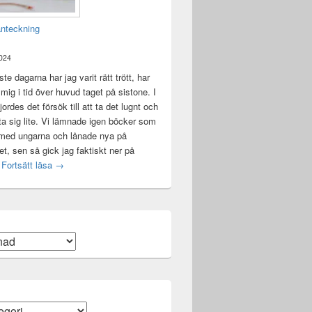
anteckning
2024
te dagarna har jag varit rätt trött, har
t mig i tid över huvud taget på sistone. I
ordes det försök till att ta det lugnt och
a sig lite. Vi lämnade igen böcker som
 med ungarna och lånade nya på
ket, sen så gick jag faktiskt ner på
Mental anteckning
t
Fortsätt läsa
→