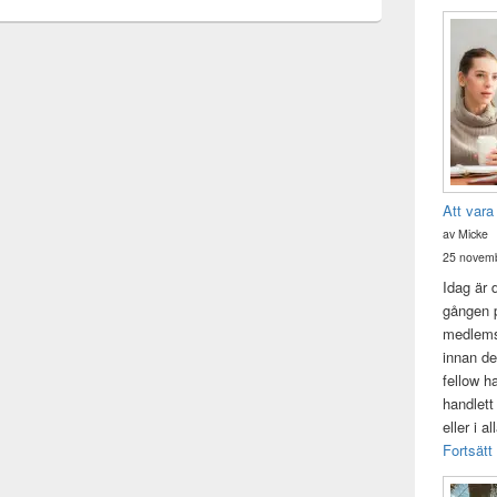
Att vara
av Micke
25 novemb
Idag är 
gången p
medlemsk
innan de
fellow h
handlett
eller i a
Fortsätt