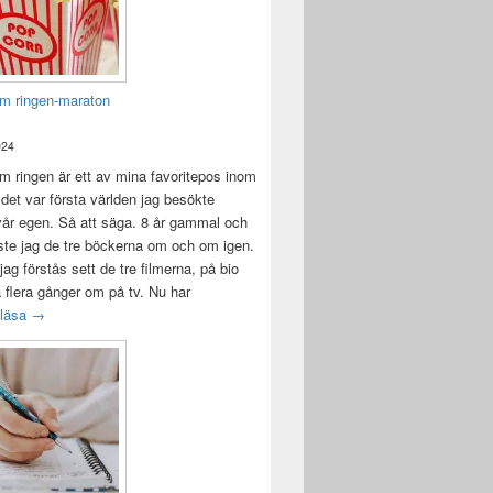
m ringen-maraton
024
 ringen är ett av mina favoritepos inom
 det var första världen jag besökte
vår egen. Så att säga. 8 år gammal och
ste jag de tre böckerna om och om igen.
jag förstås sett de tre filmerna, på bio
a flera gånger om på tv. Nu har
Sagan om ringen-maraton
 läsa
→