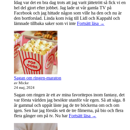
Idag var det en bra dag trots att jag varit jättetrött så fick vi en
hel del gjort efter jobbet. Jag lade ut vår gamla TV på
Facebook och jag hittade någon som ville ha den och nu är
den bortforslad. Linda kom iväg till Lidl och Kappahl och
Idag
lämnade tillbaka saker som vi inte
Fortsätt läsa
→
var
det
en
bra
dag
Sagan om ringen-maraton
av Micke
24 maj, 2024
Sagan om ringen är ett av mina favoritepos inom fantasy, det
var första världen jag besökte utanför vår egen. Så att säga. 8
år gammal och uppåt läste jag de tre böckerna om och om
igen. Sen har jag förstås sett de tre filmerna, på bio och flera
Sagan
flera gånger om på tv. Nu har
Fortsätt läsa
→
om
ringen-