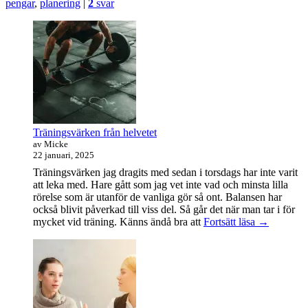
pengar
,
planering
|
2
svar
just
nu
Primära
sidofältet
Widget
område
Träningsvärken från helvetet
av Micke
22 januari, 2025
Träningsvärken jag dragits med sedan i torsdags har inte varit
att leka med. Hare gått som jag vet inte vad och minsta lilla
rörelse som är utanför de vanliga gör så ont. Balansen har
också blivit påverkad till viss del. Så går det när man tar i för
Träningsvä
mycket vid träning. Känns ändå bra att
Fortsätt läsa
→
från
helvetet