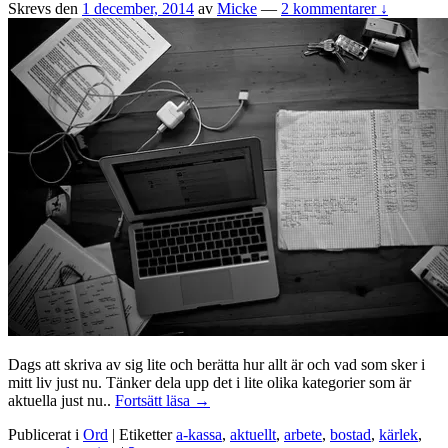
Skrevs den
1 december, 2014
av
Micke
—
2 kommentarer ↓
Dags att skriva av sig lite och berätta hur allt är och vad som sker i
mitt liv just nu. Tänker dela upp det i lite olika kategorier som är
Det
aktuella just nu..
Fortsätt läsa
→
som
Publicerat i
Ord
|
Etiketter
a-kassa
,
aktuellt
,
arbete
,
bostad
,
kärlek
,
sker