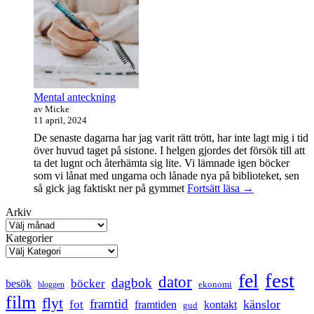
maraton
Mental anteckning
av Micke
11 april, 2024
De senaste dagarna har jag varit rätt trött, har inte lagt mig i tid
över huvud taget på sistone. I helgen gjordes det försök till att
ta det lugnt och återhämta sig lite. Vi lämnade igen böcker
som vi lånat med ungarna och lånade nya på biblioteket, sen
Mental
så gick jag faktiskt ner på gymmet
Fortsätt läsa
→
anteckning
Arkiv
Kategorier
fest
fel
dator
dagbok
böcker
besök
ekonomi
bloggen
film
flyt
framtid
känslor
fot
framtiden
kontakt
gud