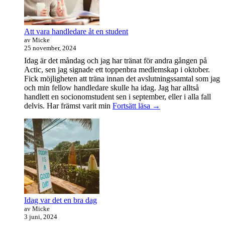
Att vara handledare åt en student
av Micke
25 november, 2024
Idag är det måndag och jag har tränat för andra gången på
Actic, sen jag signade ett toppenbra medlemskap i oktober.
Fick möjligheten att träna innan det avslutningssamtal som jag
och min fellow handledare skulle ha idag. Jag har alltså
handlett en socionomstudent sen i september, eller i alla fall
Att
delvis. Har främst varit min
Fortsätt läsa
→
vara
handledare
åt
en
student
Idag var det en bra dag
av Micke
3 juni, 2024