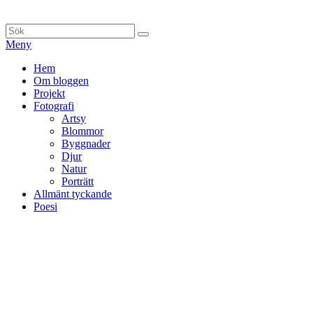
Hoppa
till
Sök
Sök
innehåll
efter:
Meny
Primär
Hem
Om bloggen
meny
Projekt
Fotografi
Artsy
Blommor
Byggnader
Djur
Natur
Porträtt
Allmänt tyckande
Poesi