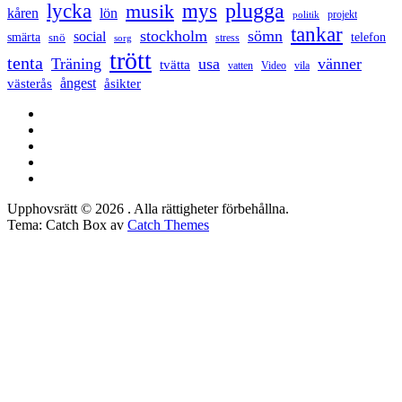
lycka
mys
plugga
musik
kåren
lön
projekt
politik
tankar
stockholm
sömn
social
smärta
snö
telefon
stress
sorg
trött
tenta
Träning
usa
vänner
tvätta
vatten
Video
vila
ångest
västerås
åsikter
Facebook
Twitter
LinkedIn
Tumblr
Instagram
Upphovsrätt © 2026
. Alla rättigheter förbehållna.
Tema: Catch Box av
Catch Themes
Rulla
upp