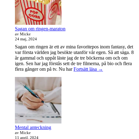
Sagan om ringen-maraton
av Micke
24 maj, 2024
Sagan om ringen är ett av mina favoritepos inom fantasy, det
var första världen jag besökte utanför vår egen. Så att säga. 8
år gammal och uppåt läste jag de tre böckerna om och om
igen. Sen har jag förstås sett de tre filmerna, på bio och flera
Sagan
flera gånger om på tv. Nu har
Fortsätt läsa
→
om
ringen-
maraton
Mental anteckning
av Micke
11 april, 2024