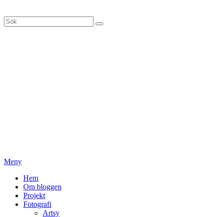
Hoppa
till
Sök
Sök
innehåll
efter:
Meny
Primär
Hem
Om bloggen
meny
Projekt
Fotografi
Artsy