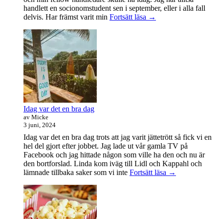
handlett en socionomstudent sen i september, eller i alla fall
Att
delvis. Har främst varit min
Fortsätt läsa
→
vara
handledare
åt
en
student
Idag var det en bra dag
av Micke
3 juni, 2024
Idag var det en bra dag trots att jag varit jättetrött så fick vi en
hel del gjort efter jobbet. Jag lade ut vår gamla TV på
Facebook och jag hittade någon som ville ha den och nu är
den bortforslad. Linda kom iväg till Lidl och Kappahl och
Idag
lämnade tillbaka saker som vi inte
Fortsätt läsa
→
var
det
en
bra
dag