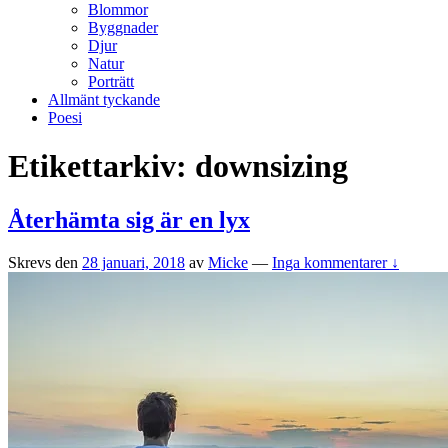
Blommor
Byggnader
Djur
Natur
Porträtt
Allmänt tyckande
Poesi
Etikettarkiv:
downsizing
Återhämta sig är en lyx
Skrevs den
28 januari, 2018
av
Micke
—
Inga kommentarer ↓