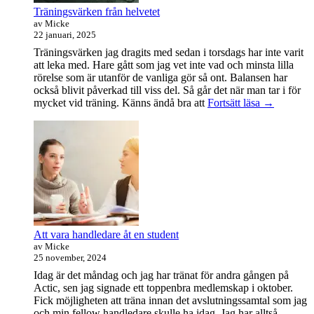
Träningsvärken från helvetet
av Micke
22 januari, 2025
Träningsvärken jag dragits med sedan i torsdags har inte varit
att leka med. Hare gått som jag vet inte vad och minsta lilla
rörelse som är utanför de vanliga gör så ont. Balansen har
också blivit påverkad till viss del. Så går det när man tar i för
Träningsvä
mycket vid träning. Känns ändå bra att
Fortsätt läsa
→
från
helvetet
Att vara handledare åt en student
av Micke
25 november, 2024
Idag är det måndag och jag har tränat för andra gången på
Actic, sen jag signade ett toppenbra medlemskap i oktober.
Fick möjligheten att träna innan det avslutningssamtal som jag
och min fellow handledare skulle ha idag. Jag har alltså