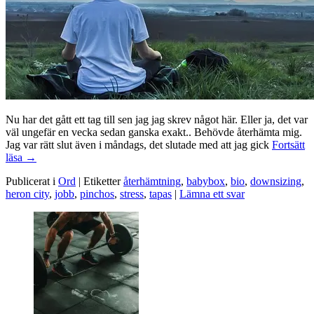
Nu har det gått ett tag till sen jag jag skrev något här. Eller ja, det var
väl ungefär en vecka sedan ganska exakt.. Behövde återhämta mig.
Jag var rätt slut även i måndags, det slutade med att jag gick
Fortsätt
Återhämta
läsa
→
sig
Publicerat i
Ord
|
Etiketter
återhämtning
,
babybox
,
bio
,
downsizing
,
är
heron city
,
jobb
,
pinchos
,
stress
,
tapas
|
Lämna ett svar
en
lyx
Primära
sidofältet
Widget
område