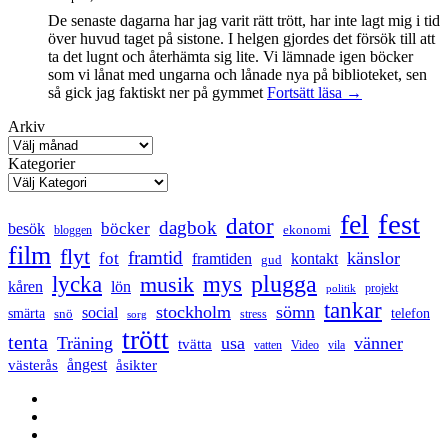
De senaste dagarna har jag varit rätt trött, har inte lagt mig i tid
över huvud taget på sistone. I helgen gjordes det försök till att
ta det lugnt och återhämta sig lite. Vi lämnade igen böcker
som vi lånat med ungarna och lånade nya på biblioteket, sen
Mental
så gick jag faktiskt ner på gymmet
Fortsätt läsa
→
anteckning
Arkiv
Kategorier
fest
fel
dator
dagbok
böcker
besök
ekonomi
bloggen
film
flyt
framtid
känslor
fot
framtiden
kontakt
gud
lycka
mys
plugga
musik
kåren
lön
projekt
politik
tankar
stockholm
sömn
social
smärta
snö
telefon
stress
sorg
trött
tenta
Träning
usa
vänner
tvätta
vatten
Video
vila
ångest
västerås
åsikter
Facebook
Twitter
LinkedIn