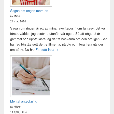
Sagan om ringen-maraton
av Micke
24 maj, 2024
Sagan om ringen är ett av mina favoritepos inom fantasy, det var
första världen jag besökte utanför vår egen. Så att säga. 8 år
gammal och uppåt läste jag de tre böckerna om och om igen. Sen
har jag förstås sett de tre filmerna, på bio och flera flera gånger
Sagan om ringen-maraton
om på tv. Nu har
Fortsätt läsa
→
Mental anteckning
av Micke
11 april, 2024