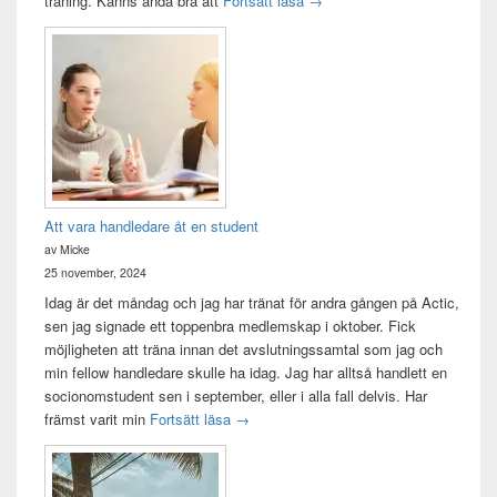
träning. Känns ändå bra att
Fortsätt läsa
→
Att vara handledare åt en student
av Micke
25 november, 2024
Idag är det måndag och jag har tränat för andra gången på Actic,
sen jag signade ett toppenbra medlemskap i oktober. Fick
möjligheten att träna innan det avslutningssamtal som jag och
min fellow handledare skulle ha idag. Jag har alltså handlett en
socionomstudent sen i september, eller i alla fall delvis. Har
Att vara handledare åt en student
främst varit min
Fortsätt läsa
→