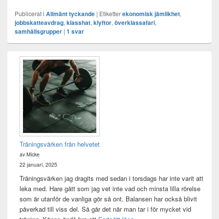
Publicerat i
Allmänt tyckande
|
Etiketter
ekonomisk jämlikhet
,
jobbskatteavdrag
,
klasshat
,
klyftor
,
överklassafari
,
samhällsgrupper
|
1
svar
Primära
sidofältet
Widget
område
Träningsvärken från helvetet
av Micke
22 januari, 2025
Träningsvärken jag dragits med sedan i torsdags har inte varit att
leka med. Hare gått som jag vet inte vad och minsta lilla rörelse
som är utanför de vanliga gör så ont. Balansen har också blivit
påverkad till viss del. Så går det när man tar i för mycket vid
Träningsvärken från helvetet