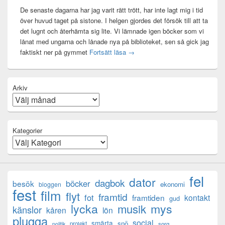
De senaste dagarna har jag varit rätt trött, har inte lagt mig i tid
över huvud taget på sistone. I helgen gjordes det försök till att ta
det lugnt och återhämta sig lite. Vi lämnade igen böcker som vi
lånat med ungarna och lånade nya på biblioteket, sen så gick jag
Mental anteckning
faktiskt ner på gymmet
Fortsätt läsa
→
Arkiv
Kategorier
fel
dator
dagbok
böcker
besök
ekonomi
bloggen
fest
film
flyt
framtid
fot
framtiden
kontakt
gud
lycka
mys
musik
känslor
kåren
lön
plugga
social
smärta
snö
projekt
sorg
politik