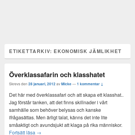
ETIKETTARKIV:
EKONOMISK JÄMLIKHET
Överklassafarin och klasshatet
Skrevs den
28 januari, 2012
av
Micke
—
1 kommentar ↓
Det här med överklassafari och att skapa ett klasshat..
Jag förstår tanken, att det finns skillnader i vårt
samhälle som behöver belysas och kanske
ifrågasättas. Men ärligt talat, känns det inte lite
småaktigt och avundsjukt att klaga på rika människor.
Överklassafarin och klasshatet
Fortsätt läsa
→