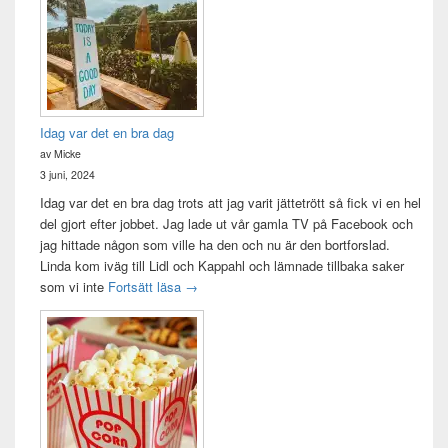
Idag var det en bra dag
av Micke
3 juni, 2024
Idag var det en bra dag trots att jag varit jättetrött så fick vi en hel
del gjort efter jobbet. Jag lade ut vår gamla TV på Facebook och
jag hittade någon som ville ha den och nu är den bortforslad.
Linda kom iväg till Lidl och Kappahl och lämnade tillbaka saker
Idag var det en bra dag
som vi inte
Fortsätt läsa
→