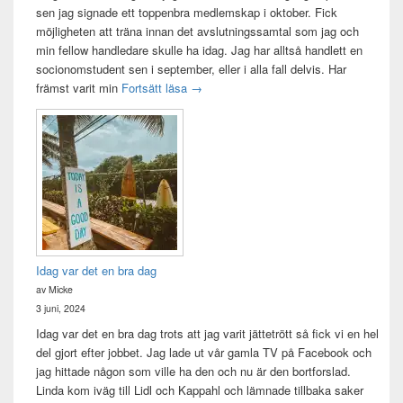
sen jag signade ett toppenbra medlemskap i oktober. Fick
möjligheten att träna innan det avslutningssamtal som jag och
min fellow handledare skulle ha idag. Jag har alltså handlett en
socionomstudent sen i september, eller i alla fall delvis. Har
Att vara handledare åt en student
främst varit min
Fortsätt läsa
→
Idag var det en bra dag
av Micke
3 juni, 2024
Idag var det en bra dag trots att jag varit jättetrött så fick vi en hel
del gjort efter jobbet. Jag lade ut vår gamla TV på Facebook och
jag hittade någon som ville ha den och nu är den bortforslad.
Linda kom iväg till Lidl och Kappahl och lämnade tillbaka saker