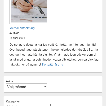
Mental anteckning
av Micke
11 april, 2024
De senaste dagarna har jag varit rätt trött, har inte lagt mig i tid
över huvud taget på sistone. I helgen gjordes det försök till att ta
det lugnt och återhämta sig lite. Vi lämnade igen böcker som vi
lånat med ungarna och lånade nya på biblioteket, sen så gick jag
Mental anteckning
faktiskt ner på gymmet
Fortsätt läsa
→
Arkiv
Kategorier