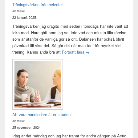
Träningsvärken från helvetet
av Micke
22 januari, 2025
Träningsvärken jag dragits med sedan i torsdags har inte varit att
leka med. Hare gått som jag vet inte vad och minsta lilla rörelse
som är utanför de vanliga gör så ont. Balansen har också blivit
påverkad till viss del. Så går det när man tar i för mycket vid
Träningsvärken från helvetet
träning. Känns ändå bra att
Fortsätt läsa
→
Att vara handledare åt en student
av Micke
25 november, 2024
Idag är det måndag och jag har tränat för andra gången på Actic,