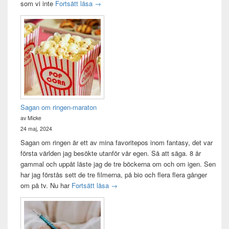
Idag var det en bra dag
som vi inte
Fortsätt läsa
→
Sagan om ringen-maraton
av Micke
24 maj, 2024
Sagan om ringen är ett av mina favoritepos inom fantasy, det var
första världen jag besökte utanför vår egen. Så att säga. 8 år
gammal och uppåt läste jag de tre böckerna om och om igen. Sen
har jag förstås sett de tre filmerna, på bio och flera flera gånger
Sagan om ringen-maraton
om på tv. Nu har
Fortsätt läsa
→