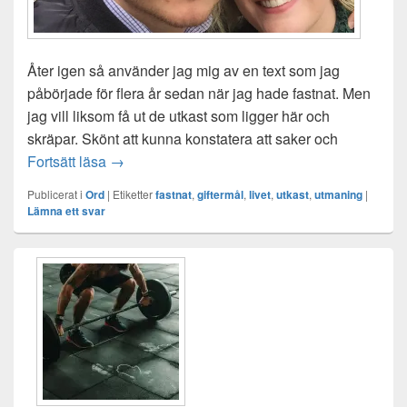
Åter igen så använder jag mig av en text som jag
påbörjade för flera år sedan när jag hade fastnat. Men
jag vill liksom få ut de utkast som ligger här och
skräpar. Skönt att kunna konstatera att saker och
När jag fastnat och inte kom vidare
Fortsätt läsa
→
Publicerat i
Ord
|
Etiketter
fastnat
,
giftermål
,
livet
,
utkast
,
utmaning
|
Lämna ett svar
Primära
sidofältet
Widget
område