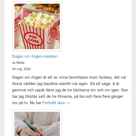
Sagan om ringen-maraton
av Micke
24 maj, 2024
Sagan om ringen är ett av mina favoritepos inom fantasy, det var
första världen jag besökte utanför vår egen. Så att säga. 8 år
gammal och uppåt läste jag de tre böckerna om och om igen. Sen
har jag förstås sett de tre filmerna, på bio och flera flera gånger
Sagan om ringen-maraton
om på tv. Nu har
Fortsätt läsa
→