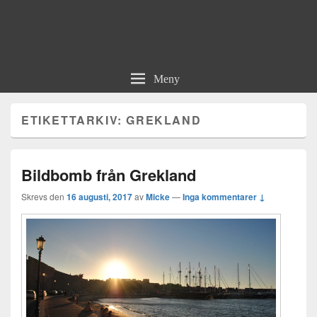
Meny
ETIKETTARKIV:
GREKLAND
Bildbomb från Grekland
Skrevs den
16 augusti, 2017
av
Micke
—
Inga kommentarer ↓