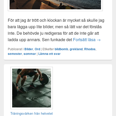
För att jag är trött och klockan är mycket så skulle jag
bara lägga upp lite bilder, men så lätt var det förstås
inte. De behövde ju redigeras för att de inte går att
Bildbomb 
ladda upp annars. Sen funkade det
Fortsätt läsa
→
Publicerat i
Bilder
,
Ord
|
Etiketter
bildbomb
,
grekland
,
Rhodos
,
semester
,
sommar
|
Lämna ett svar
Primära
sidofältet
Widget
område
Träningsvärken från helvetet