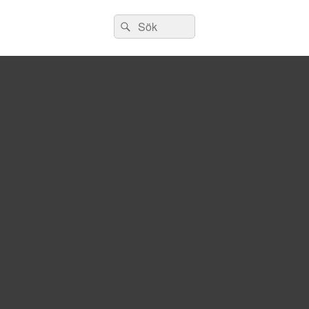
Sök
Sök
efter: