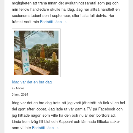
möjligheten att träna innan det avslutningssamtal som jag och
min fellow handledare skulle ha idag. Jag har alltså handlett en
socionomstudent sen i september, eller i alla fall delvis. Har
Att vara handledare åt en student
främst varit min
Fortsätt läsa
→
Idag var det en bra dag
av Micke
3 juni, 2024
Idag var det en bra dag trots att jag varit jättetrött så fick vi en hel
del gjort efter jobbet. Jag lade ut vår gamla TV på Facebook och
jag hittade någon som ville ha den och nu är den bortforslad.
Linda kom iväg till Lidl och Kappahl och lämnade tillbaka saker
Idag var det en bra dag
som vi inte
Fortsätt läsa
→