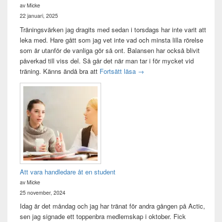
av Micke
22 januari, 2025
Träningsvärken jag dragits med sedan i torsdags har inte varit att
leka med. Hare gått som jag vet inte vad och minsta lilla rörelse
som är utanför de vanliga gör så ont. Balansen har också blivit
påverkad till viss del. Så går det när man tar i för mycket vid
Träningsvärken från helvetet
träning. Känns ändå bra att
Fortsätt läsa
→
Att vara handledare åt en student
av Micke
25 november, 2024
Idag är det måndag och jag har tränat för andra gången på Actic,
sen jag signade ett toppenbra medlemskap i oktober. Fick