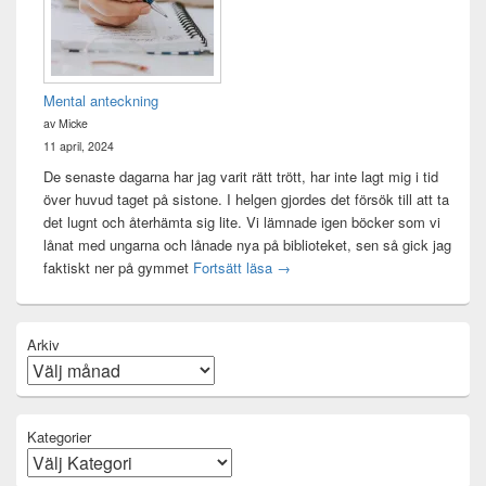
Mental anteckning
av Micke
11 april, 2024
De senaste dagarna har jag varit rätt trött, har inte lagt mig i tid
över huvud taget på sistone. I helgen gjordes det försök till att ta
det lugnt och återhämta sig lite. Vi lämnade igen böcker som vi
lånat med ungarna och lånade nya på biblioteket, sen så gick jag
Mental anteckning
faktiskt ner på gymmet
Fortsätt läsa
→
Arkiv
Kategorier