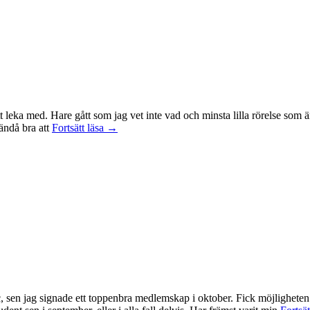
t leka med. Hare gått som jag vet inte vad och minsta lilla rörelse som ä
Träningsvärken
 ändå bra att
Fortsätt läsa
→
från
helvetet
, sen jag signade ett toppenbra medlemskap i oktober. Fick möjligheten