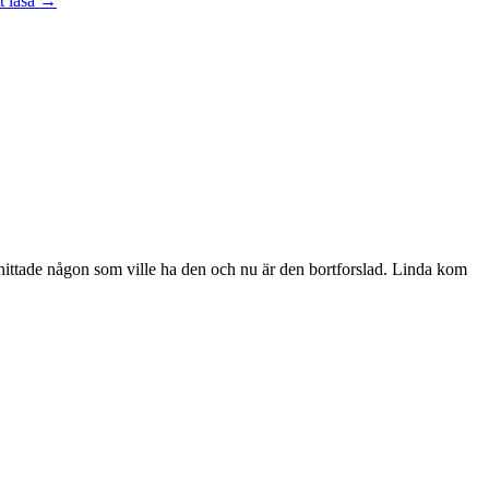
t läsa
→
vara
handledare
åt
en
student
jag hittade någon som ville ha den och nu är den bortforslad. Linda kom