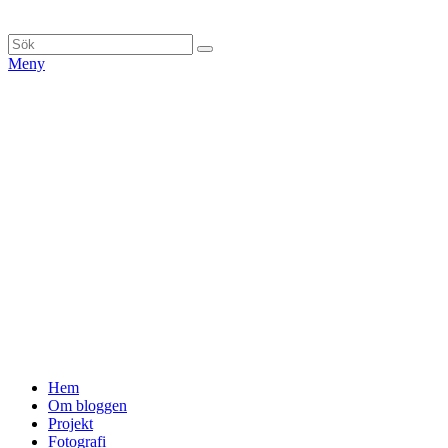
Hoppa
till
Sök
Sök
innehåll
efter:
Meny
Primär
Hem
Om bloggen
meny
Projekt
Fotografi