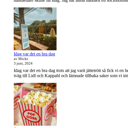
handledare skulle ha idag. Jag har alltså handlett en socionomstud
Idag var det en bra dag
av Micke
3 juni, 2024
Idag var det en bra dag trots att jag varit jättetrött så fick vi
iväg till Lidl och Kappahl och lämnade tillbaka saker som vi in