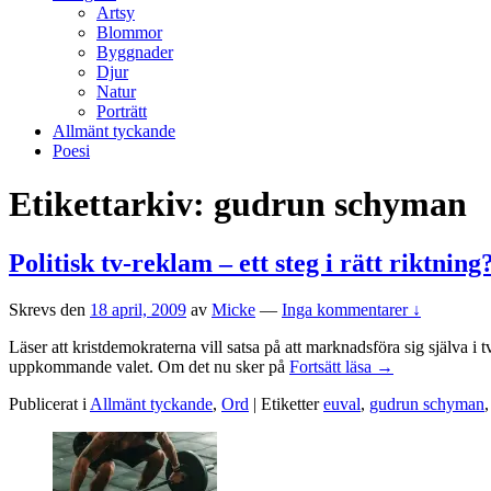
Artsy
Blommor
Byggnader
Djur
Natur
Porträtt
Allmänt tyckande
Poesi
Etikettarkiv:
gudrun schyman
Politisk tv-reklam – ett steg i rätt riktning
Skrevs den
18 april, 2009
av
Micke
—
Inga kommentarer ↓
Läser att kristdemokraterna vill satsa på att marknadsföra sig själva 
Politisk
uppkommande valet. Om det nu sker på
Fortsätt läsa
→
tv-
Publicerat i
Allmänt tyckande
,
Ord
|
Etiketter
euval
,
gudrun schyman
reklam
–
Primära
ett
steg
sidofältet
i