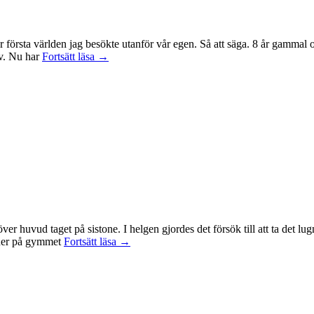
r första världen jag besökte utanför vår egen. Så att säga. 8 år gammal
Sagan
tv. Nu har
Fortsätt läsa
→
om
ringen-
maraton
id över huvud taget på sistone. I helgen gjordes det försök till att ta det
Mental
t ner på gymmet
Fortsätt läsa
→
anteckning