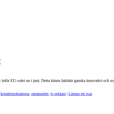
?
i tv inför EU-valet nu i juni. Detta känns faktiskt ganska innovativt o
,
kristdemokraterna
,
piratpartiet
,
tv-reklam
|
Lämna ett svar