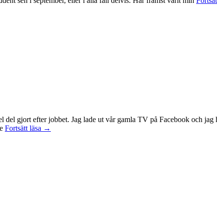
ent sen i september, eller i alla fall delvis. Har främst varit min
Fortsät
 en hel del gjort efter jobbet. Jag lade ut vår gamla TV på Facebook och 
Idag
te
Fortsätt läsa
→
var
det
en
bra
dag