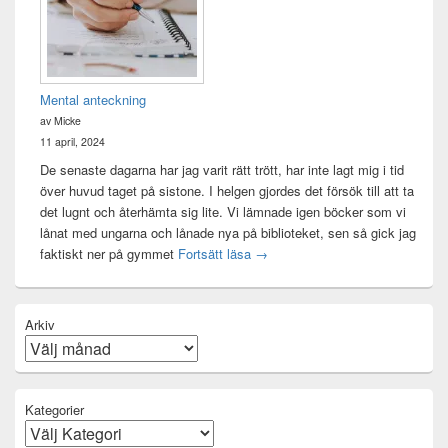
Mental anteckning
av Micke
11 april, 2024
De senaste dagarna har jag varit rätt trött, har inte lagt mig i tid
över huvud taget på sistone. I helgen gjordes det försök till att ta
det lugnt och återhämta sig lite. Vi lämnade igen böcker som vi
lånat med ungarna och lånade nya på biblioteket, sen så gick jag
Mental anteckning
faktiskt ner på gymmet
Fortsätt läsa
→
Arkiv
Kategorier