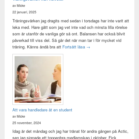
av Micke
22 januari, 2025
Träningsvärken jag dragits med sedan i torsdags har inte varit att
leka med. Hare gått som jag vet inte vad och minsta lilla rörelse
som är utanför de vanliga gör så ont. Balansen har också blivit
påverkad till viss del. Så går det när man tar i för mycket vid
Träningsvärken från helvetet
träning. Känns ändå bra att
Fortsätt läsa
→
Att vara handledare åt en student
av Micke
25 november, 2024
Idag är det måndag och jag har tränat för andra gången på Actic,
sen jag signade ett toppenbra medlemskap i oktober. Fick