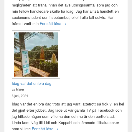
möjligheten att träna innan det avslutningssamtal som jag och
min fellow handledare skulle ha idag. Jag har alltså handlett en
socionomstudent sen i september, eller i alla fall delvis. Har
Att vara handledare åt en student
främst varit min
Fortsätt läsa
→
Idag var det en bra dag
av Micke
3 juni, 2024
Idag var det en bra dag trots att jag varit jättetrött så fick vi en hel
del gjort efter jobbet. Jag lade ut vår gamla TV på Facebook och
jag hittade någon som ville ha den och nu är den bortforslad.
Linda kom iväg till Lidl och Kappahl och lämnade tillbaka saker
Idag var det en bra dag
som vi inte
Fortsätt läsa
→