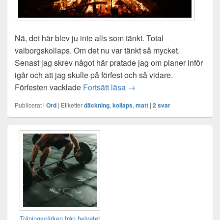
Nä, det här blev ju inte alls som tänkt. Total
valborgskollaps. Om det nu var tänkt så mycket.
Senast jag skrev något här pratade jag om planer inför
igår och att jag skulle på förfest och så vidare.
Valborgskollaps
Förfesten vacklade
Fortsätt läsa
→
Publicerat i
Ord
|
Etiketter
däckning
,
kollaps
,
matt
|
2
svar
Primära
sidofältet
Widget
område
Träningsvärken från helvetet