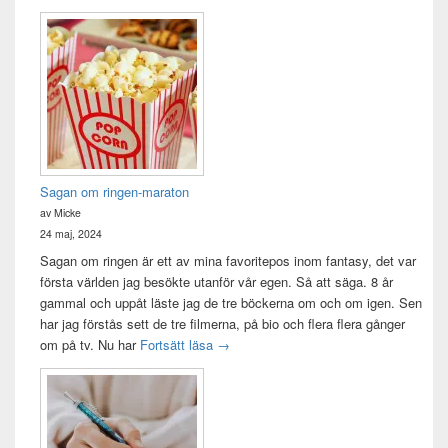
Sagan om ringen-maraton
av Micke
24 maj, 2024
Sagan om ringen är ett av mina favoritepos inom fantasy, det var
första världen jag besökte utanför vår egen. Så att säga. 8 år
gammal och uppåt läste jag de tre böckerna om och om igen. Sen
har jag förstås sett de tre filmerna, på bio och flera flera gånger
Sagan om ringen-maraton
om på tv. Nu har
Fortsätt läsa
→