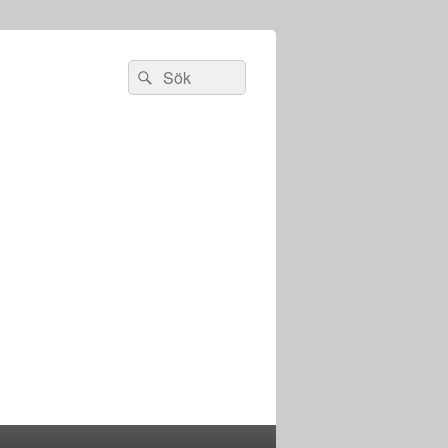
Sök
Sök
efter: