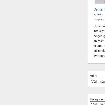
Mental 
av Micke
11 april, 
De senas
inte lag
helgen gj
återhämt
vi lånat
bibliote
gymme
Arkiv
Kategorier