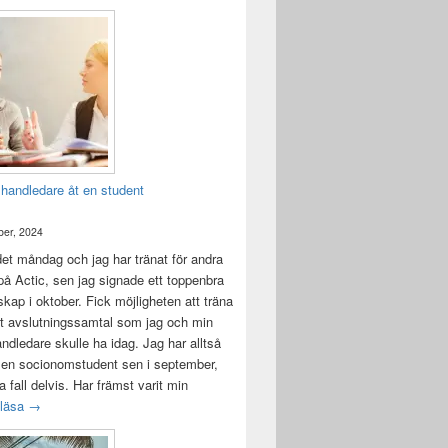
 handledare åt en student
er, 2024
det måndag och jag har tränat för andra
å Actic, sen jag signade ett toppenbra
ap i oktober. Fick möjligheten att träna
t avslutningssamtal som jag och min
andledare skulle ha idag. Jag har alltså
 en socionomstudent sen i september,
lla fall delvis. Har främst varit min
Att vara handledare åt en student
 läsa
→