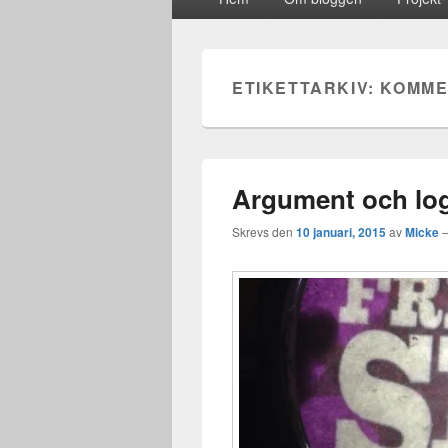
meny
ETIKETTARKIV:
KOMME
Argument och log
Skrevs den
10 januari, 2015
av
Micke