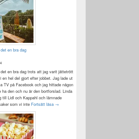
 det en bra dag
24
det en bra dag trots att jag varit jättetrött
i en hel del gjort efter jobbet. Jag lade ut
la TV på Facebook och jag hittade någon
e ha den och nu är den bortforslad. Linda
 till Lidl och Kappahl och lämnade
Idag var det en bra dag
 saker som vi inte
Fortsätt läsa
→