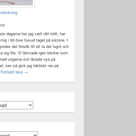
anteckning
2024
te dagarna har jag varit rätt trött, har
t mig i tid över huvud taget på sistone. I
ordes det försök till att ta det lugnt och
a sig lite. Vi lämnade igen böcker som
 med ungarna och lånade nya på
ket, sen så gick jag faktiskt ner på
Mental anteckning
t
Fortsätt läsa
→