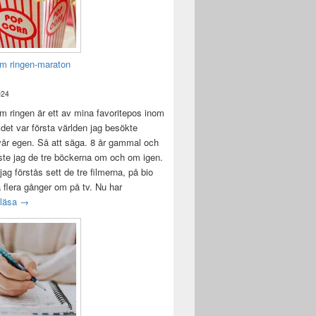
m ringen-maraton
024
 ringen är ett av mina favoritepos inom
 det var första världen jag besökte
vår egen. Så att säga. 8 år gammal och
ste jag de tre böckerna om och om igen.
jag förstås sett de tre filmerna, på bio
a flera gånger om på tv. Nu har
Sagan om ringen-maraton
 läsa
→