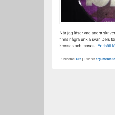
När jag läser vad andra skriver 
finns några enkla svar. Dels f
krossas och mosas..
Fortsätt 
Publicerat i
Ord
|
Etiketter
argumentati