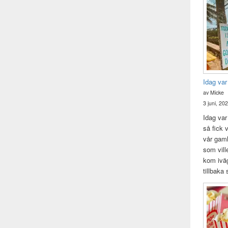
Idag var
av Micke
3 juni, 20
Idag var 
så fick v
vår gam
som vill
kom iväg
tillbaka