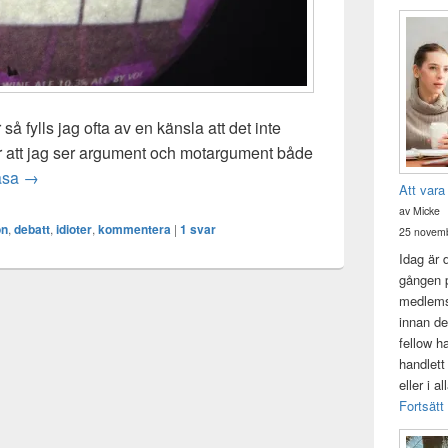
så fylls jag ofta av en känsla att det inte
ör att jag ser argument och motargument både
Argument och logiska slutsatser
läsa
→
Att vara
av Micke
on
,
debatt
,
idioter
,
kommentera
|
1
svar
25 novemb
Idag är 
gången p
medlemsk
innan de
fellow h
handlett
eller i a
Fortsätt