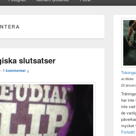
Primära
sidofältet
NTERA
Widget
område
iska slutsatser
—
1 kommentar ↓
Tränings
av Micke
22 januari
Tränings
har inte
inte vad
de vanli
påverkad 
mycket v
Fortsätt