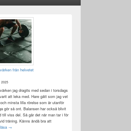
värken från helvetet
, 2025
värken jag dragits med sedan i torsdags
 varit att leka med. Hare gått som jag vet
 och minsta lilla rörelse som är utanför
ga gör så ont. Balansen har också blivit
till viss del. Så går det när man tar i för
id träning. Känns ändå bra att
Träningsvärken från helvetet
 läsa
→