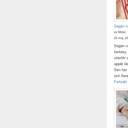
Sagan o
av Micke
24 maj, 2
Sagan om
fantasy,
utanför 
uppåt lä
Sen har 
och fler
Fortsätt