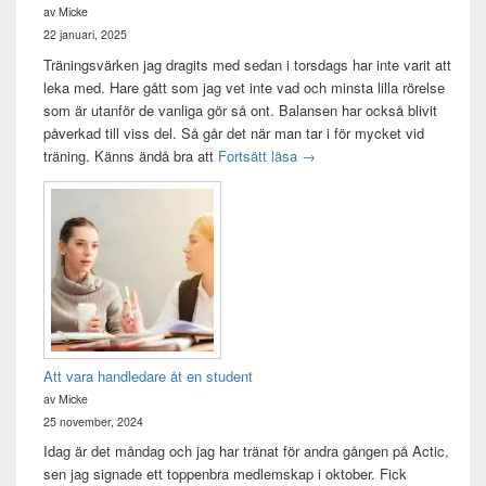
av Micke
22 januari, 2025
Träningsvärken jag dragits med sedan i torsdags har inte varit att
leka med. Hare gått som jag vet inte vad och minsta lilla rörelse
som är utanför de vanliga gör så ont. Balansen har också blivit
påverkad till viss del. Så går det när man tar i för mycket vid
Träningsvärken från helvetet
träning. Känns ändå bra att
Fortsätt läsa
→
Att vara handledare åt en student
av Micke
25 november, 2024
Idag är det måndag och jag har tränat för andra gången på Actic,
sen jag signade ett toppenbra medlemskap i oktober. Fick