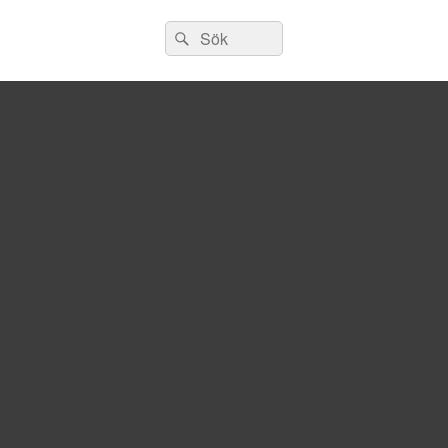
Sök
Sök
efter: