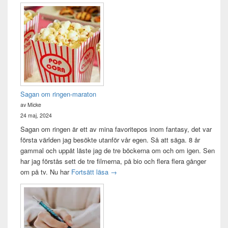
Sagan om ringen-maraton
av Micke
24 maj, 2024
Sagan om ringen är ett av mina favoritepos inom fantasy, det var
första världen jag besökte utanför vår egen. Så att säga. 8 år
gammal och uppåt läste jag de tre böckerna om och om igen. Sen
har jag förstås sett de tre filmerna, på bio och flera flera gånger
Sagan om ringen-maraton
om på tv. Nu har
Fortsätt läsa
→