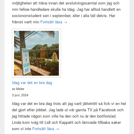
möjligheten att träna innan det avslutningssamtal som jag och
min fellow handledare skulle ha idag. Jag har alltså handlett en
socionomstudent sen i september, eller i alla fall delvis. Har
Att vara handledare åt en student
främst varit min
Fortsätt läsa
→
Idag var det en bra dag
av Micke
3 juni, 2024
Idag var det en bra dag trots att jag varit jättetrött så fick vi en hel
del gjort efter jobbet. Jag lade ut vår gamla TV på Facebook och
jag hittade någon som ville ha den och nu är den bortforslad.
Linda kom iväg till Lidl och Kappahl och lämnade tillbaka saker
Idag var det en bra dag
som vi inte
Fortsätt läsa
→