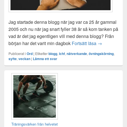
Jag startade denna blogg när jag var ca 25 år gammal
2005 och nu när jag snart fyller 38 år så kom tanken på
vad är det jag egentligen vill med denna blogg? Från
Vad är tanken
början har det varit min dagbok
Fortsätt läsa
→
Publicerat i
Ord
|
Etiketter
blogg
,
lchf
,
nätverkande
,
övningskörning
,
syfte
,
veckan
|
Lämna ett svar
Primära
sidofältet
Widget
område
Träningsvärken från helvetet