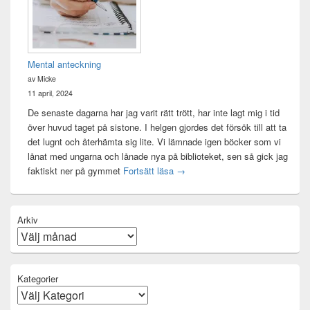
Mental anteckning
av Micke
11 april, 2024
De senaste dagarna har jag varit rätt trött, har inte lagt mig i tid
över huvud taget på sistone. I helgen gjordes det försök till att ta
det lugnt och återhämta sig lite. Vi lämnade igen böcker som vi
lånat med ungarna och lånade nya på biblioteket, sen så gick jag
Mental anteckning
faktiskt ner på gymmet
Fortsätt läsa
→
Arkiv
Kategorier