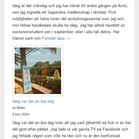
Idag är det måndag och jag har tränat för andra gången på Actic,
sen jag signade ett toppenbra medlemskap i oktober. Fick
möjligheten att träna innan det avslutningssamtal som jag och
min fellow handledare skulle ha idag. Jag har alltså handlett en
socionomstudent sen i september, eller i alla fall delvis. Har
Att vara handledare åt en student
främst varit min
Fortsätt läsa
→
Idag var det en bra dag
av Micke
3 juni, 2024
Idag var det en bra dag trots att jag varit jättetrött så fick vi en hel
del gjort efter jobbet. Jag lade ut vår gamla TV på Facebook och
jag hittade någon som ville ha den och nu är den bortforslad.