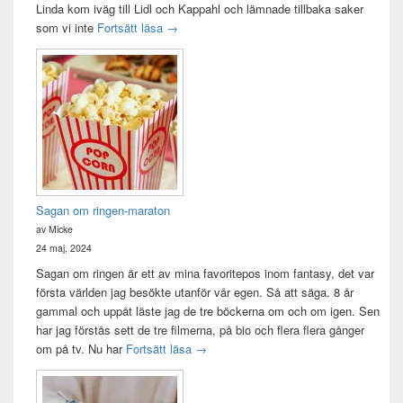
Linda kom iväg till Lidl och Kappahl och lämnade tillbaka saker
Idag var det en bra dag
som vi inte
Fortsätt läsa
→
Sagan om ringen-maraton
av Micke
24 maj, 2024
Sagan om ringen är ett av mina favoritepos inom fantasy, det var
första världen jag besökte utanför vår egen. Så att säga. 8 år
gammal och uppåt läste jag de tre böckerna om och om igen. Sen
har jag förstås sett de tre filmerna, på bio och flera flera gånger
Sagan om ringen-maraton
om på tv. Nu har
Fortsätt läsa
→