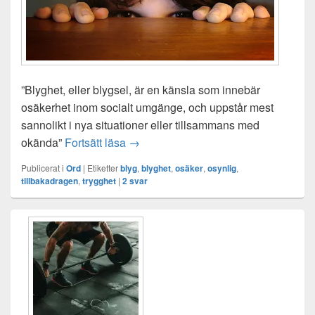
”Blyghet, eller blygsel, är en känsla som innebär
osäkerhet inom socialt umgänge, och uppstår mest
sannolikt i nya situationer eller tillsammans med
Historien bakom min blyghet
okända”
Fortsätt läsa
→
Publicerat i
Ord
|
Etiketter
blyg
,
blyghet
,
osäker
,
osynlig
,
tillbakadragen
,
trygghet
|
2
svar
Primära
sidofältet
Widget
område