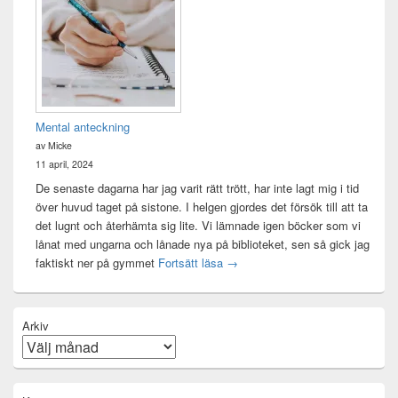
Mental anteckning
av Micke
11 april, 2024
De senaste dagarna har jag varit rätt trött, har inte lagt mig i tid
över huvud taget på sistone. I helgen gjordes det försök till att ta
det lugnt och återhämta sig lite. Vi lämnade igen böcker som vi
lånat med ungarna och lånade nya på biblioteket, sen så gick jag
Mental anteckning
faktiskt ner på gymmet
Fortsätt läsa
→
Arkiv