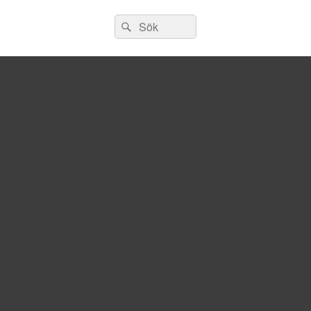
Sök
Sök
efter: