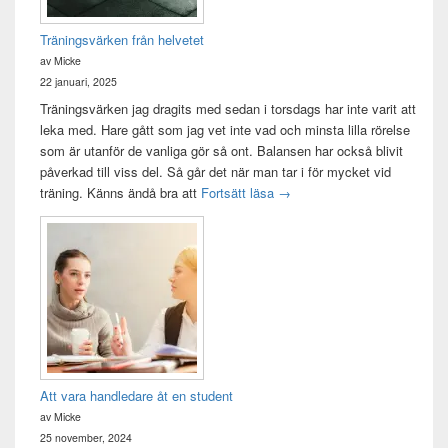
Träningsvärken från helvetet
av Micke
22 januari, 2025
Träningsvärken jag dragits med sedan i torsdags har inte varit att
leka med. Hare gått som jag vet inte vad och minsta lilla rörelse
som är utanför de vanliga gör så ont. Balansen har också blivit
påverkad till viss del. Så går det när man tar i för mycket vid
Träningsvärken från helvetet
träning. Känns ändå bra att
Fortsätt läsa
→
Att vara handledare åt en student
av Micke
25 november, 2024