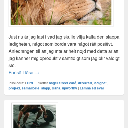
Just nu är jag fast i vad jag skulle vilja kalla den slappa
ledigheten, något som borde vara något rätt positivt.
Anledningen till att jag inte är helt nöjd med detta är att
jag känner mig oproduktiv samtidigt som jag blir väldigt
slö.
Den slappa ledigheten
Fortsätt läsa
→
Publicerat i
Ord
|
Etiketter
bagel street café
,
drivkraft
,
ledighet
,
projekt
,
samarbete
,
slapp
,
träna
,
upworthy
|
Lämna ett svar
Primära
sidofältet
Widget
område