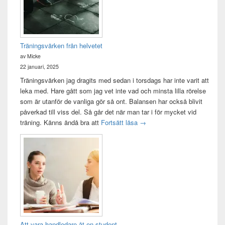
Träningsvärken från helvetet
av Micke
22 januari, 2025
Träningsvärken jag dragits med sedan i torsdags har inte varit att
leka med. Hare gått som jag vet inte vad och minsta lilla rörelse
som är utanför de vanliga gör så ont. Balansen har också blivit
påverkad till viss del. Så går det när man tar i för mycket vid
Träningsvärken från helvetet
träning. Känns ändå bra att
Fortsätt läsa
→
Att vara handledare åt en student