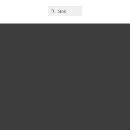
Sök
Sök
efter: