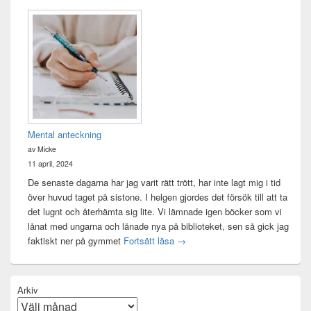
Mental anteckning
av Micke
11 april, 2024
De senaste dagarna har jag varit rätt trött, har inte lagt mig i tid
över huvud taget på sistone. I helgen gjordes det försök till att ta
det lugnt och återhämta sig lite. Vi lämnade igen böcker som vi
lånat med ungarna och lånade nya på biblioteket, sen så gick jag
Mental anteckning
faktiskt ner på gymmet
Fortsätt läsa
→
Arkiv