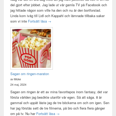
del gjort efter jobbet. Jag lade ut vår gamla TV på Facebook och
jag hittade någon som ville ha den och nu är den bortforslad.
Linda kom iväg till Lidl och Kappahl och lämnade tillbaka saker
Idag var det en bra dag
som vi inte
Fortsätt läsa
→
Sagan om ringen-maraton
av Micke
24 maj, 2024
Sagan om ringen är ett av mina favoritepos inom fantasy, det var
första världen jag besökte utanför vår egen. Så att säga. 8 år
gammal och uppåt läste jag de tre böckerna om och om igen. Sen
har jag förstås sett de tre filmerna, på bio och flera flera gånger
Sagan om ringen-maraton
om på tv. Nu har
Fortsätt läsa
→