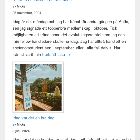
av Micke
25 november, 2024
Idag är det måndag och jag har tränat för andra gången på Actic,
sen jag signade ett toppenbra medlemskap i oktober. Fick
möjligheten att träna innan det avslutningssamtal som jag och
min fellow handledare skulle ha idag. Jag har alltså handlett en
socionomstudent sen i september, eller i alla fall delvis. Har
Att vara handledare åt en student
främst varit min
Fortsätt läsa
→
Idag var det en bra dag
av Micke
3 juni, 2024
Idag var det en bra dag trots att jag varit jättetrött så fick vi en hel