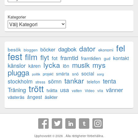
Kategorier
fel
dator
dagbok
böcker
besök
ekonomi
bloggen
fest
film
flyt
framtid
fot
framtiden
kontakt
gud
lycka
mys
musik
känslor
kåren
lön
plugga
social
smärta
snö
projekt
sorg
politik
tankar
tenta
sömn
stockholm
telefon
stress
trött
Träning
usa
vänner
tvätta
vatten
Video
vila
ångest
västerås
åsikter
Upphovsrätt © 2026
. Alla rättigheter förbehållna.