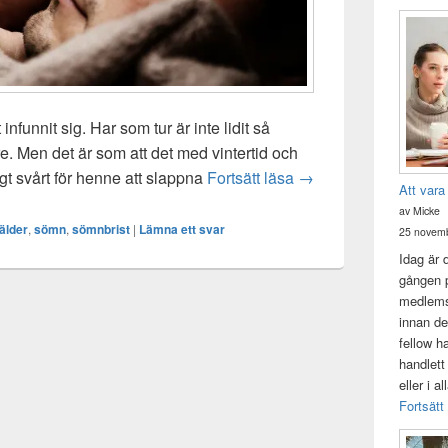
infunnit sig. Har som tur är inte lidit så
e. Men det är som att det med vintertid och
Total sömnbrist
igt svårt för henne att slappna
Fortsätt läsa
→
Att vara
av Micke
älder
,
sömn
,
sömnbrist
|
Lämna ett svar
25 novemb
Idag är 
gången p
medlemsk
innan de
fellow h
handlett
eller i a
Fortsätt