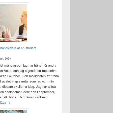
 handledare åt en student
er, 2024
det måndag och jag har tränat för andra
å Actic, sen jag signade ett toppenbra
ap i oktober. Fick möjligheten att träna
t avslutningssamtal som jag och min
andledare skulle ha idag. Jag har alltså
 en socionomstudent sen i september,
lla fall delvis. Har främst varit min
Att vara handledare åt en student
 läsa
→