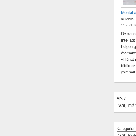
Mental 
av Micke
11 april, 
De senas
inte lag
helgen gj
återhämt
vi lånat
bibliote
gymme
Arkiv
Kategorier