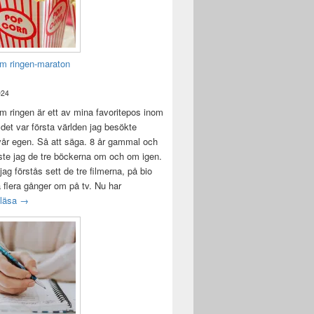
m ringen-maraton
024
 ringen är ett av mina favoritepos inom
 det var första världen jag besökte
vår egen. Så att säga. 8 år gammal och
ste jag de tre böckerna om och om igen.
jag förstås sett de tre filmerna, på bio
a flera gånger om på tv. Nu har
Sagan om ringen-maraton
 läsa
→