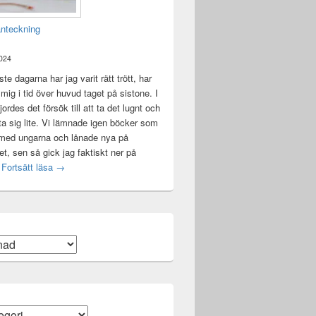
anteckning
2024
te dagarna har jag varit rätt trött, har
t mig i tid över huvud taget på sistone. I
ordes det försök till att ta det lugnt och
a sig lite. Vi lämnade igen böcker som
 med ungarna och lånade nya på
ket, sen så gick jag faktiskt ner på
Mental anteckning
t
Fortsätt läsa
→