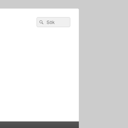
Sök
Sök
efter: