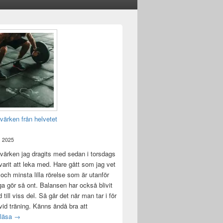
värken från helvetet
, 2025
värken jag dragits med sedan i torsdags
 varit att leka med. Hare gått som jag vet
 och minsta lilla rörelse som är utanför
ga gör så ont. Balansen har också blivit
till viss del. Så går det när man tar i för
id träning. Känns ändå bra att
Träningsvärken från helvetet
 läsa
→