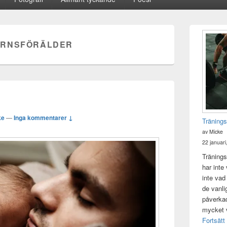
Primära
sidofältet
RNSFÖRÄLDER
Widget
område
ke
—
Inga kommentarer ↓
Tränings
av Micke
22 januari
Tränings
har inte
inte vad
de vanli
påverkad 
mycket v
Fortsätt