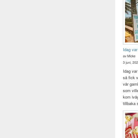
Idag var
av Micke
3 juni, 20
Idag var 
så fick v
vår gam
som vill
kom iväg
tillbaka