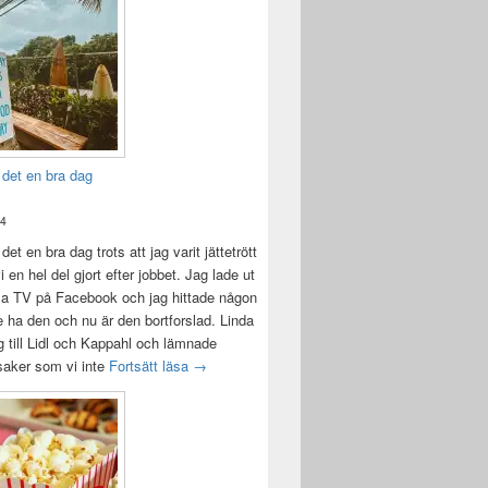
 det en bra dag
24
det en bra dag trots att jag varit jättetrött
i en hel del gjort efter jobbet. Jag lade ut
la TV på Facebook och jag hittade någon
e ha den och nu är den bortforslad. Linda
 till Lidl och Kappahl och lämnade
Idag var det en bra dag
 saker som vi inte
Fortsätt läsa
→