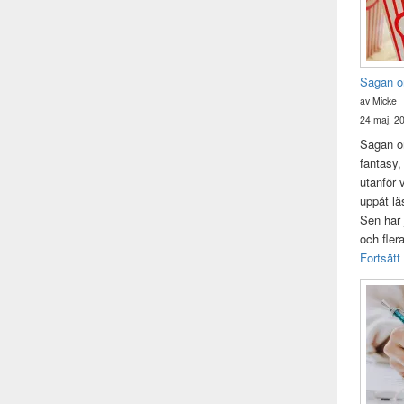
Sagan o
av Micke
24 maj, 2
Sagan om
fantasy,
utanför 
uppåt lä
Sen har 
och fler
Fortsätt