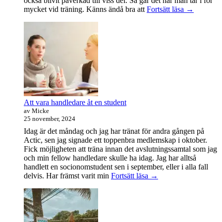
också blivit påverkad till viss del. Så går det när man tar i för
Träningsvä
mycket vid träning. Känns ändå bra att
Fortsätt läsa
→
från
helvetet
Att vara handledare åt en student
av Micke
25 november, 2024
Idag är det måndag och jag har tränat för andra gången på
Actic, sen jag signade ett toppenbra medlemskap i oktober.
Fick möjligheten att träna innan det avslutningssamtal som jag
och min fellow handledare skulle ha idag. Jag har alltså
handlett en socionomstudent sen i september, eller i alla fall
Att
delvis. Har främst varit min
Fortsätt läsa
→
vara
handledare
åt
en
student