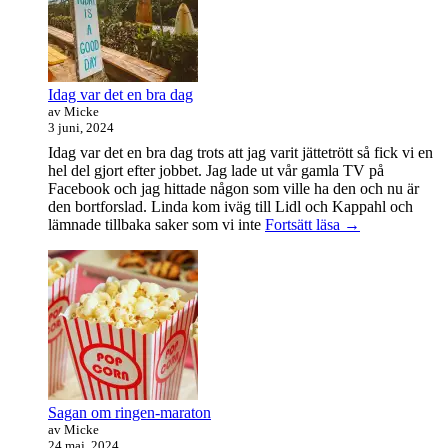
Idag var det en bra dag
av Micke
3 juni, 2024
Idag var det en bra dag trots att jag varit jättetrött så fick vi en
hel del gjort efter jobbet. Jag lade ut vår gamla TV på
Facebook och jag hittade någon som ville ha den och nu är
den bortforslad. Linda kom iväg till Lidl och Kappahl och
Idag
lämnade tillbaka saker som vi inte
Fortsätt läsa
→
var
det
en
bra
dag
Sagan om ringen-maraton
av Micke
24 maj, 2024