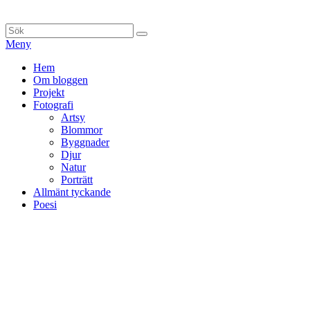
Hoppa
till
Sök
Sök
innehåll
efter:
Meny
Primär
Hem
Om bloggen
meny
Projekt
Fotografi
Artsy
Blommor
Byggnader
Djur
Natur
Porträtt
Allmänt tyckande
Poesi