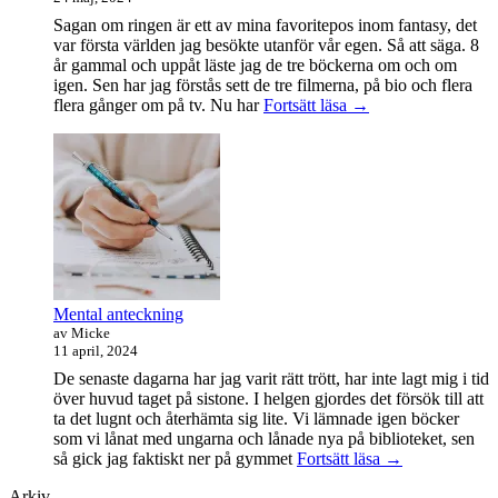
Sagan om ringen är ett av mina favoritepos inom fantasy, det
var första världen jag besökte utanför vår egen. Så att säga. 8
år gammal och uppåt läste jag de tre böckerna om och om
igen. Sen har jag förstås sett de tre filmerna, på bio och flera
Sagan
flera gånger om på tv. Nu har
Fortsätt läsa
→
om
ringen-
maraton
Mental anteckning
av Micke
11 april, 2024
De senaste dagarna har jag varit rätt trött, har inte lagt mig i tid
över huvud taget på sistone. I helgen gjordes det försök till att
ta det lugnt och återhämta sig lite. Vi lämnade igen böcker
som vi lånat med ungarna och lånade nya på biblioteket, sen
Mental
så gick jag faktiskt ner på gymmet
Fortsätt läsa
→
anteckning
Arkiv