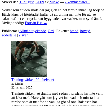
Skrevs den
11 augusti, 2009
av
Micke
—
2 kommentarer ↓
Verkar som att den skola där jag gick en hel termin innan jag började
fjärde klass på högstadiet håller på att brinna ner. Inte för att jag
saknar stället eller tycker att byggnaden var vacker, men synd ändå.
Det
Jävligt onödigt
Fortsätt läsa
→
brinner!
Publicerat i
Allmänt tyckande
,
Ord
|
Etiketter
brand
,
hovsjö
,
södertälje
|
2
svar
Primära
sidofältet
Widget
område
Träningsvärken från helvetet
av Micke
22 januari, 2025
Träningsvärken jag dragits med sedan i torsdags har inte varit
att leka med. Hare gått som jag vet inte vad och minsta lilla
rörelse som är utanför de vanliga gör så ont. Balansen har