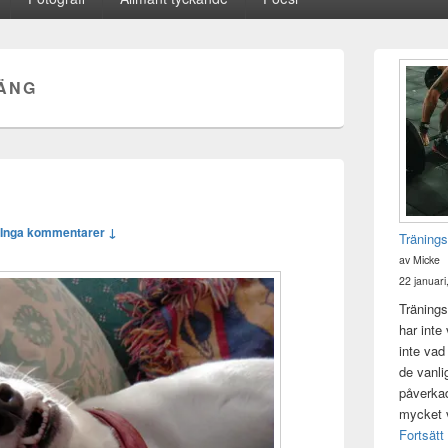
Primära
sidofältet
ÄNG
Widget
område
Inga kommentarer ↓
Tränings
av Micke
22 januari
Tränings
har inte
inte vad
de vanli
påverkad 
mycket v
Fortsätt