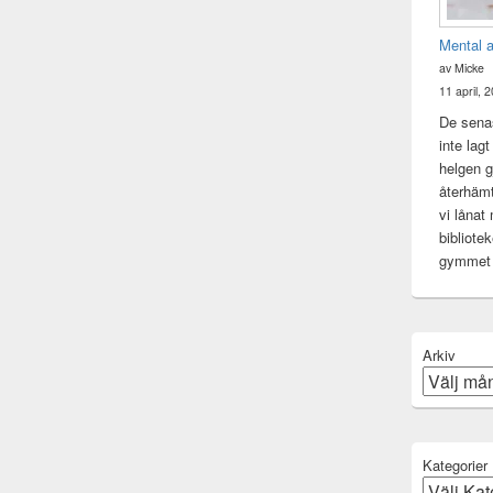
Mental 
av Micke
11 april, 
De senas
inte lag
helgen gj
återhämt
vi lånat
bibliote
gymme
Arkiv
Kategorier