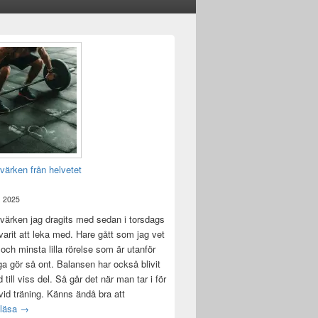
värken från helvetet
, 2025
värken jag dragits med sedan i torsdags
 varit att leka med. Hare gått som jag vet
 och minsta lilla rörelse som är utanför
ga gör så ont. Balansen har också blivit
till viss del. Så går det när man tar i för
id träning. Känns ändå bra att
Träningsvärken från helvetet
 läsa
→