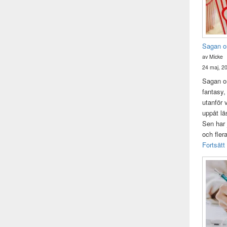
Sagan o
av Micke
24 maj, 2
Sagan om
fantasy,
utanför 
uppåt lä
Sen har 
och fler
Fortsätt