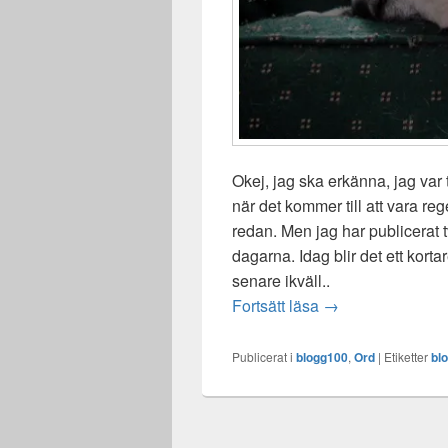
Okej, jag ska erkänna, jag var 
när det kommer till att vara re
redan. Men jag har publicerat t
dagarna. Idag blir det ett korta
senare ikväll..
Hänga i soffan
Fortsätt läsa
→
Publicerat i
blogg100
,
Ord
|
Etiketter
bl