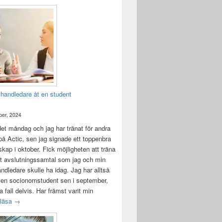
 handledare åt en student
er, 2024
det måndag och jag har tränat för andra
å Actic, sen jag signade ett toppenbra
ap i oktober. Fick möjligheten att träna
t avslutningssamtal som jag och min
andledare skulle ha idag. Jag har alltså
 en socionomstudent sen i september,
lla fall delvis. Har främst varit min
Att vara handledare åt en student
 läsa
→