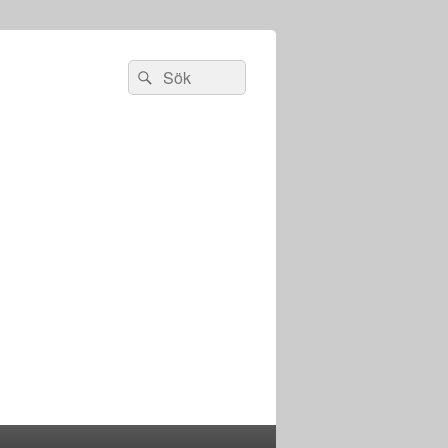
Sök
Sök
efter: