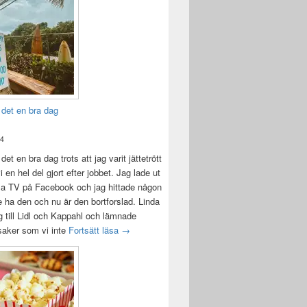
 det en bra dag
24
det en bra dag trots att jag varit jättetrött
i en hel del gjort efter jobbet. Jag lade ut
la TV på Facebook och jag hittade någon
e ha den och nu är den bortforslad. Linda
 till Lidl och Kappahl och lämnade
Idag var det en bra dag
 saker som vi inte
Fortsätt läsa
→