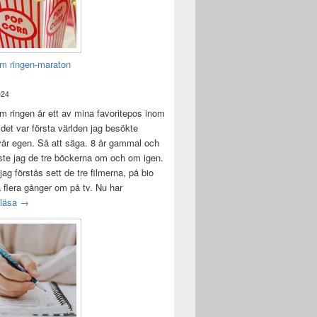
m ringen-maraton
024
 ringen är ett av mina favoritepos inom
 det var första världen jag besökte
vår egen. Så att säga. 8 år gammal och
ste jag de tre böckerna om och om igen.
jag förstås sett de tre filmerna, på bio
a flera gånger om på tv. Nu har
Sagan om ringen-maraton
 läsa
→