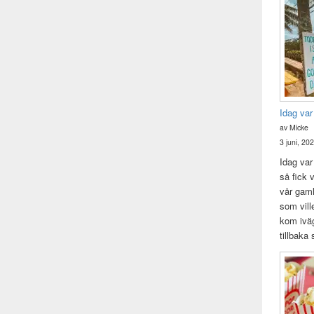
Idag var
av Micke
3 juni, 20
Idag var 
så fick v
vår gam
som vill
kom iväg
tillbaka