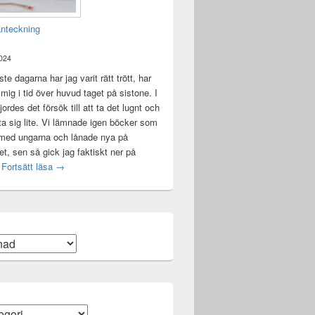
anteckning
2024
te dagarna har jag varit rätt trött, har
t mig i tid över huvud taget på sistone. I
ordes det försök till att ta det lugnt och
a sig lite. Vi lämnade igen böcker som
 med ungarna och lånade nya på
ket, sen så gick jag faktiskt ner på
Mental anteckning
t
Fortsätt läsa
→