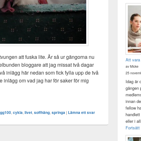
tvungen att fuska lite. Är så ur gängorna nu
Att vara
gelbunden bloggare att jag missat två dagar
av Micke
vå inlägg här nedan som fick fylla upp de två
25 novemb
re inlägg om vad jag har för saker för mig
Idag är 
gången p
medlemsk
innan de
fellow h
ogg100
,
cykla
,
livet
,
soffhäng
,
springa
|
Lämna ett svar
handlett
eller i a
Fortsätt