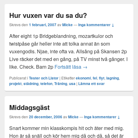
Hur vuxen var du sa du?
Skrevs den
1 februari, 2007
av
Micke
—
Inga kommentarer ↓
After eight 1p Bridgeblandning, mozartkulor och
twistpåse går heller inte att tolka annat än som
vuxengodis. Njae, inte ofta va. Allsång på Skansen 2p
Live räcker det med en gång, på TV minst två gånger. I
Hur vuxen var du sa du?
like. Check. Barn 2p
Fortsätt läsa
→
Publicerat i
Tester och Listor
|
Etiketter
ekonomi
,
fel
,
flyt
,
lagning
,
projekt
,
städning
,
telefon
,
Träning
,
usa
|
Lämna ett svar
Middagsgäst
Skrevs den
20 december, 2006
av
Micke
—
Inga kommentarer ↓
Snart kommer min klasskompis hit och äter med mig.
Hon är så snäll och kör hem mig då och då, så det är