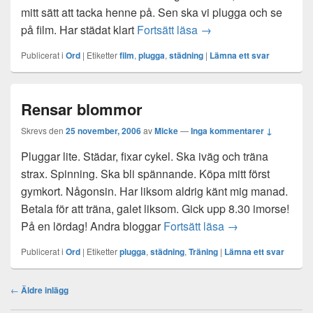
mitt sätt att tacka henne på. Sen ska vi plugga och se
Middagsgäst
på film. Har städat klart
Fortsätt läsa
→
Publicerat i
Ord
|
Etiketter
film
,
plugga
,
städning
|
Lämna ett svar
Rensar blommor
Skrevs den
25 november, 2006
av
Micke
—
Inga kommentarer ↓
Pluggar lite. Städar, fixar cykel. Ska iväg och träna
strax. Spinning. Ska bli spännande. Köpa mitt först
gymkort. Någonsin. Har liksom aldrig känt mig manad.
Betala för att träna, galet liksom. Gick upp 8.30 imorse!
Rensar blommor
På en lördag! Andra bloggar
Fortsätt läsa
→
Publicerat i
Ord
|
Etiketter
plugga
,
städning
,
Träning
|
Lämna ett svar
Inläggsnavigering
←
Äldre inlägg