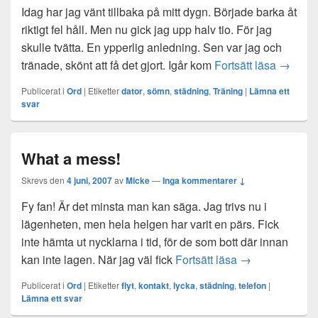
Idag har jag vänt tillbaka på mitt dygn. Började barka åt
riktigt fel håll. Men nu gick jag upp halv tio. För jag
skulle tvätta. En ypperlig anledning. Sen var jag och
Back on
tränade, skönt att få det gjort. Igår kom
Fortsätt läsa
→
Publicerat i
Ord
|
Etiketter
dator
,
sömn
,
städning
,
Träning
|
Lämna ett
svar
What a mess!
Skrevs den
4 juni, 2007
av
Micke
—
Inga kommentarer ↓
Fy fan! Är det minsta man kan säga. Jag trivs nu i
lägenheten, men hela helgen har varit en pärs. Fick
inte hämta ut nycklarna i tid, för de som bott där innan
What a mess!
kan inte lagen. När jag väl fick
Fortsätt läsa
→
Publicerat i
Ord
|
Etiketter
flyt
,
kontakt
,
lycka
,
städning
,
telefon
|
Lämna ett svar