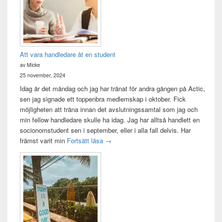
Att vara handledare åt en student
av Micke
25 november, 2024
Idag är det måndag och jag har tränat för andra gången på Actic,
sen jag signade ett toppenbra medlemskap i oktober. Fick
möjligheten att träna innan det avslutningssamtal som jag och
min fellow handledare skulle ha idag. Jag har alltså handlett en
socionomstudent sen i september, eller i alla fall delvis. Har
Att vara handledare åt en student
främst varit min
Fortsätt läsa
→