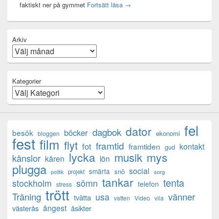
Mental anteckning
faktiskt ner på gymmet
Fortsätt läsa
→
Arkiv
Kategorier
fel
dator
dagbok
böcker
besök
ekonomi
bloggen
fest
film
flyt
framtid
fot
framtiden
kontakt
gud
lycka
mys
musik
känslor
kåren
lön
plugga
social
smärta
snö
projekt
sorg
politik
tankar
tenta
sömn
stockholm
telefon
stress
trött
Träning
usa
vänner
tvätta
vatten
Video
vila
ångest
västerås
åsikter