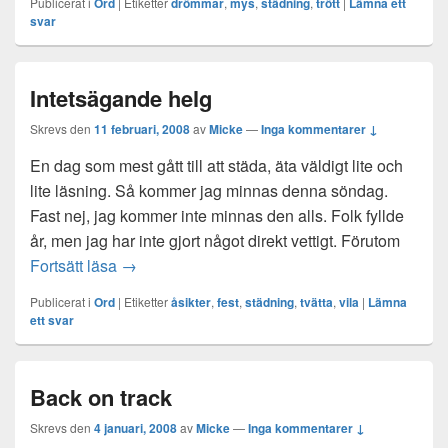
Publicerat i
Ord
|
Etiketter
drömmar
,
mys
,
städning
,
trött
|
Lämna ett
svar
Intetsägande helg
Skrevs den
11 februari, 2008
av
Micke
—
Inga kommentarer ↓
En dag som mest gått till att städa, äta väldigt lite och
lite läsning. Så kommer jag minnas denna söndag.
Fast nej, jag kommer inte minnas den alls. Folk fyllde
år, men jag har inte gjort något direkt vettigt. Förutom
Intetsägande helg
Fortsätt läsa
→
Publicerat i
Ord
|
Etiketter
åsikter
,
fest
,
städning
,
tvätta
,
vila
|
Lämna
ett svar
Back on track
Skrevs den
4 januari, 2008
av
Micke
—
Inga kommentarer ↓