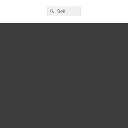
Sök
Sök
efter: