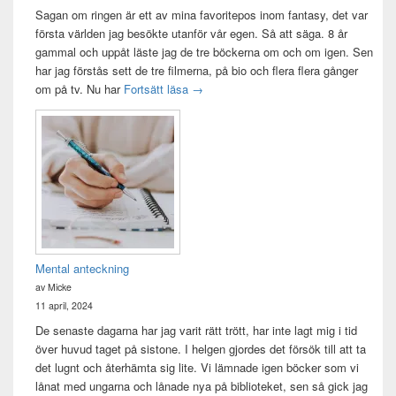
Sagan om ringen är ett av mina favoritepos inom fantasy, det var
första världen jag besökte utanför vår egen. Så att säga. 8 år
gammal och uppåt läste jag de tre böckerna om och om igen. Sen
har jag förstås sett de tre filmerna, på bio och flera flera gånger
Sagan om ringen-maraton
om på tv. Nu har
Fortsätt läsa
→
Mental anteckning
av Micke
11 april, 2024
De senaste dagarna har jag varit rätt trött, har inte lagt mig i tid
över huvud taget på sistone. I helgen gjordes det försök till att ta
det lugnt och återhämta sig lite. Vi lämnade igen böcker som vi
lånat med ungarna och lånade nya på biblioteket, sen så gick jag