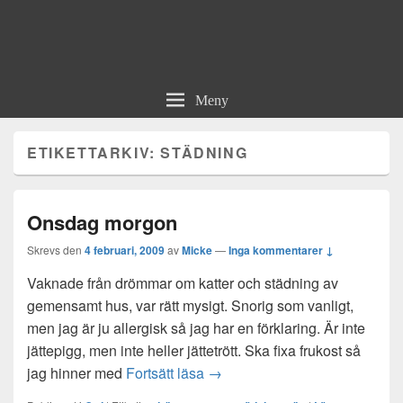
Meny
ETIKETTARKIV:
STÄDNING
Onsdag morgon
Skrevs den
4 februari, 2009
av
Micke
—
Inga kommentarer ↓
Vaknade från drömmar om katter och städning av
gemensamt hus, var rätt mysigt. Snorig som vanligt,
men jag är ju allergisk så jag har en förklaring. Är inte
jättepigg, men inte heller jättetrött. Ska fixa frukost så
Onsdag morgon
jag hinner med
Fortsätt läsa
→