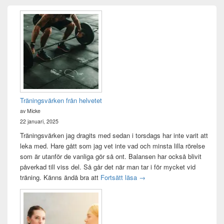
Primära
sidofältet
Widget
område
Träningsvärken från helvetet
av Micke
22 januari, 2025
Träningsvärken jag dragits med sedan i torsdags har inte varit att
leka med. Hare gått som jag vet inte vad och minsta lilla rörelse
som är utanför de vanliga gör så ont. Balansen har också blivit
påverkad till viss del. Så går det när man tar i för mycket vid
Träningsvärken från helvetet
träning. Känns ändå bra att
Fortsätt läsa
→