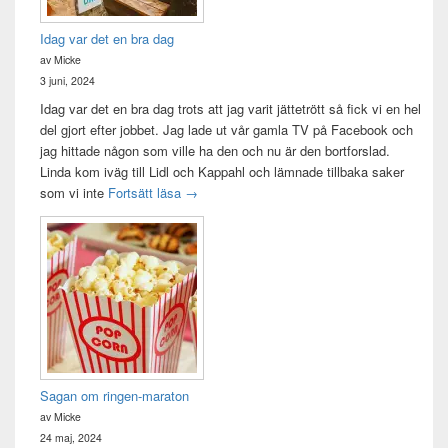
Idag var det en bra dag
av Micke
3 juni, 2024
Idag var det en bra dag trots att jag varit jättetrött så fick vi en hel
del gjort efter jobbet. Jag lade ut vår gamla TV på Facebook och
jag hittade någon som ville ha den och nu är den bortforslad.
Linda kom iväg till Lidl och Kappahl och lämnade tillbaka saker
Idag var det en bra dag
som vi inte
Fortsätt läsa
→
Sagan om ringen-maraton
av Micke
24 maj, 2024