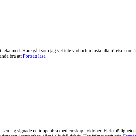
t leka med. Hare gått som jag vet inte vad och minsta lilla rörelse som ä
Träningsvärken
 ändå bra att
Fortsätt läsa
→
från
helvetet
, sen jag signade ett toppenbra medlemskap i oktober. Fick möjligheten