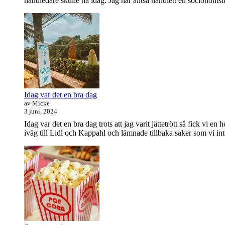
handledare skulle ha idag. Jag har alltså handlett en socionomstud
Idag var det en bra dag
av Micke
3 juni, 2024
Idag var det en bra dag trots att jag varit jättetrött så fick vi
iväg till Lidl och Kappahl och lämnade tillbaka saker som vi in