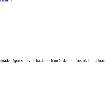
t läsa
→
vara
handledare
åt
en
student
jag hittade någon som ville ha den och nu är den bortforslad. Linda kom