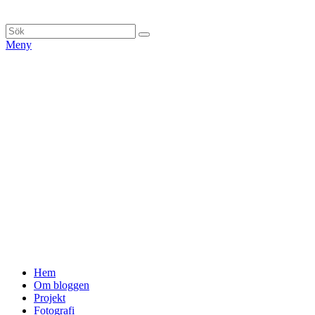
Hoppa
till
Sök
Sök
innehåll
efter:
Meny
Primär
Hem
Om bloggen
meny
Projekt
Fotografi