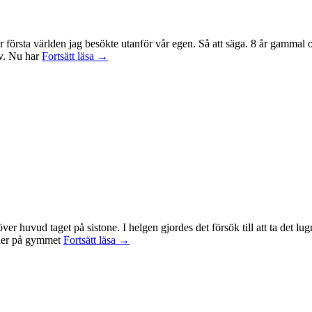
r första världen jag besökte utanför vår egen. Så att säga. 8 år gammal
Sagan
tv. Nu har
Fortsätt läsa
→
om
ringen-
maraton
id över huvud taget på sistone. I helgen gjordes det försök till att ta det
Mental
t ner på gymmet
Fortsätt läsa
→
anteckning