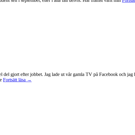
ent sen i september, eller i alla fall delvis. Har främst varit min
Fortsät
 en hel del gjort efter jobbet. Jag lade ut vår gamla TV på Facebook och 
Idag
te
Fortsätt läsa
→
var
det
en
bra
dag