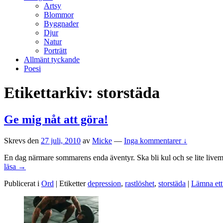
Artsy
Blommor
Byggnader
Djur
Natur
Porträtt
Allmänt tyckande
Poesi
Etikettarkiv:
storstäda
Ge mig nåt att göra!
Skrevs den
27 juli, 2010
av
Micke
—
Inga kommentarer ↓
En dag närmare sommarens enda äventyr. Ska bli kul och se lite livemusi
Ge
läsa
→
mig
Publicerat i
Ord
|
Etiketter
depression
,
rastlöshet
,
storstäda
|
Lämna ett
nåt
att
Primära
göra!
sidofältet