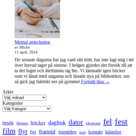
maraton
Mental anteckning
av Micke
11 april, 2024
De senaste dagarna har jag varit rätt trött, har inte lagt mig i tid
över huvud taget på sistone. I helgen gjordes det försök till att
ta det lugnt och återhämta sig lite. Vi lämnade igen böcker
som vi lånat med ungarna och lånade nya på biblioteket, sen
Mental
så gick jag faktiskt ner på gymmet
Fortsätt läsa
→
anteckning
Arkiv
Kategorier
fest
fel
dator
dagbok
böcker
besök
ekonomi
bloggen
film
flyt
framtid
känslor
fot
framtiden
kontakt
gud