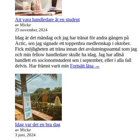
Att vara handledare åt en student
av Micke
25 november, 2024
Idag är det måndag och jag har tränat för andra gången på
Actic, sen jag signade ett toppenbra medlemskap i oktober.
Fick möjligheten att träna innan det avslutningssamtal som jag
och min fellow handledare skulle ha idag. Jag har alltså
handlett en socionomstudent sen i september, eller i alla fall
Att
delvis. Har främst varit min
Fortsätt läsa
→
vara
handledare
åt
en
student
Idag var det en bra dag
av Micke
3 juni, 2024