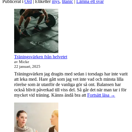
Publicerat i
Ord
|
Etiketter
mys
,
titanic
|
Lämna ett svar
Primära
sidofältet
Widget
område
Träningsvärken från helvetet
av Micke
22 januari, 2025
Träningsvärken jag dragits med sedan i torsdags har inte varit
att leka med. Hare gått som jag vet inte vad och minsta lilla
rörelse som är utanför de vanliga gör så ont. Balansen har
också blivit påverkad till viss del. Så går det när man tar i för
Träningsvä
mycket vid träning. Känns ändå bra att
Fortsätt läsa
→
från
helvetet