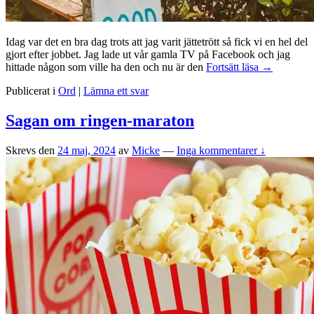
Idag var det en bra dag trots att jag varit jättetrött så fick vi en hel del
gjort efter jobbet. Jag lade ut vår gamla TV på Facebook och jag
Idag
hittade någon som ville ha den och nu är den
Fortsätt läsa
→
var
Publicerat i
Ord
|
Lämna ett svar
det
en
bra
Sagan om ringen-maraton
dag
Skrevs den
24 maj, 2024
av
Micke
—
Inga kommentarer ↓