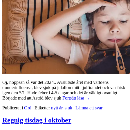
Oj, hoppsan så var det 2024.. Avslutade året med världens
dunderinfluensa, blev sjuk på julafton mitt i julfirandet och var frisk
igen den 5/1. Hade feber i 4-5 dagar och det är väldigt ovanligt.
Sjuk
Började med att Astrid blev sjuk
Fortsätt läsa
→
sjuk
Publicerat i
Ord
|
Etiketter
nytt år
,
sjuk
|
Lämna ett svar
sjuk/Att
följa
det
Regnig tisdag i oktober
en
sagt