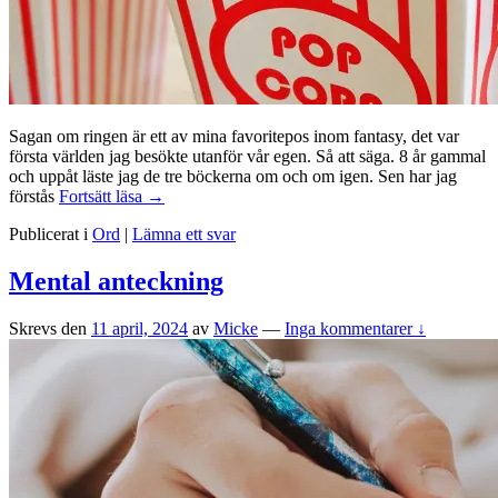
Sagan om ringen är ett av mina favoritepos inom fantasy, det var
första världen jag besökte utanför vår egen. Så att säga. 8 år gammal
och uppåt läste jag de tre böckerna om och om igen. Sen har jag
Sagan
förstås
Fortsätt läsa
→
om
Publicerat i
Ord
|
Lämna ett svar
ringen-
maraton
Mental anteckning
Skrevs den
11 april, 2024
av
Micke
—
Inga kommentarer ↓