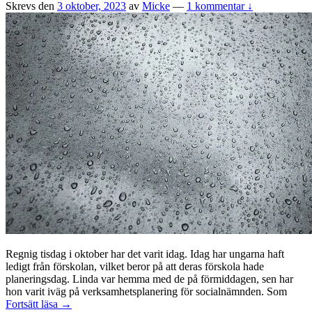
Skrevs den
3 oktober, 2023
av
Micke
—
1 kommentar ↓
Regnig tisdag i oktober har det varit idag. Idag har ungarna haft
ledigt från förskolan, vilket beror på att deras förskola hade
planeringsdag. Linda var hemma med de på förmiddagen, sen har
hon varit iväg på verksamhetsplanering för socialnämnden. Som
Regnig
Fortsätt läsa
→