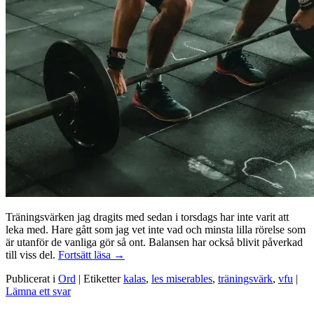
Träningsvärken jag dragits med sedan i torsdags har inte varit att
leka med. Hare gått som jag vet inte vad och minsta lilla rörelse som
är utanför de vanliga gör så ont. Balansen har också blivit påverkad
Träningsvärken
till viss del.
Fortsätt läsa
→
från
Publicerat i
Ord
|
Etiketter
kalas
,
les miserables
,
träningsvärk
,
vfu
|
helvetet
Lämna ett svar