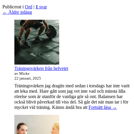
tisdag
Publicerat i
Ord
|
1
svar
i
Inläggsnavigering
←
Äldre inlägg
oktober
Primära
sidofältet
Widget
område
Träningsvärken från helvetet
av Micke
22 januari, 2025
Träningsvärken jag dragits med sedan i torsdags har inte varit
att leka med. Hare gått som jag vet inte vad och minsta lilla
rörelse som är utanför de vanliga gör så ont. Balansen har
också blivit påverkad till viss del. Så går det när man tar i för
Träningsvä
mycket vid träning. Känns ändå bra att
Fortsätt läsa
→
från
helvetet