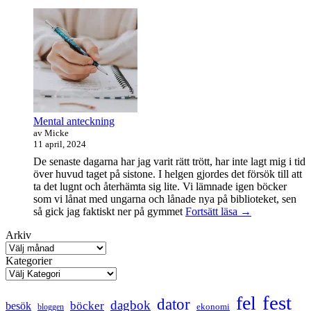
om
ringen-
maraton
Mental anteckning
av Micke
11 april, 2024
De senaste dagarna har jag varit rätt trött, har inte lagt mig i tid
över huvud taget på sistone. I helgen gjordes det försök till att
ta det lugnt och återhämta sig lite. Vi lämnade igen böcker
som vi lånat med ungarna och lånade nya på biblioteket, sen
Mental
så gick jag faktiskt ner på gymmet
Fortsätt läsa
→
anteckning
Arkiv
Kategorier
fest
fel
dator
dagbok
böcker
besök
ekonomi
bloggen