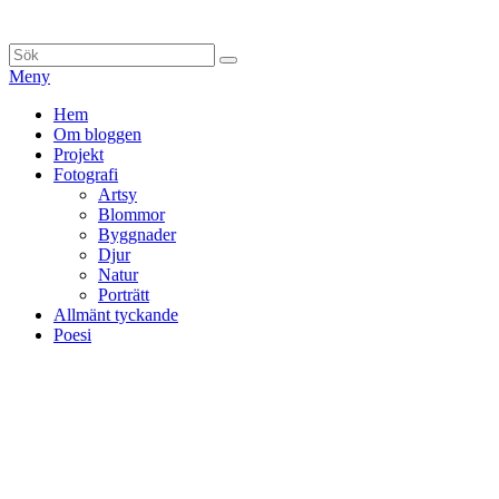
Hoppa
till
Sök
Sök
innehåll
efter:
Meny
Primär
Hem
Om bloggen
meny
Projekt
Fotografi
Artsy
Blommor
Byggnader
Djur
Natur
Porträtt
Allmänt tyckande
Poesi