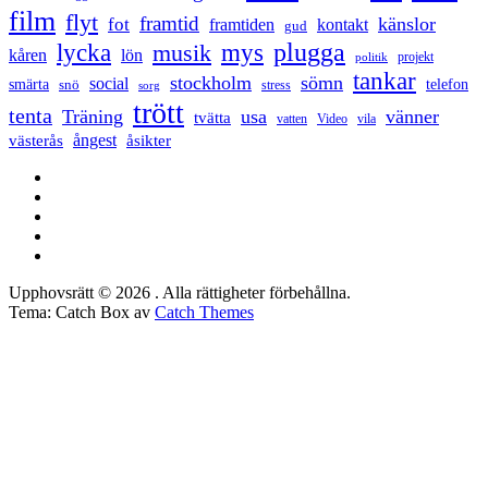
film
flyt
framtid
känslor
fot
framtiden
kontakt
gud
lycka
mys
plugga
musik
kåren
lön
projekt
politik
tankar
stockholm
sömn
social
smärta
snö
telefon
stress
sorg
trött
tenta
Träning
usa
vänner
tvätta
vatten
Video
vila
ångest
västerås
åsikter
Facebook
Twitter
LinkedIn
Tumblr
Instagram
Upphovsrätt © 2026
. Alla rättigheter förbehållna.
Tema: Catch Box av
Catch Themes
Rulla
upp