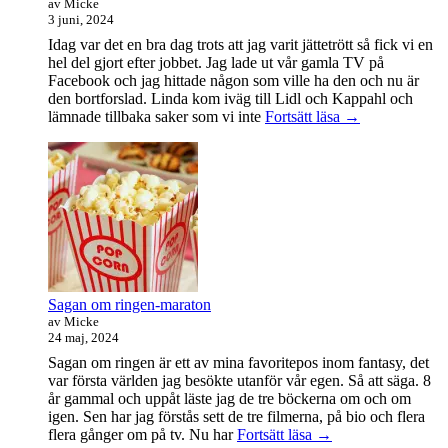
av Micke
3 juni, 2024
Idag var det en bra dag trots att jag varit jättetrött så fick vi en
hel del gjort efter jobbet. Jag lade ut vår gamla TV på
Facebook och jag hittade någon som ville ha den och nu är
den bortforslad. Linda kom iväg till Lidl och Kappahl och
Idag
lämnade tillbaka saker som vi inte
Fortsätt läsa
→
var
det
en
bra
dag
Sagan om ringen-maraton
av Micke
24 maj, 2024
Sagan om ringen är ett av mina favoritepos inom fantasy, det
var första världen jag besökte utanför vår egen. Så att säga. 8
år gammal och uppåt läste jag de tre böckerna om och om
igen. Sen har jag förstås sett de tre filmerna, på bio och flera
Sagan
flera gånger om på tv. Nu har
Fortsätt läsa
→