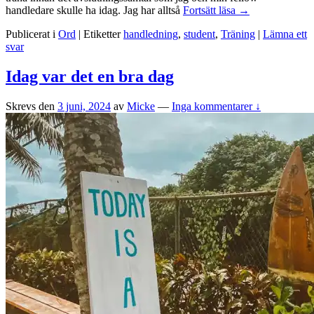
Att
handledare skulle ha idag. Jag har alltså
Fortsätt läsa
→
vara
Publicerat i
Ord
|
Etiketter
handledning
,
student
,
Träning
|
Lämna ett
handledare
svar
åt
en
student
Idag var det en bra dag
Skrevs den
3 juni, 2024
av
Micke
—
Inga kommentarer ↓