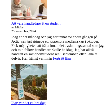
Att vara handledare åt en student
av Micke
25 november, 2024
Idag är det måndag och jag har tränat för andra gången på
Actic, sen jag signade ett toppenbra medlemskap i oktober.
Fick möjligheten att träna innan det avslutningssamtal som jag
och min fellow handledare skulle ha idag. Jag har alltså
handlett en socionomstudent sen i september, eller i alla fall
Att
delvis. Har främst varit min
Fortsätt läsa
→
vara
handledare
åt
en
student
Idag var det en bra dag