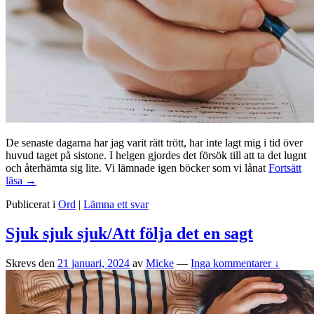
De senaste dagarna har jag varit rätt trött, har inte lagt mig i tid över
huvud taget på sistone. I helgen gjordes det försök till att ta det lugnt
och återhämta sig lite. Vi lämnade igen böcker som vi lånat
Fortsätt
Mental
läsa
→
anteckning
Publicerat i
Ord
|
Lämna ett svar
Sjuk sjuk sjuk/Att följa det en sagt
Skrevs den
21 januari, 2024
av
Micke
—
Inga kommentarer ↓