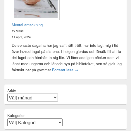
Mental anteckning
av Micke
11 april, 2024
De senaste dagarna har jag varit rätt trött, har inte lagt mig i tid
över huvud taget på sistone. I helgen gjordes det försök till att ta
det lugnt och återhämta sig lite. Vi lämnade igen böcker som vi
lånat med ungarna och lånade nya på biblioteket, sen så gick jag
Mental anteckning
faktiskt ner på gymmet
Fortsätt läsa
→
Arkiv
Kategorier