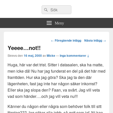
Sök
Sök
efter:
Meny
Post
←
Föregående inlägg
Nästa inlägg
→
navigation
Yeeee…not!!
Skrevs den
16 maj, 2000
av
Micke
—
Inga kommentarer ↓
Huga, här var det trist. Sitter i datasalen, ska ha matte,
men icke då! Nu har jag funderat en del på det här med
framtiden. Hur ska jag göra? Ska jag ta den där
lägenheten, fast jag inte har någon säker inkomst?
Eller ska jag slopa den? Faan, va svårt. Jag vill veta
vad som händer….och jag vill veta nu!!!
Känner du någon eller några som behöver folk till sitt
företag??? Jag söker alla jobb, så gott som iaf. Ni kan