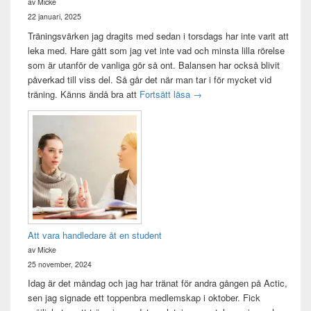
av Micke
22 januari, 2025
Träningsvärken jag dragits med sedan i torsdags har inte varit att
leka med. Hare gått som jag vet inte vad och minsta lilla rörelse
som är utanför de vanliga gör så ont. Balansen har också blivit
påverkad till viss del. Så går det när man tar i för mycket vid
Träningsvärken från helvetet
träning. Känns ändå bra att
Fortsätt läsa
→
Att vara handledare åt en student
av Micke
25 november, 2024
Idag är det måndag och jag har tränat för andra gången på Actic,
sen jag signade ett toppenbra medlemskap i oktober. Fick