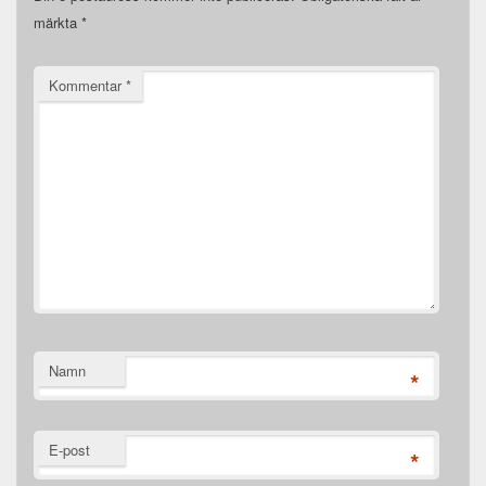
märkta
*
Kommentar
*
Namn
*
E-post
*