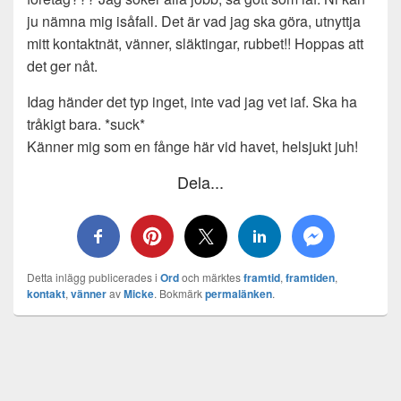
ju nämna mig isåfall. Det är vad jag ska göra, utnyttja
mitt kontaktnät, vänner, släktingar, rubbet!! Hoppas att
det ger nåt.
Idag händer det typ inget, inte vad jag vet iaf. Ska ha
tråkigt bara. *suck*
Känner mig som en fånge här vid havet, helsjukt juh!
Dela...
Detta inlägg publicerades i
Ord
och märktes
framtid
,
framtiden
,
kontakt
,
vänner
av
Micke
. Bokmärk
permalänken
.