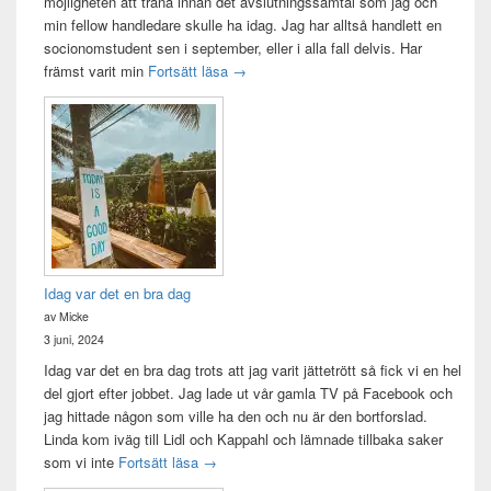
möjligheten att träna innan det avslutningssamtal som jag och
min fellow handledare skulle ha idag. Jag har alltså handlett en
socionomstudent sen i september, eller i alla fall delvis. Har
Att vara handledare åt en student
främst varit min
Fortsätt läsa
→
Idag var det en bra dag
av Micke
3 juni, 2024
Idag var det en bra dag trots att jag varit jättetrött så fick vi en hel
del gjort efter jobbet. Jag lade ut vår gamla TV på Facebook och
jag hittade någon som ville ha den och nu är den bortforslad.
Linda kom iväg till Lidl och Kappahl och lämnade tillbaka saker
Idag var det en bra dag
som vi inte
Fortsätt läsa
→