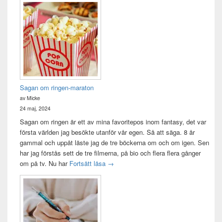
Sagan om ringen-maraton
av Micke
24 maj, 2024
Sagan om ringen är ett av mina favoritepos inom fantasy, det var
första världen jag besökte utanför vår egen. Så att säga. 8 år
gammal och uppåt läste jag de tre böckerna om och om igen. Sen
har jag förstås sett de tre filmerna, på bio och flera flera gånger
Sagan om ringen-maraton
om på tv. Nu har
Fortsätt läsa
→