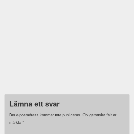
Lämna ett svar
Din e-postadress kommer inte publiceras.
Obligatoriska fält är
märkta
*