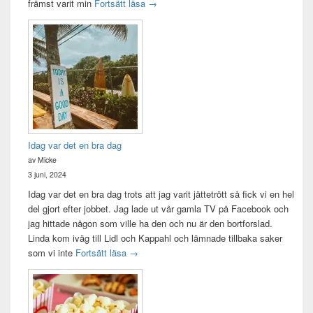
Att vara handledare åt en student
främst varit min
Fortsätt läsa
→
Idag var det en bra dag
av Micke
3 juni, 2024
Idag var det en bra dag trots att jag varit jättetrött så fick vi en hel
del gjort efter jobbet. Jag lade ut vår gamla TV på Facebook och
jag hittade någon som ville ha den och nu är den bortforslad.
Linda kom iväg till Lidl och Kappahl och lämnade tillbaka saker
Idag var det en bra dag
som vi inte
Fortsätt läsa
→