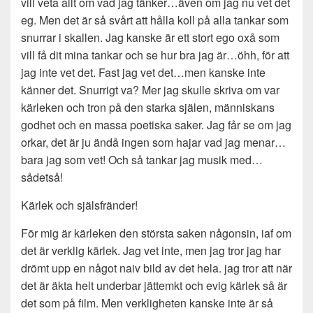
vill veta allt om vad jag tänker…även om jag nu vet det
eg. Men det är så svårt att hålla koll på alla tankar som
snurrar i skallen. Jag kanske är ett stort ego oxå som
vill få dit mina tankar och se hur bra jag är…öhh, för att
jag inte vet det. Fast jag vet det…men kanske inte
känner det. Snurrigt va? Mer jag skulle skriva om var
kärleken och tron på den starka själen, människans
godhet och en massa poetiska saker. Jag får se om jag
orkar, det är ju ändå ingen som hajar vad jag menar…
bara jag som vet! Och så tankar jag musik med…
sådetså!
Kärlek och själsfränder!
För mig är kärleken den största saken någonsin, iaf om
det är verklig kärlek. Jag vet inte, men jag tror jag har
drömt upp en något naiv bild av det hela. jag tror att när
det är äkta helt underbar jättemkt och evig kärlek så är
det som på film. Men verkligheten kanske inte är så