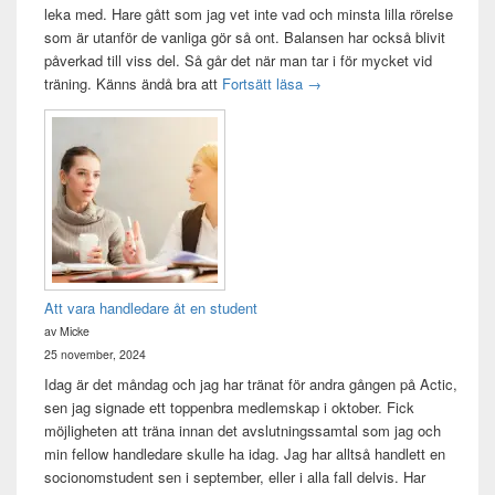
leka med. Hare gått som jag vet inte vad och minsta lilla rörelse
som är utanför de vanliga gör så ont. Balansen har också blivit
påverkad till viss del. Så går det när man tar i för mycket vid
Träningsvärken från helvetet
träning. Känns ändå bra att
Fortsätt läsa
→
Att vara handledare åt en student
av Micke
25 november, 2024
Idag är det måndag och jag har tränat för andra gången på Actic,
sen jag signade ett toppenbra medlemskap i oktober. Fick
möjligheten att träna innan det avslutningssamtal som jag och
min fellow handledare skulle ha idag. Jag har alltså handlett en
socionomstudent sen i september, eller i alla fall delvis. Har