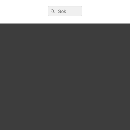
Sök
Sök
efter: