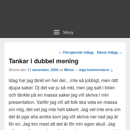
Meny
Post
←
Föregående inlägg
Nästa inlägg
→
navigation
Tankar i dubbel mening
Skrevs den
11 november, 2000
av
Micke
—
Inga kommentarer ↓
Idag har jag tänkt en hel del…inte så jobbigt, men rätt
djupa saker. Oj det var ju så mkt, men jag satt i bilen
och tänkte på en massa saker jag vill skriva i min
presentation. Varför jag vill att folk ska veta en massa
om mig, det vet jag inte helt säkert. Jag vet inte ens om
det är pga alla andra som jag vill skriva ner vad jag är
för en. Jag tror mest att det är för min egen skull. Jag