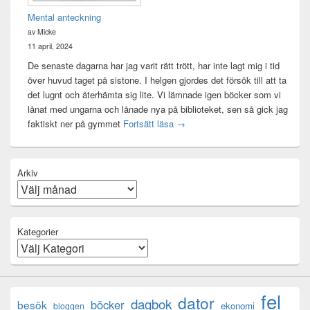
Mental anteckning
av Micke
11 april, 2024
De senaste dagarna har jag varit rätt trött, har inte lagt mig i tid
över huvud taget på sistone. I helgen gjordes det försök till att ta
det lugnt och återhämta sig lite. Vi lämnade igen böcker som vi
lånat med ungarna och lånade nya på biblioteket, sen så gick jag
Mental anteckning
faktiskt ner på gymmet
Fortsätt läsa
→
Arkiv
Kategorier
fel
dator
dagbok
böcker
besök
ekonomi
bloggen