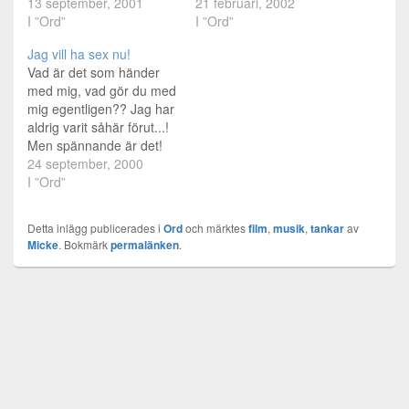
ett lååångt brev där jag
13 september, 2001
far som kom med min
21 februari, 2002
ska försöka sammanfatta
I ”Ord”
tvätt...men han gick lika
I ”Ord”
mina tankar runt det som
fort. Så jag är lite
Jag vill ha sex nu!
diskuterats. Det kommer
understimulerad. Och ont
Vad är det som händer
säkert vara en del saker
i huvudet har jag med.
med mig, vad gör du med
som ni inte förstår hur jag
Trött och borde sova.
mig egentligen?? Jag har
menar eller där jag
Men jag…
aldrig varit såhär förut...!
bara…
Men spännande är det!
Lite drygt att det är en
24 september, 2000
massa saker som hindrar
I ”Ord”
mig från att få det jag vill
ha. Jag vet inte, men det
Detta inlägg publicerades i
Ord
och märktes
film
,
musik
,
tankar
av
har alltid varit så.Jag…
Micke
. Bokmärk
permalänken
.