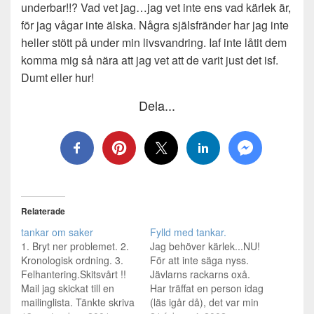
underbar!!? Vad vet jag…jag vet inte ens vad kärlek är,
för jag vågar inte älska. Några själsfränder har jag inte
heller stött på under min livsvandring. Iaf inte låtit dem
komma mig så nära att jag vet att de varit just det isf.
Dumt eller hur!
Dela...
Relaterade
tankar om saker
Fylld med tankar.
1. Bryt ner problemet. 2.
Jag behöver kärlek...NU!
Kronologisk ordning. 3.
För att inte säga nyss.
Felhantering.Skitsvårt !!
Jävlarns rackarns oxå.
Mail jag skickat till en
Har träffat en person idag
mailinglista. Tänkte skriva
(läs igår då), det var min