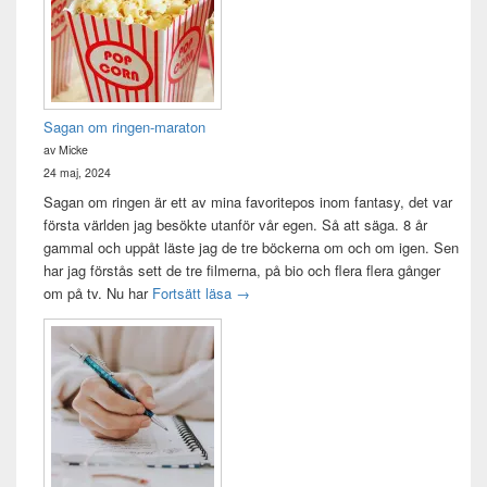
Sagan om ringen-maraton
av Micke
24 maj, 2024
Sagan om ringen är ett av mina favoritepos inom fantasy, det var
första världen jag besökte utanför vår egen. Så att säga. 8 år
gammal och uppåt läste jag de tre böckerna om och om igen. Sen
har jag förstås sett de tre filmerna, på bio och flera flera gånger
Sagan om ringen-maraton
om på tv. Nu har
Fortsätt läsa
→