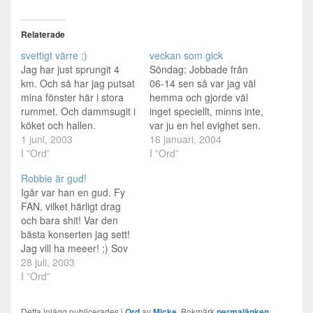
Relaterade
svettigt värre ;)
veckan som gick
Jag har just sprungit 4
Söndag: Jobbade från
km. Och så har jag putsat
06-14 sen så var jag väl
mina fönster här i stora
hemma och gjorde väl
rummet. Och dammsugit i
inget speciellt, minns inte,
köket och hallen.
var ju en hel evighet sen.
Dessvärre sov jag till 17
1 juni, 2003
Jag sov nog en del, för
16 januari, 2004
idag så jag vetefan hur
I ”Ord”
jag sov bara 2 timmar
I ”Ord”
jag ska kunna somna
natten innan. Måndag:
Robbie är gud!
ikväll.. Imorgon ska jag
Jobbade 06-14, fixade
Igår var han en gud. Fy
träna efter jobbet med,
nytt inpasseringskort till
FAN, vilket härligt drag
sen måste jag få igång…
jobbet med. Sen så åkte
och bara shit! Var den
jag hem…
bästa konserten jag sett!
Jag vill ha meeer! ;) Sov
dock inte så mkt sen, trött
28 juli, 2003
som ett as på jobbet, segt
I ”Ord”
att börja jobba igen.
Somna i soffan för några
Detta inlägg publicerades i
Ord
av
Micke
. Bokmärk
permalänken
.