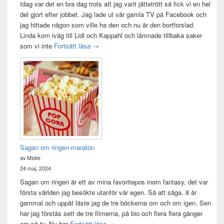
Idag var det en bra dag trots att jag varit jättetrött så fick vi en hel
del gjort efter jobbet. Jag lade ut vår gamla TV på Facebook och
jag hittade någon som ville ha den och nu är den bortforslad.
Linda kom iväg till Lidl och Kappahl och lämnade tillbaka saker
Idag var det en bra dag
som vi inte
Fortsätt läsa
→
Sagan om ringen-maraton
av Micke
24 maj, 2024
Sagan om ringen är ett av mina favoritepos inom fantasy, det var
första världen jag besökte utanför vår egen. Så att säga. 8 år
gammal och uppåt läste jag de tre böckerna om och om igen. Sen
har jag förstås sett de tre filmerna, på bio och flera flera gånger
Sagan om ringen-maraton
om på tv. Nu har
Fortsätt läsa
→