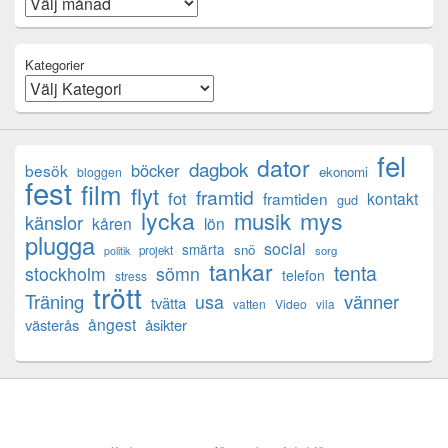
Kategorier
fel
dator
dagbok
böcker
besök
ekonomi
bloggen
fest
film
flyt
framtid
fot
framtiden
kontakt
gud
lycka
mys
musik
känslor
kåren
lön
plugga
social
smärta
snö
projekt
sorg
politik
tankar
tenta
sömn
stockholm
telefon
stress
trött
Träning
usa
vänner
tvätta
vatten
Video
vila
ångest
västerås
åsikter