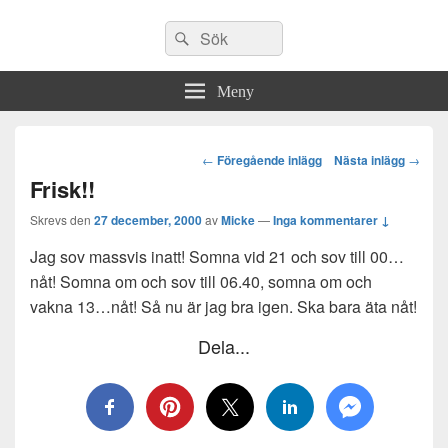
Sök
Sök
efter:
Meny
Post
←
Föregående inlägg
Nästa inlägg
→
navigation
Frisk!!
Skrevs den
27 december, 2000
av
Micke
—
Inga kommentarer ↓
Jag sov massvis inatt! Somna vid 21 och sov till 00…
nåt! Somna om och sov till 06.40, somna om och
vakna 13…nåt! Så nu är jag bra igen. Ska bara äta nåt!
Dela...