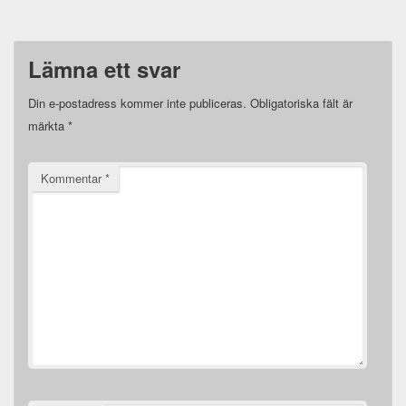
Lämna ett svar
Din e-postadress kommer inte publiceras.
Obligatoriska fält är
märkta
*
Kommentar
*