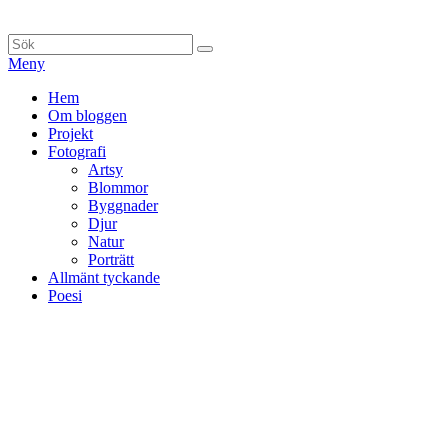
Hoppa
till
Sök
Sök
innehåll
efter:
Meny
Primär
Hem
Om bloggen
meny
Projekt
Fotografi
Artsy
Blommor
Byggnader
Djur
Natur
Porträtt
Allmänt tyckande
Poesi