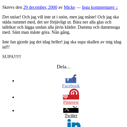
Skrevs den
29 december, 2000
av
Micke
—
Inga kommentarer ↓
Det snöar! Och jag vill inte ut i snön, men jag måste! Och jag ska
städa rummet med, det ser förjävligt ut. Bära ner alla glas och
tallrikar och lägga undan alla jävla kläder. Damma och dammsuga
med. Sånt man måste göra. Nån gång.
Inte fan gjorde jag det idag heller! jag ska supa skallen av mig idag
iaf!!
SUPA!!!!!
Dela...
Facebook
Pinterest
Twitter