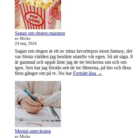
dag
Sagan om ringen-maraton
av Micke
24 maj, 2024
Sagan om ringen är ett av mina favoritepos inom fantasy, det
var första världen jag besökte utanför vår egen. Så att säga. 8
år gammal och uppåt läste jag de tre böckerna om och om
igen. Sen har jag förstås sett de tre filmerna, på bio och flera
Sagan
flera gånger om på tv. Nu har
Fortsätt läsa
→
om
ringen-
maraton
Mental anteckning
av Micke