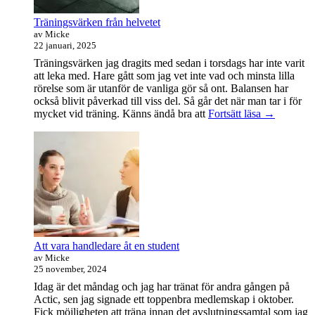
Träningsvärken från helvetet
av Micke
22 januari, 2025
Träningsvärken jag dragits med sedan i torsdags har inte varit
att leka med. Hare gått som jag vet inte vad och minsta lilla
rörelse som är utanför de vanliga gör så ont. Balansen har
också blivit påverkad till viss del. Så går det när man tar i för
Träningsvä
mycket vid träning. Känns ändå bra att
Fortsätt läsa
→
från
helvetet
Att vara handledare åt en student
av Micke
25 november, 2024
Idag är det måndag och jag har tränat för andra gången på
Actic, sen jag signade ett toppenbra medlemskap i oktober.
Fick möjligheten att träna innan det avslutningssamtal som jag