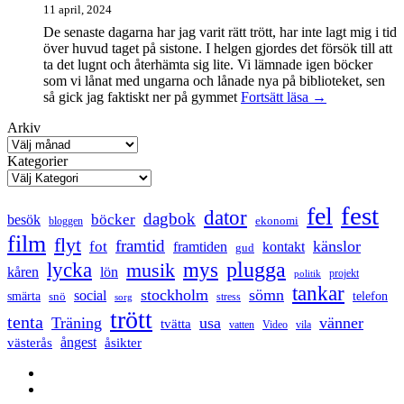
11 april, 2024
De senaste dagarna har jag varit rätt trött, har inte lagt mig i tid
över huvud taget på sistone. I helgen gjordes det försök till att
ta det lugnt och återhämta sig lite. Vi lämnade igen böcker
som vi lånat med ungarna och lånade nya på biblioteket, sen
Mental
så gick jag faktiskt ner på gymmet
Fortsätt läsa
→
anteckning
Arkiv
Kategorier
fest
fel
dator
dagbok
böcker
besök
ekonomi
bloggen
film
flyt
framtid
känslor
fot
framtiden
kontakt
gud
lycka
mys
plugga
musik
kåren
lön
projekt
politik
tankar
stockholm
sömn
social
smärta
snö
telefon
stress
sorg
trött
tenta
Träning
usa
vänner
tvätta
vatten
Video
vila
ångest
västerås
åsikter
Facebook
Twitter