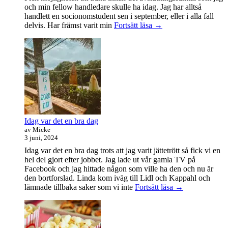
och min fellow handledare skulle ha idag. Jag har alltså
handlett en socionomstudent sen i september, eller i alla fall
Att
delvis. Har främst varit min
Fortsätt läsa
→
vara
handledare
åt
en
student
Idag var det en bra dag
av Micke
3 juni, 2024
Idag var det en bra dag trots att jag varit jättetrött så fick vi en
hel del gjort efter jobbet. Jag lade ut vår gamla TV på
Facebook och jag hittade någon som ville ha den och nu är
den bortforslad. Linda kom iväg till Lidl och Kappahl och
Idag
lämnade tillbaka saker som vi inte
Fortsätt läsa
→
var
det
en
bra