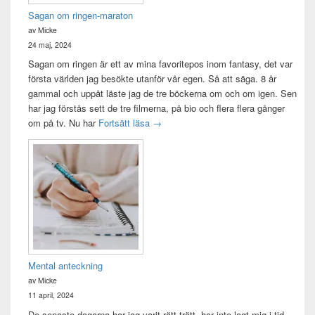
Sagan om ringen-maraton
av Micke
24 maj, 2024
Sagan om ringen är ett av mina favoritepos inom fantasy, det var
första världen jag besökte utanför vår egen. Så att säga. 8 år
gammal och uppåt läste jag de tre böckerna om och om igen. Sen
har jag förstås sett de tre filmerna, på bio och flera flera gånger
Sagan om ringen-maraton
om på tv. Nu har
Fortsätt läsa
→
Mental anteckning
av Micke
11 april, 2024
De senaste dagarna har jag varit rätt trött, har inte lagt mig i tid