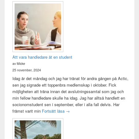
Att vara handledare åt en student
av Micke
25 november, 2024
Idag är det måndag och jag har tränat för andra gången på Actic,
sen jag signade ett toppenbra medlemskap i oktober. Fick
möjligheten att träna innan det avslutningssamtal som jag och
min fellow handledare skulle ha idag. Jag har alltså handlett en
socionomstudent sen i september, eller i alla fall delvis. Har
Att vara handledare åt en student
främst varit min
Fortsätt läsa
→