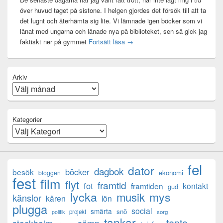
över huvud taget på sistone. I helgen gjordes det försök till att ta
det lugnt och återhämta sig lite. Vi lämnade igen böcker som vi
lånat med ungarna och lånade nya på biblioteket, sen så gick jag
Mental anteckning
faktiskt ner på gymmet
Fortsätt läsa
→
Arkiv
Kategorier
fel
dator
dagbok
böcker
besök
ekonomi
bloggen
fest
film
flyt
framtid
fot
framtiden
kontakt
gud
lycka
mys
musik
känslor
kåren
lön
plugga
social
smärta
snö
projekt
sorg
politik
tankar
tenta
sömn