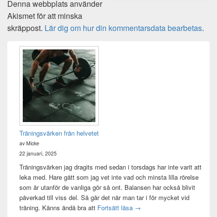
Denna webbplats använder
Akismet för att minska
skräppost.
Lär dig om hur din kommentarsdata bearbetas
.
Primära
sidofältet
Widget
område
Träningsvärken från helvetet
av Micke
22 januari, 2025
Träningsvärken jag dragits med sedan i torsdags har inte varit att
leka med. Hare gått som jag vet inte vad och minsta lilla rörelse
som är utanför de vanliga gör så ont. Balansen har också blivit
påverkad till viss del. Så går det när man tar i för mycket vid
Träningsvärken från helvetet
träning. Känns ändå bra att
Fortsätt läsa
→