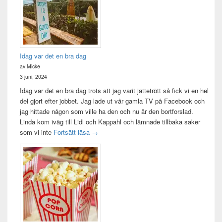
Idag var det en bra dag
av Micke
3 juni, 2024
Idag var det en bra dag trots att jag varit jättetrött så fick vi en hel
del gjort efter jobbet. Jag lade ut vår gamla TV på Facebook och
jag hittade någon som ville ha den och nu är den bortforslad.
Linda kom iväg till Lidl och Kappahl och lämnade tillbaka saker
Idag var det en bra dag
som vi inte
Fortsätt läsa
→