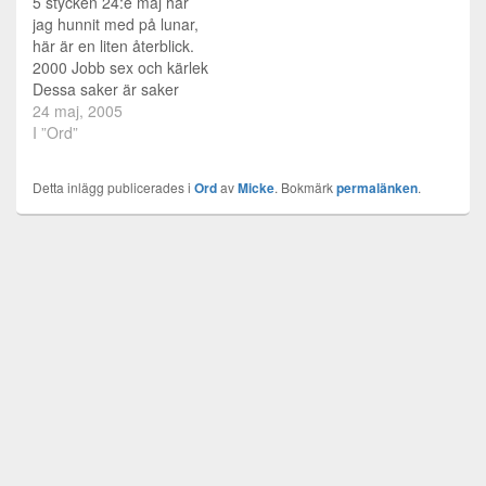
5 stycken 24:e maj har
att tag tag i…
jag hunnit med på lunar,
här är en liten återblick.
2000 Jobb sex och kärlek
Dessa saker är saker
som jag inte har så
24 maj, 2005
mycket erfarenhet av.
I ”Ord”
Visst har jag varit med
om dem, men jag skulle
Detta inlägg publicerades i
Ord
av
Micke
. Bokmärk
permalänken
.
gärna ha tontals mkt mer
erfarenhet av det.…