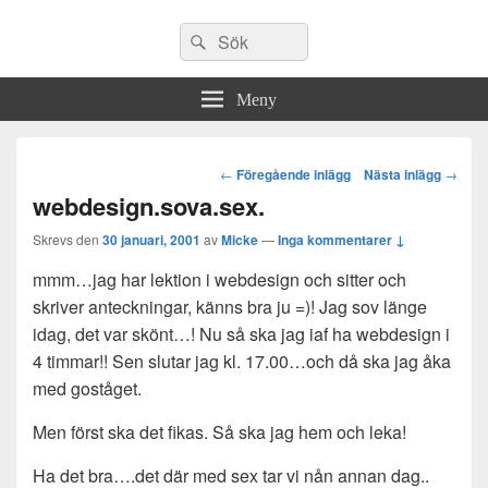
Sök
Sök
efter:
Meny
Post
←
Föregående inlägg
Nästa inlägg
→
navigation
webdesign.sova.sex.
Skrevs den
30 januari, 2001
av
Micke
—
Inga kommentarer ↓
mmm…jag har lektion i webdesign och sitter och
skriver anteckningar, känns bra ju =)! Jag sov länge
idag, det var skönt…! Nu så ska jag iaf ha webdesign i
4 timmar!! Sen slutar jag kl. 17.00…och då ska jag åka
med goståget.
Men först ska det fikas. Så ska jag hem och leka!
Ha det bra….det där med sex tar vi nån annan dag..