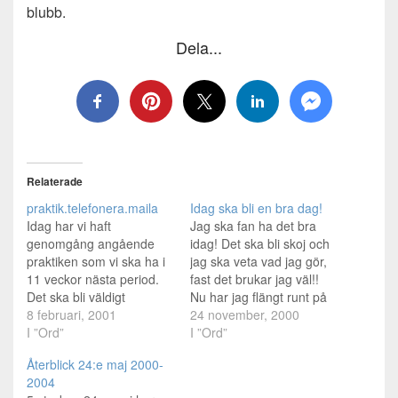
blubb.
Dela...
Relaterade
praktik.telefonera.maila
Idag ska bli en bra dag!
Idag har vi haft
Jag ska fan ha det bra
genomgång angående
idag! Det ska bli skoj och
praktiken som vi ska ha i
jag ska veta vad jag gör,
11 veckor nästa period.
fast det brukar jag väl!!
Det ska bli väldigt
Nu har jag flängt runt på
spännande att se vart
8 februari, 2001
stan med en idol till mig!
24 november, 2000
man hamnar och om man
I ”Ord”
Alltså han är min idol...jag
I ”Ord”
får lära sig nåt kul. Måste
är säkert hans idol med
Återblick 24:e maj 2000-
maila och ringa och sånt
iofs! Jag vet inte om…
2004
för att fixa det bara, dags