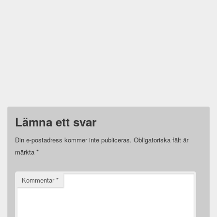
Lämna ett svar
Din e-postadress kommer inte publiceras.
Obligatoriska fält är
märkta
*
Kommentar
*