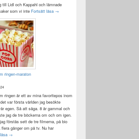
 till Lidl och Kappahl och lämnade
Idag var det en bra dag
 saker som vi inte
Fortsätt läsa
→
m ringen-maraton
024
 ringen är ett av mina favoritepos inom
 det var första världen jag besökte
vår egen. Så att säga. 8 år gammal och
ste jag de tre böckerna om och om igen.
jag förstås sett de tre filmerna, på bio
a flera gånger om på tv. Nu har
Sagan om ringen-maraton
 läsa
→