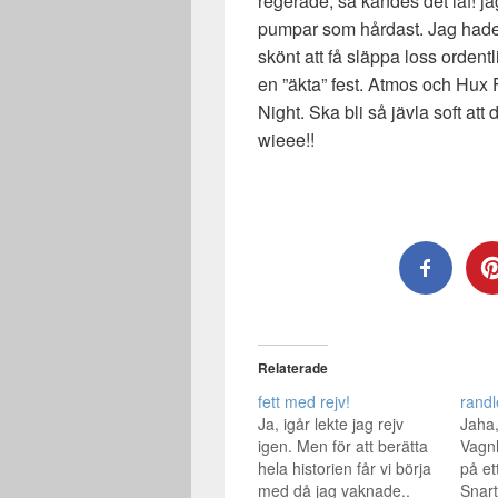
regerade, så kändes det iaf! ja
pumpar som hårdast. Jag hade 
skönt att få släppa loss ordentli
en ”äkta” fest. Atmos och Hux F
Night. Ska bli så jävla soft att 
wieee!!
Relaterade
fett med rejv!
randl
Ja, igår lekte jag rejv
Jaha,
igen. Men för att berätta
Vagn
hela historien får vi börja
på et
med då jag vaknade..
Snart