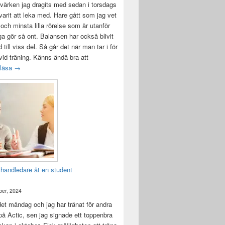
värken jag dragits med sedan i torsdags
 varit att leka med. Hare gått som jag vet
 och minsta lilla rörelse som är utanför
ga gör så ont. Balansen har också blivit
till viss del. Så går det när man tar i för
id träning. Känns ändå bra att
Träningsvärken från helvetet
 läsa
→
 handledare åt en student
er, 2024
det måndag och jag har tränat för andra
å Actic, sen jag signade ett toppenbra