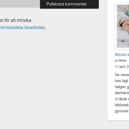
 för att minska
mentarsdata bearbetas
.
Mental 
av Micke
11 april, 
De senas
inte lag
helgen gj
återhämt
vi lånat
bibliote
gymme