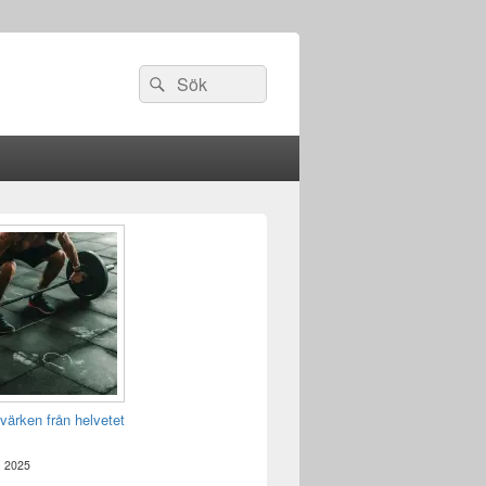
Sök
Sök
efter:
värken från helvetet
, 2025