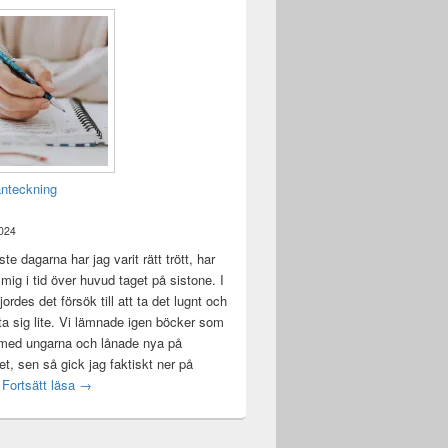
anteckning
2024
te dagarna har jag varit rätt trött, har
t mig i tid över huvud taget på sistone. I
ordes det försök till att ta det lugnt och
a sig lite. Vi lämnade igen böcker som
 med ungarna och lånade nya på
ket, sen så gick jag faktiskt ner på
Mental anteckning
t
Fortsätt läsa
→