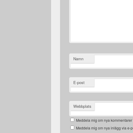
Namn
E-post
Webbplats
Meddela mig om nya kommentarer v
Meddela mig om nya inlägg via e-p