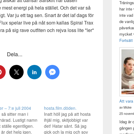
g älskar att dansa! Särskilt när basen
Tränings
mest energi på hela stället. Och det var så
har inte
gt. Var ju ett tag sen. Snart är det iaf dags för
inte vad
de vanli
lux spelar live på nåt som kallas Spiral Trax
påverkad 
dra på sig rave outfiten och rejva loss lite *ler*
mycket v
Fortsätt
Dela...
Att vara
av Micke
er – 7:e juli 2004
hosta.film.döden.
 så sitter man i
Inatt höll jag på att hosta
25 novemb
härad. Lustigt namn
ihjäl mig, skitjobbigt var
Idag är 
t ställe egentligen.
det! Hatar sånt. Så jag
gången p
 är det helg igen.
gick och la mig och sov