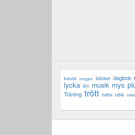
dagbok
böcker
besök
bloggen
lycka
mys
pl
musik
lön
trött
Träning
usa
tvätta
vatte