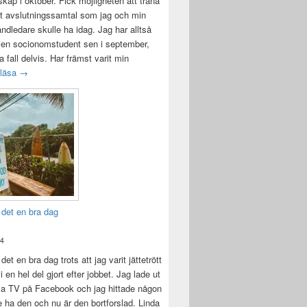
ap i oktober. Fick möjligheten att träna
t avslutningssamtal som jag och min
andledare skulle ha idag. Jag har alltså
 en socionomstudent sen i september,
lla fall delvis. Har främst varit min
Att vara handledare åt en student
 läsa
→
 det en bra dag
24
det en bra dag trots att jag varit jättetrött
i en hel del gjort efter jobbet. Jag lade ut
la TV på Facebook och jag hittade någon
e ha den och nu är den bortforslad. Linda