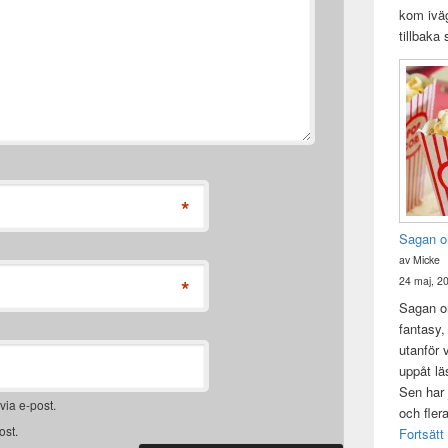
kom iväg
tillbaka
*
Sagan o
av Micke
24 maj, 2
*
Sagan om
fantasy,
utanför 
uppåt lä
Sen har 
ia e-post.
och fler
ost.
Fortsätt