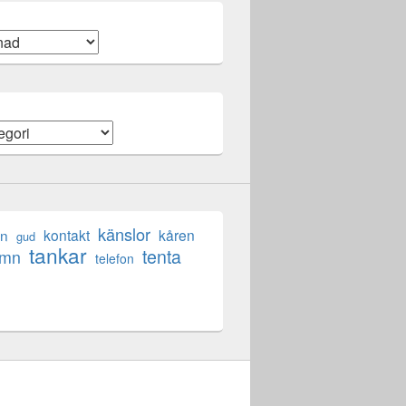
känslor
en
kontakt
kåren
gud
tankar
tenta
ömn
telefon