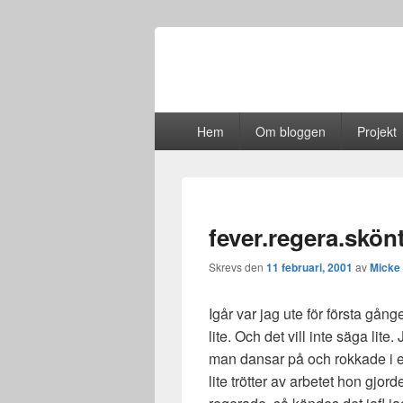
Primär
Hem
Om bloggen
Projekt
meny
fever.regera.skönt
Skrevs den
11 februari, 2001
av
Micke
Igår var jag ute för första gå
lite. Och det vill inte säga li
man dansar på och rokkade i e
lite trötter av arbetet hon gjo