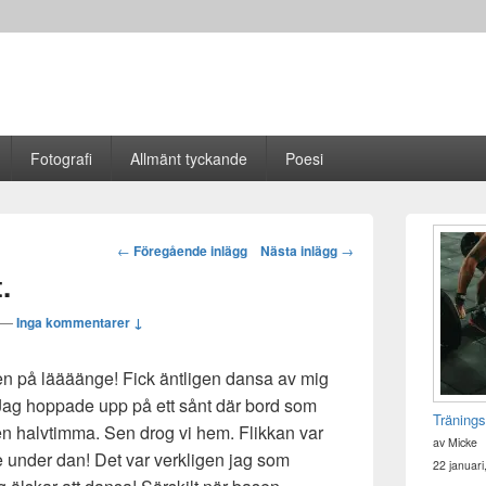
Fotografi
Allmänt tyckande
Poesi
Primära
sidofältet
Post
←
Föregående inlägg
Nästa inlägg
→
Widget
navigation
.
område
—
Inga kommentarer ↓
ngen på läääänge! Fick äntligen dansa av mig
te. Jag hoppade upp på ett sånt där bord som
Tränings
n halvtimma. Sen drog vi hem. Flikkan var
av Micke
rde under dan! Det var verkligen jag som
22 januari