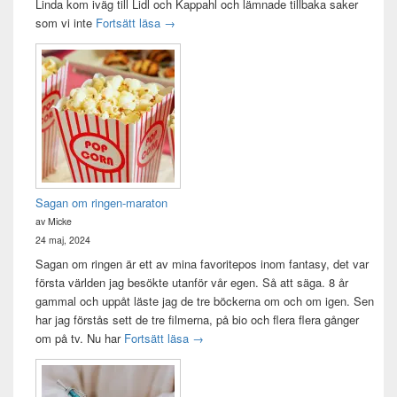
Linda kom iväg till Lidl och Kappahl och lämnade tillbaka saker
Idag var det en bra dag
som vi inte
Fortsätt läsa
→
Sagan om ringen-maraton
av Micke
24 maj, 2024
Sagan om ringen är ett av mina favoritepos inom fantasy, det var
första världen jag besökte utanför vår egen. Så att säga. 8 år
gammal och uppåt läste jag de tre böckerna om och om igen. Sen
har jag förstås sett de tre filmerna, på bio och flera flera gånger
Sagan om ringen-maraton
om på tv. Nu har
Fortsätt läsa
→