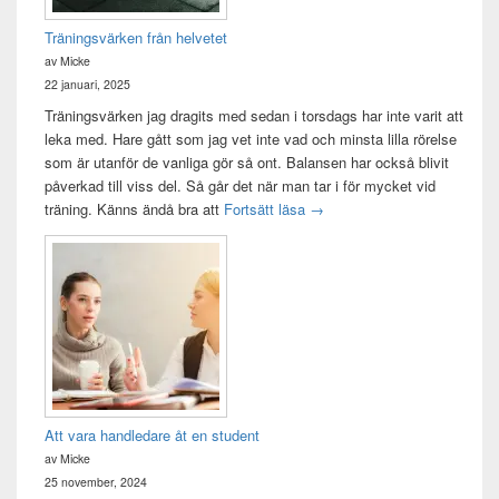
Träningsvärken från helvetet
av Micke
22 januari, 2025
Träningsvärken jag dragits med sedan i torsdags har inte varit att
leka med. Hare gått som jag vet inte vad och minsta lilla rörelse
som är utanför de vanliga gör så ont. Balansen har också blivit
påverkad till viss del. Så går det när man tar i för mycket vid
Träningsvärken från helvetet
träning. Känns ändå bra att
Fortsätt läsa
→
Att vara handledare åt en student
av Micke
25 november, 2024