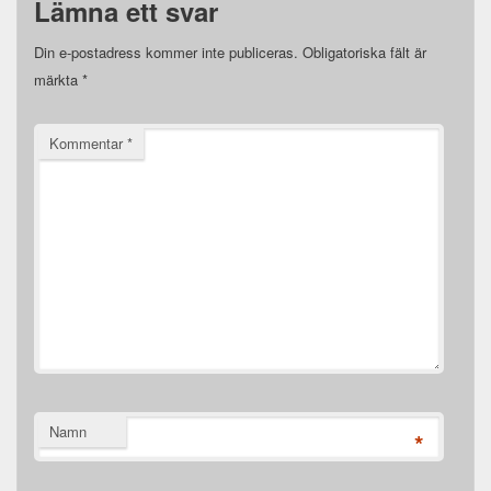
Lämna ett svar
Din e-postadress kommer inte publiceras.
Obligatoriska fält är
märkta
*
Kommentar
*
Namn
*