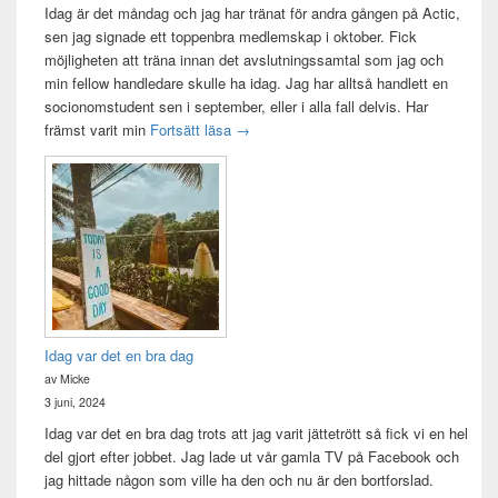
Idag är det måndag och jag har tränat för andra gången på Actic,
sen jag signade ett toppenbra medlemskap i oktober. Fick
möjligheten att träna innan det avslutningssamtal som jag och
min fellow handledare skulle ha idag. Jag har alltså handlett en
socionomstudent sen i september, eller i alla fall delvis. Har
Att vara handledare åt en student
främst varit min
Fortsätt läsa
→
Idag var det en bra dag
av Micke
3 juni, 2024
Idag var det en bra dag trots att jag varit jättetrött så fick vi en hel
del gjort efter jobbet. Jag lade ut vår gamla TV på Facebook och
jag hittade någon som ville ha den och nu är den bortforslad.