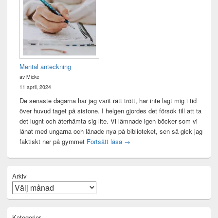
Mental anteckning
av Micke
11 april, 2024
De senaste dagarna har jag varit rätt trött, har inte lagt mig i tid
över huvud taget på sistone. I helgen gjordes det försök till att ta
det lugnt och återhämta sig lite. Vi lämnade igen böcker som vi
lånat med ungarna och lånade nya på biblioteket, sen så gick jag
Mental anteckning
faktiskt ner på gymmet
Fortsätt läsa
→
Arkiv
Kategorier