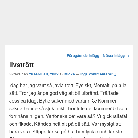
Post
←
Föregående inlägg
Nästa inlägg
→
navigation
livstrött
Skrevs den
28 februari, 2002
av
Micke
—
Inga kommentarer ↓
Idag har jag varit så jävla trött. Fysiskt, Mentalt, på alla
sätt. Tror jag är på god väg att bli utbränd. Träffade
Jessica idag. Bytte saker med varann 🙁 Kommer
sakna henne så sjukt mkt. Tror inte det kommer bli som
förr nånsin igen. Varför ska det vara så? Vi gick iallafall
och fikade. Kändes helt ok på ett sätt. Var mysigt att
bara vara. Slippa tänka på hur hon tyckte och tänkte.