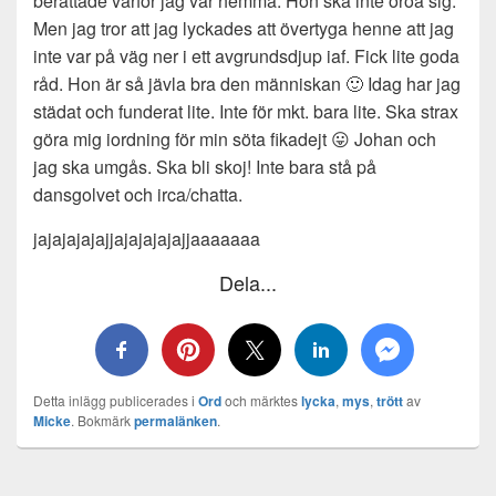
berättade varför jag var hemma. Hon ska inte oroa sig.
Men jag tror att jag lyckades att övertyga henne att jag
inte var på väg ner i ett avgrundsdjup iaf. Fick lite goda
råd. Hon är så jävla bra den människan 🙂 Idag har jag
städat och funderat lite. Inte för mkt. bara lite. Ska strax
göra mig iordning för min söta fikadejt 😛 Johan och
jag ska umgås. Ska bli skoj! Inte bara stå på
dansgolvet och irca/chatta.
jajajajajajjajajajajajjaaaaaaa
Dela...
Detta inlägg publicerades i
Ord
och märktes
lycka
,
mys
,
trött
av
Micke
. Bokmärk
permalänken
.