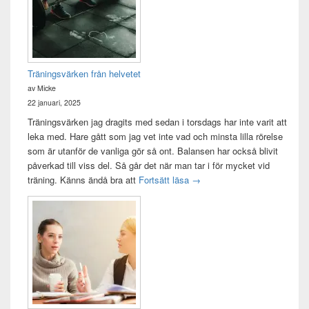
Träningsvärken från helvetet
av Micke
22 januari, 2025
Träningsvärken jag dragits med sedan i torsdags har inte varit att
leka med. Hare gått som jag vet inte vad och minsta lilla rörelse
som är utanför de vanliga gör så ont. Balansen har också blivit
påverkad till viss del. Så går det när man tar i för mycket vid
Träningsvärken från helvetet
träning. Känns ändå bra att
Fortsätt läsa
→