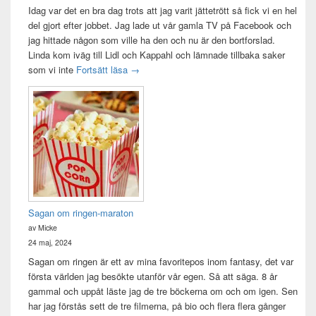
Idag var det en bra dag trots att jag varit jättetrött så fick vi en hel
del gjort efter jobbet. Jag lade ut vår gamla TV på Facebook och
jag hittade någon som ville ha den och nu är den bortforslad.
Linda kom iväg till Lidl och Kappahl och lämnade tillbaka saker
Idag var det en bra dag
som vi inte
Fortsätt läsa
→
Sagan om ringen-maraton
av Micke
24 maj, 2024
Sagan om ringen är ett av mina favoritepos inom fantasy, det var
första världen jag besökte utanför vår egen. Så att säga. 8 år
gammal och uppåt läste jag de tre böckerna om och om igen. Sen
har jag förstås sett de tre filmerna, på bio och flera flera gånger