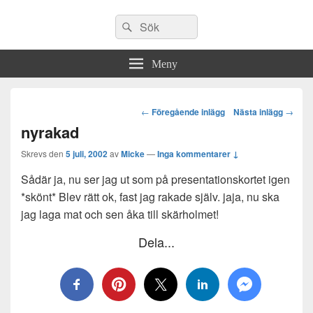
Sök
Sök
efter:
Meny
Post
←
Föregående inlägg
Nästa inlägg
→
navigation
nyrakad
Skrevs den
5 juli, 2002
av
Micke
—
Inga kommentarer ↓
Sådär ja, nu ser jag ut som på presentationskortet igen
*skönt* Blev rätt ok, fast jag rakade själv. jaja, nu ska
jag laga mat och sen åka till skärholmet!
Dela...