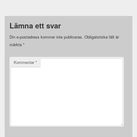
Lämna ett svar
Din e-postadress kommer inte publiceras.
Obligatoriska fält är
märkta
*
Kommentar
*