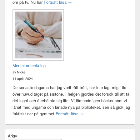
Sagan om ringen-maraton
om på tv. Nu har
Fortsätt läsa
→
Mental anteckning
av Micke
11 april, 2024
De senaste dagarna har jag varit rätt trött, har inte lagt mig i tid
över huvud taget på sistone. I helgen gjordes det försök till att ta
det lugnt och återhämta sig lite. Vi lämnade igen böcker som vi
lånat med ungarna och lånade nya på biblioteket, sen så gick jag
Mental anteckning
faktiskt ner på gymmet
Fortsätt läsa
→
Arkiv