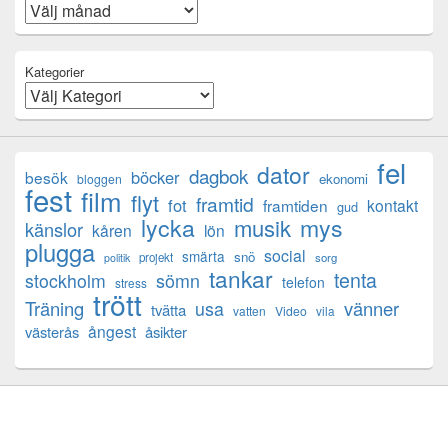
Kategorier
fel
dator
dagbok
böcker
besök
ekonomi
bloggen
fest
film
flyt
framtid
fot
framtiden
kontakt
gud
lycka
mys
musik
känslor
kåren
lön
plugga
social
smärta
snö
projekt
sorg
politik
tankar
tenta
sömn
stockholm
telefon
stress
trött
Träning
usa
vänner
tvätta
vatten
Video
vila
ångest
västerås
åsikter