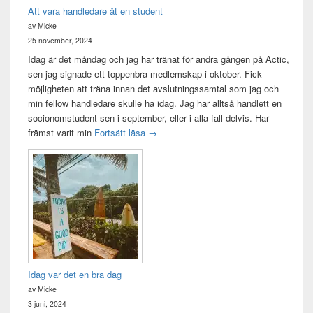
Att vara handledare åt en student
av Micke
25 november, 2024
Idag är det måndag och jag har tränat för andra gången på Actic,
sen jag signade ett toppenbra medlemskap i oktober. Fick
möjligheten att träna innan det avslutningssamtal som jag och
min fellow handledare skulle ha idag. Jag har alltså handlett en
socionomstudent sen i september, eller i alla fall delvis. Har
Att vara handledare åt en student
främst varit min
Fortsätt läsa
→
Idag var det en bra dag
av Micke
3 juni, 2024