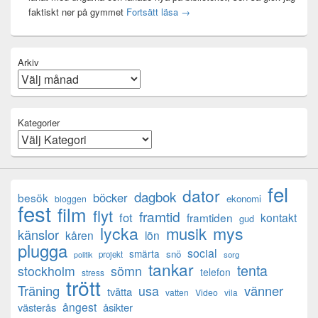
Mental anteckning
faktiskt ner på gymmet
Fortsätt läsa
→
Arkiv
Kategorier
fel
dator
dagbok
böcker
besök
ekonomi
bloggen
fest
film
flyt
framtid
fot
framtiden
kontakt
gud
lycka
mys
musik
känslor
kåren
lön
plugga
social
smärta
snö
projekt
sorg
politik
tankar
tenta
sömn
stockholm
telefon
stress
trött
Träning
usa
vänner
tvätta
vatten
Video
vila
ångest
västerås
åsikter