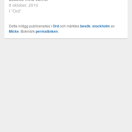
Oskar och Helena på
8 oktober, 2010
Öfvre och sov där, fick
I ”Ord”
lektion i fotografering och
sådant. Mycket trevligt.
Detta inlägg publicerades i
Ord
och märktes
besök
,
stockholm
av
Sedan åkte jag till
Micke
. Bokmärk
permalänken
.
Södertälje och
spenderade några dagar
där och träffade systrar…