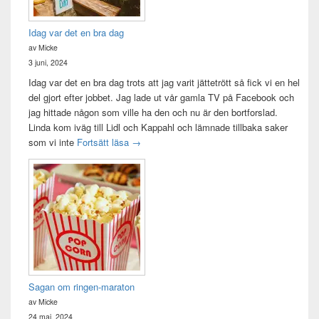
Idag var det en bra dag
av Micke
3 juni, 2024
Idag var det en bra dag trots att jag varit jättetrött så fick vi en hel
del gjort efter jobbet. Jag lade ut vår gamla TV på Facebook och
jag hittade någon som ville ha den och nu är den bortforslad.
Linda kom iväg till Lidl och Kappahl och lämnade tillbaka saker
Idag var det en bra dag
som vi inte
Fortsätt läsa
→
Sagan om ringen-maraton
av Micke
24 maj, 2024