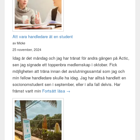
Att vara handledare åt en student
av Micke
25 november, 2024
Idag är det måndag och jag har tränat för andra gången på Actic,
sen jag signade ett toppenbra medlemskap i oktober. Fick
möjligheten att träna innan det avslutningssamtal som jag och
min fellow handledare skulle ha idag. Jag har alltså handlett en
socionomstudent sen i september, eller i alla fall delvis. Har
Att vara handledare åt en student
främst varit min
Fortsätt läsa
→