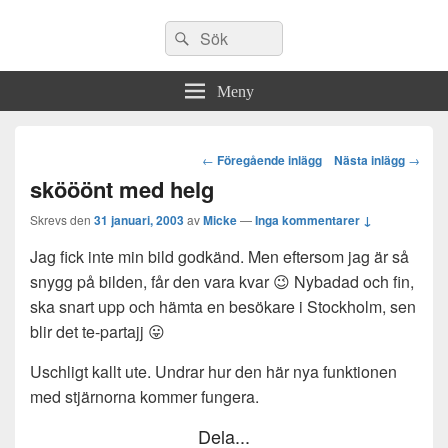
Sök
Sök
efter:
Meny
Post
←
Föregående inlägg
Nästa inlägg
→
navigation
skööönt med helg
Skrevs den
31 januari, 2003
av
Micke
—
Inga kommentarer ↓
Jag fick inte min bild godkänd. Men eftersom jag är så
snygg på bilden, får den vara kvar 😉 Nybadad och fin,
ska snart upp och hämta en besökare i Stockholm, sen
blir det te-partajj 😛
Uschligt kallt ute. Undrar hur den här nya funktionen
med stjärnorna kommer fungera.
Dela...