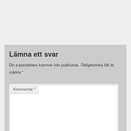
Lämna ett svar
Din e-postadress kommer inte publiceras.
Obligatoriska fält är
märkta
*
Kommentar
*