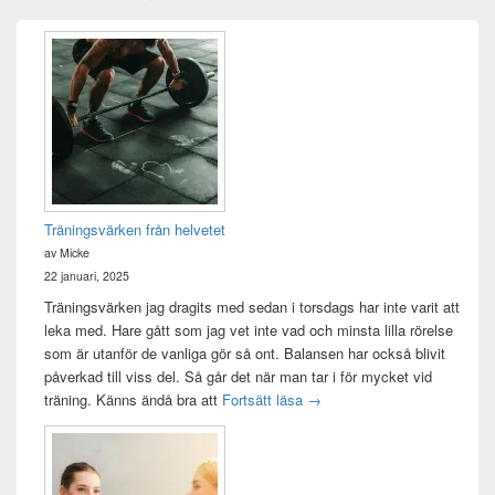
Primära
sidofältet
Widget
område
Träningsvärken från helvetet
av Micke
22 januari, 2025
Träningsvärken jag dragits med sedan i torsdags har inte varit att
leka med. Hare gått som jag vet inte vad och minsta lilla rörelse
som är utanför de vanliga gör så ont. Balansen har också blivit
påverkad till viss del. Så går det när man tar i för mycket vid
Träningsvärken från helvetet
träning. Känns ändå bra att
Fortsätt läsa
→