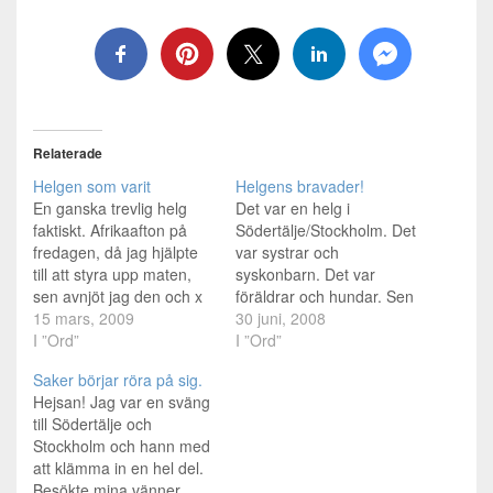
Relaterade
Helgen som varit
Helgens bravader!
En ganska trevlig helg
Det var en helg i
faktiskt. Afrikaafton på
Södertälje/Stockholm. Det
fredagen, då jag hjälpte
var systrar och
till att styra upp maten,
syskonbarn. Det var
sen avnjöt jag den och x
föräldrar och hundar. Sen
antal enheter tillsammans
15 mars, 2009
var det ju jag med. Kom
30 juni, 2008
med kortspel och skratt.
I ”Ord”
iväg till Södertälje efter att
I ”Ord”
Bra kväll till slut. Tog mig
ha missat att hänga med
Saker börjar röra på sig.
till Stockholm igår för att
på en springtur. Var
Hejsan! Jag var en sväng
gå på fest hos Lena.
framme runt 14, sen så
till Södertälje och
Köpte en skitsnygg kavaj
cyklade jag ner på stada
Stockholm och hann med
och…
med mor min…
att klämma in en hel del.
Besökte mina vänner