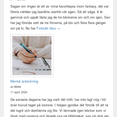
Sagan om ringen är ett av mina favoritepos inom fantasy, det var
första världen jag besökte utanför vår egen. Så att säga. 8 år
gammal och uppåt läste jag de tre böckerna om och om igen. Sen
har jag förstås sett de tre filmerna, på bio och flera flera gånger
Sagan om ringen-maraton
om på tv. Nu har
Fortsätt läsa
→
Mental anteckning
av Micke
11 april, 2024
De senaste dagarna har jag varit rätt trött, har inte lagt mig i tid
över huvud taget på sistone. I helgen gjordes det försök till att ta
det lugnt och återhämta sig lite. Vi lämnade igen böcker som vi
lånat med ungarna och lånade nya på biblioteket, sen så gick jag