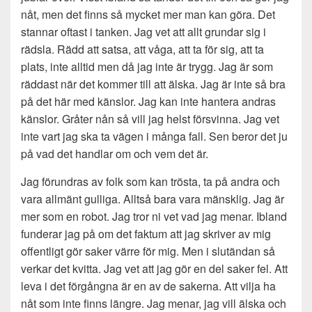
nåt, men det finns så mycket mer man kan göra. Det
stannar oftast i tanken. Jag vet att allt grundar sig i
rädsla. Rädd att satsa, att våga, att ta för sig, att ta
plats, inte alltid men då jag inte är trygg. Jag är som
räddast när det kommer till att älska. Jag är inte så bra
på det här med känslor. Jag kan inte hantera andras
känslor. Gråter nån så vill jag helst försvinna. Jag vet
inte vart jag ska ta vägen i många fall. Sen beror det ju
på vad det handlar om och vem det är.
Jag förundras av folk som kan trösta, ta på andra och
vara allmänt gulliga. Alltså bara vara mänsklig. Jag är
mer som en robot. Jag tror ni vet vad jag menar. Ibland
funderar jag på om det faktum att jag skriver av mig
offentligt gör saker värre för mig. Men i slutändan så
verkar det kvitta. Jag vet att jag gör en del saker fel. Att
leva i det förgångna är en av de sakerna. Att vilja ha
nåt som inte finns längre. Jag menar, jag vill älska och