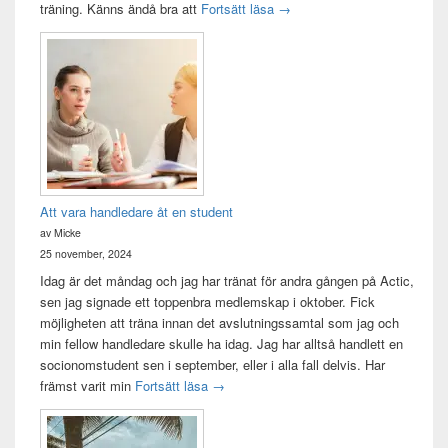
Träningsvärken från helvetet
träning. Känns ändå bra att
Fortsätt läsa
→
Att vara handledare åt en student
av Micke
25 november, 2024
Idag är det måndag och jag har tränat för andra gången på Actic,
sen jag signade ett toppenbra medlemskap i oktober. Fick
möjligheten att träna innan det avslutningssamtal som jag och
min fellow handledare skulle ha idag. Jag har alltså handlett en
socionomstudent sen i september, eller i alla fall delvis. Har
Att vara handledare åt en student
främst varit min
Fortsätt läsa
→