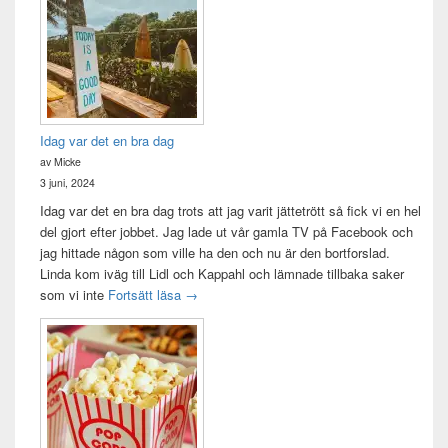
Idag var det en bra dag
av Micke
3 juni, 2024
Idag var det en bra dag trots att jag varit jättetrött så fick vi en hel
del gjort efter jobbet. Jag lade ut vår gamla TV på Facebook och
jag hittade någon som ville ha den och nu är den bortforslad.
Linda kom iväg till Lidl och Kappahl och lämnade tillbaka saker
Idag var det en bra dag
som vi inte
Fortsätt läsa
→