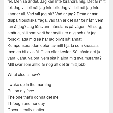
fel. Men så är det. Jag kan inte förändra mig. Det är mitt
fel. Jag vill bli nåt jag inte blir. Jag vill bli nåt jag inte
känner till. Vad vill jag bli? Vad är jag? Detta är min
djupa filosofiska fråga, vad fan är det här för nåt? Vem
fan är jag? Jag försvann nånstans på vägen. All sorg,
smärta, skit som varit har brytit ner mig och när jag
försökt laga mig så har jag blivit nåt annat.
Kompenserat den delen av mitt hjärta som krossats
med en bit av stål. Titan eller kevlar. Så måste det ju
vara. Jaha, va bra, vem ska hjälpa mig riva murarna?
Mitt svar som alltid är nog att det är mitt jobb.
What else is new?
I wake up in the morning
Put on my face
The one that’s gonna get me
Through another day
Doesn’t really matter