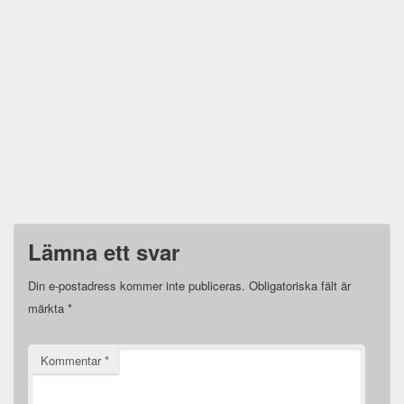
Lämna ett svar
Din e-postadress kommer inte publiceras.
Obligatoriska fält är
märkta
*
Kommentar
*