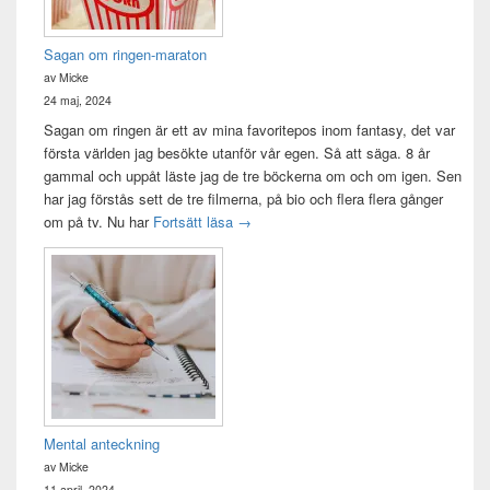
Sagan om ringen-maraton
av Micke
24 maj, 2024
Sagan om ringen är ett av mina favoritepos inom fantasy, det var
första världen jag besökte utanför vår egen. Så att säga. 8 år
gammal och uppåt läste jag de tre böckerna om och om igen. Sen
har jag förstås sett de tre filmerna, på bio och flera flera gånger
Sagan om ringen-maraton
om på tv. Nu har
Fortsätt läsa
→
Mental anteckning
av Micke
11 april, 2024