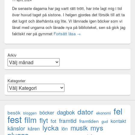
De senaste dagarna har jag varit rätt trött, har inte lagt mig i tid
över huvud taget på sistone. I helgen gjordes det försök till att ta
det lugnt och återhämta sig lite. Vi lämnade igen böcker som vi
lånat med ungarna och lånade nya på biblioteket, sen så gick jag
Mental anteckning
faktiskt ner på gymmet
Fortsätt läsa
→
Arkiv
Kategorier
fel
dator
dagbok
böcker
besök
ekonomi
bloggen
fest
film
flyt
framtid
fot
framtiden
kontakt
gud
lycka
mys
musik
känslor
kåren
lön
plugga