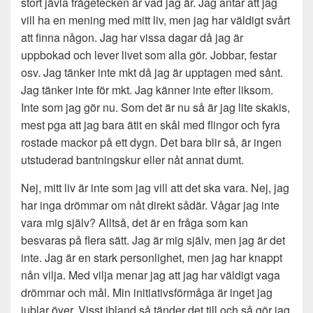
stort jävla frågetecken är vad jag är. Jag antar att jag
vill ha en mening med mitt liv, men jag har väldigt svårt
att finna någon. Jag har vissa dagar då jag är
uppbokad och lever livet som alla gör. Jobbar, festar
osv. Jag tänker inte mkt då jag är upptagen med sånt.
Jag tänker inte för mkt. Jag känner inte efter liksom.
Inte som jag gör nu. Som det är nu så är jag lite skakis,
mest pga att jag bara ätit en skål med flingor och fyra
rostade mackor på ett dygn. Det bara blir så, är ingen
utstuderad bantningskur eller nåt annat dumt.
Nej, mitt liv är inte som jag vill att det ska vara. Nej, jag
har inga drömmar om nåt direkt sådär. Vågar jag inte
vara mig själv? Alltså, det är en fråga som kan
besvaras på flera sätt. Jag är mig själv, men jag är det
inte. Jag är en stark personlighet, men jag har knappt
nån vilja. Med vilja menar jag att jag har väldigt vaga
drömmar och mål. Min initiativsförmåga är inget jag
jublar över. Visst ibland så tänder det till och så gör jag