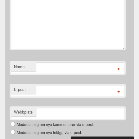
Namn
*
E-post
*
Webbplats
Meddela mig om nya kommentarer via e-post.
Meddela mig om nya inlägg via e-post.