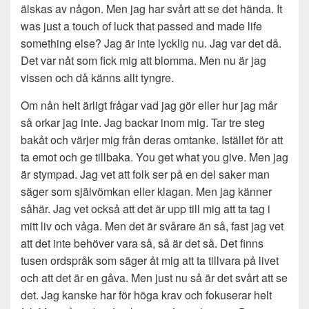
älskas av någon. Men jag har svårt att se det hända. It
was just a touch of luck that passed and made life
something else? Jag är inte lycklig nu. Jag var det då.
Det var nåt som fick mig att blomma. Men nu är jag
vissen och då känns allt tyngre.
Om nån helt ärligt frågar vad jag gör eller hur jag mår
så orkar jag inte. Jag backar inom mig. Tar tre steg
bakåt och värjer mig från deras omtanke. Istället för att
ta emot och ge tillbaka. You get what you give. Men jag
är stympad. Jag vet att folk ser på en del saker man
säger som självömkan eller klagan. Men jag känner
såhär. Jag vet också att det är upp till mig att ta tag i
mitt liv och våga. Men det är svårare än så, fast jag vet
att det inte behöver vara så, så är det så. Det finns
tusen ordspråk som säger åt mig att ta tillvara på livet
och att det är en gåva. Men just nu så är det svårt att se
det. Jag kanske har för höga krav och fokuserar helt