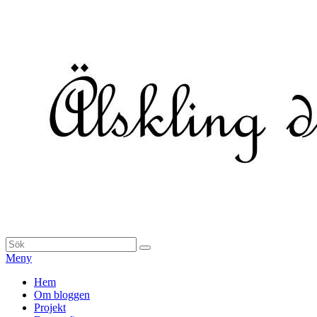
Hoppa
till
innehåll
Sök
Sök
efter:
Meny
Primär
Hem
Om bloggen
meny
Projekt