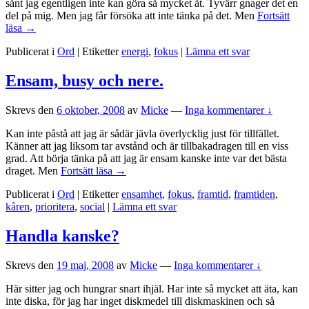
sånt jag egentligen inte kan göra så mycket åt. Tyvärr gnager det en
del på mig. Men jag får försöka att inte tänka på det. Men
Fortsätt
Blööö!
läsa
→
Publicerat i
Ord
|
Etiketter
energi
,
fokus
|
Lämna ett svar
Ensam, busy och nere.
Skrevs den
6 oktober, 2008
av
Micke
—
Inga kommentarer ↓
Kan inte påstå att jag är sådär jävla överlycklig just för tillfället.
Känner att jag liksom tar avstånd och är tillbakadragen till en viss
grad. Att börja tänka på att jag är ensam kanske inte var det bästa
Ensam,
draget. Men
Fortsätt läsa
→
busy
Publicerat i
Ord
|
Etiketter
ensamhet
,
fokus
,
framtid
,
framtiden
,
och
kåren
,
prioritera
,
social
|
Lämna ett svar
nere.
Handla kanske?
Skrevs den
19 maj, 2008
av
Micke
—
Inga kommentarer ↓
Här sitter jag och hungrar snart ihjäl. Har inte så mycket att äta, kan
inte diska, för jag har inget diskmedel till diskmaskinen och så