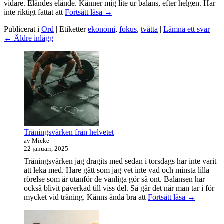
vidare. Eländes elände. Känner mig lite ur balans, efter helgen. Har
Handla
inte riktigt fattat att
Fortsätt läsa
→
kanske?
Publicerat i
Ord
|
Etiketter
ekonomi
,
fokus
,
tvätta
|
Lämna ett svar
Inläggsnavigering
←
Äldre inlägg
Primära
sidofältet
Widget
område
Träningsvärken från helvetet
av Micke
22 januari, 2025
Träningsvärken jag dragits med sedan i torsdags har inte varit
att leka med. Hare gått som jag vet inte vad och minsta lilla
rörelse som är utanför de vanliga gör så ont. Balansen har
också blivit påverkad till viss del. Så går det när man tar i för
Träningsvä
mycket vid träning. Känns ändå bra att
Fortsätt läsa
→
från
helvetet