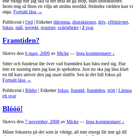
inte riktigt hur jag ska få det hela att gå ihop, utan distraktioner.
Inom mig så finns en vilja att uträtta stordåd, förändra världen kan vi
Distraktioner
säga.
Fortsätt läsa
→
och
Publicerat i
Ord
|
Etiketter
dilemma
,
distraktioner
,
driv
,
effektivitet
,
effektivitet
fokus
,
mål
,
projekt
,
resurser
,
svårigheter
|
2
svar
Framtiden?
Skrevs den
6 mars, 2009
av
Micke
—
Inga kommentarer ↓
Sitter och funderar lite över vad framtiden kan bära med sig. Har
inte en susning men jag kan ju spekulera. Just nu ska jag läsa klart
en till kurs utöver den jag snart slutför. Sen är det full fokus på
Framtiden?
Fortsätt läsa
→
Publicerat i
Bilder
|
Etiketter
fokus
,
framtid
,
framtiden
,
trött
|
Lämna
ett svar
Blööö!
Skrevs den
7 november, 2008
av
Micke
—
Inga kommentarer ↓
Måste fokusera på det som är viktigt, all min energi får inte gå till