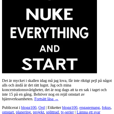
Det är mycket i skallen idag må jag lova, får inte riktigt pejl på något
alls och ändå är det rätt lugnt. Jag och mina
koncentrationssvårigheter, det är nog dags att ta en sak i taget och
inte 15 på en gång. Behöver nog en rejäl omstart av
Mental
hjärnverksamheten.
Fortsätt läsa
→
omstart
Publicerat i
blogg100
,
Ord
|
Etiketter
blogg100
,
engagemang
,
fokus
,
omstart
,
planering
,
projekt
,
splittrad
,
tv-serier
|
Lämna ett svar