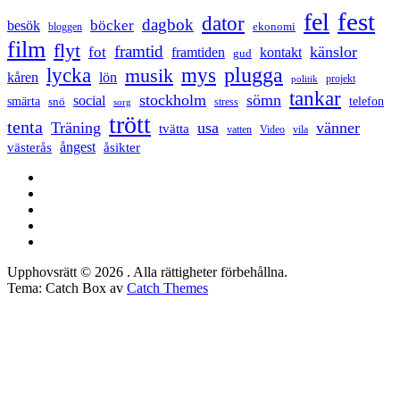
fest
fel
dator
dagbok
böcker
besök
ekonomi
bloggen
film
flyt
framtid
känslor
fot
framtiden
kontakt
gud
lycka
mys
plugga
musik
kåren
lön
projekt
politik
tankar
stockholm
sömn
social
smärta
snö
telefon
stress
sorg
trött
tenta
Träning
usa
vänner
tvätta
vatten
Video
vila
ångest
västerås
åsikter
Facebook
Twitter
LinkedIn
Tumblr
Instagram
Upphovsrätt © 2026
. Alla rättigheter förbehållna.
Tema: Catch Box av
Catch Themes
Rulla
upp