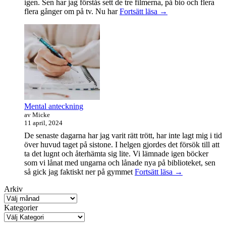
igen. Sen har jag förstås sett de tre filmerna, på bio och flera
Sagan
flera gånger om på tv. Nu har
Fortsätt läsa
→
om
ringen-
maraton
Mental anteckning
av Micke
11 april, 2024
De senaste dagarna har jag varit rätt trött, har inte lagt mig i tid
över huvud taget på sistone. I helgen gjordes det försök till att
ta det lugnt och återhämta sig lite. Vi lämnade igen böcker
som vi lånat med ungarna och lånade nya på biblioteket, sen
Mental
så gick jag faktiskt ner på gymmet
Fortsätt läsa
→
anteckning
Arkiv
Kategorier