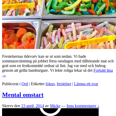
Frestelsernas tidevarv kan se ut som nedan. Vi hade
sommaravslutning på jobbet förra onsdagen med tillhörande mat och
gott som en festkommitté ordnat så fint. Jag var med och bidrog
Fr
genom att grilla hamburgare. Vi lekte roliga lekar så det
Fortsätt läsa
ti
→
är
Publicerat i
Ord
|
Etiketter
fokus
,
frestelser
|
Lämna ett svar
n
h
Mental omstart
Skrevs den
23 april, 2014
av
Micke
—
Inga kommentarer ↓