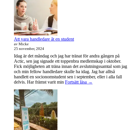
Att vara handledare åt en student
av Micke
25 november, 2024
Idag är det måndag och jag har tränat för andra gången på
Actic, sen jag signade ett toppenbra medlemskap i oktober.
Fick möjligheten att träna innan det avslutningssamtal som jag
och min fellow handledare skulle ha idag. Jag har alltså
handlett en socionomstudent sen i september, eller i alla fall
Att
delvis. Har främst varit min
Fortsätt läsa
→
vara
handledare
åt
en
student