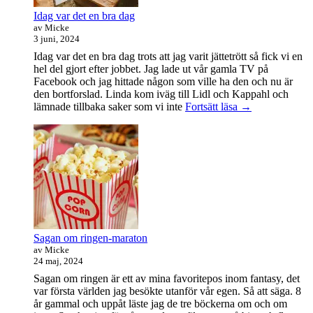
Idag var det en bra dag
av Micke
3 juni, 2024
Idag var det en bra dag trots att jag varit jättetrött så fick vi en
hel del gjort efter jobbet. Jag lade ut vår gamla TV på
Facebook och jag hittade någon som ville ha den och nu är
den bortforslad. Linda kom iväg till Lidl och Kappahl och
Idag
lämnade tillbaka saker som vi inte
Fortsätt läsa
→
var
det
en
bra
dag
Sagan om ringen-maraton
av Micke
24 maj, 2024
Sagan om ringen är ett av mina favoritepos inom fantasy, det
var första världen jag besökte utanför vår egen. Så att säga. 8
år gammal och uppåt läste jag de tre böckerna om och om