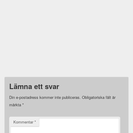
Lämna ett svar
Din e-postadress kommer inte publiceras.
Obligatoriska fält är
märkta
*
Kommentar
*