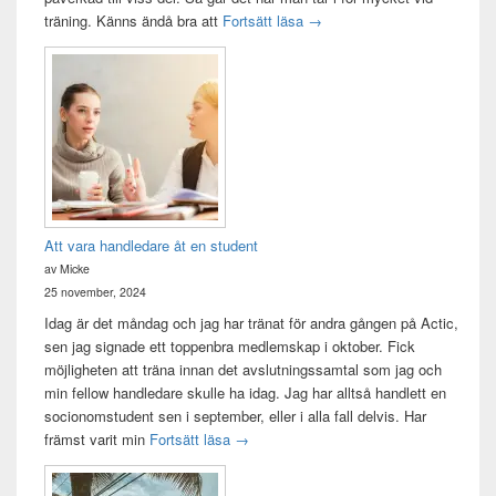
Träningsvärken från helvetet
träning. Känns ändå bra att
Fortsätt läsa
→
Att vara handledare åt en student
av Micke
25 november, 2024
Idag är det måndag och jag har tränat för andra gången på Actic,
sen jag signade ett toppenbra medlemskap i oktober. Fick
möjligheten att träna innan det avslutningssamtal som jag och
min fellow handledare skulle ha idag. Jag har alltså handlett en
socionomstudent sen i september, eller i alla fall delvis. Har
Att vara handledare åt en student
främst varit min
Fortsätt läsa
→