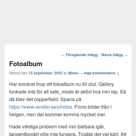
Post
←
Föregående inlägg
Nästa inlägg
→
navigation
Fotoalbum
Skrevs den
15 september, 2005
av
Micke
—
Inga kommentarer ↓
Har snickrat ihop ett fotoalbum nu till slut. Gallery
funkade inte för att safe_mode är aktivt hos min isp. Så
då blev det copperfield. Spana på
https://www.randler.se/photos
. Finns bilder från i
helgen, men det kommer komma mycket mer.
Hade väldiga problem med min bärbara igår,
tangentbordet ville inte fungera. Trodde det var kört. Att