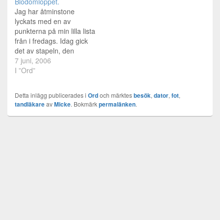
Blodomloppet.
Jag har åtminstone
lyckats med en av
punkterna på min lilla lista
från i fredags. Idag gick
det av stapeln, den
fjortonde upplagan av
7 juni, 2006
Blodomloppet. Vi tyckte vi
I ”Ord”
var ute i god tid som åkte
runt 17-tiden från
Detta inlägg publicerades i
Ord
och märktes
besök
,
dator
,
fot
,
Södertälje sjukhus. var
tandläkare
av
Micke
. Bokmärk
permalänken
.
väl en del köer på vägen
in till Stockholm,…