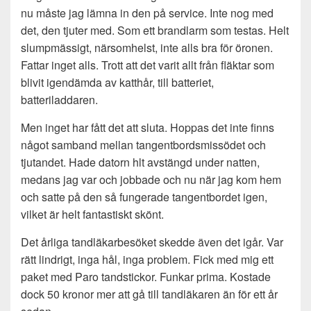
nu måste jag lämna in den på service. Inte nog med
det, den tjuter med. Som ett brandlarm som testas. Helt
slumpmässigt, närsomhelst, inte alls bra för öronen.
Fattar inget alls. Trott att det varit allt från fläktar som
blivit igendämda av katthår, till batteriet,
batteriladdaren.
Men inget har fått det att sluta. Hoppas det inte finns
något samband mellan tangentbordsmissödet och
tjutandet. Hade datorn hlt avstängd under natten,
medans jag var och jobbade och nu när jag kom hem
och satte på den så fungerade tangentbordet igen,
vilket är helt fantastiskt skönt.
Det årliga tandläkarbesöket skedde även det igår. Var
rätt lindrigt, inga hål, inga problem. Fick med mig ett
paket med Paro tandstickor. Funkar prima. Kostade
dock 50 kronor mer att gå till tandläkaren än för ett år