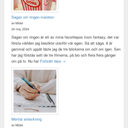
Sagan om ringen-maraton
av Micke
24 maj, 2024
Sagan om ringen är ett av mina favoritepos inom fantasy, det var
första världen jag besökte utanför vår egen. Så att säga. 8 år
gammal och uppåt läste jag de tre böckerna om och om igen. Sen
har jag förstås sett de tre filmerna, på bio och flera flera gånger
Sagan om ringen-maraton
om på tv. Nu har
Fortsätt läsa
→
Mental anteckning
av Micke