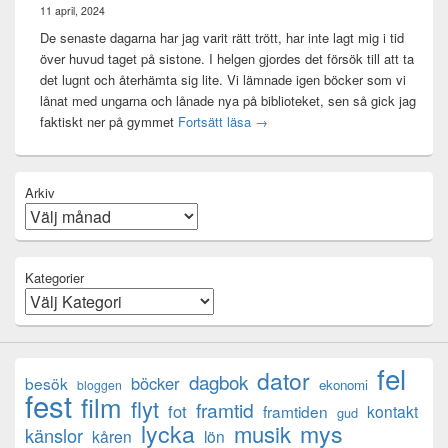
11 april, 2024
De senaste dagarna har jag varit rätt trött, har inte lagt mig i tid
över huvud taget på sistone. I helgen gjordes det försök till att ta
det lugnt och återhämta sig lite. Vi lämnade igen böcker som vi
lånat med ungarna och lånade nya på biblioteket, sen så gick jag
Mental anteckning
faktiskt ner på gymmet
Fortsätt läsa
→
Arkiv
Kategorier
fel
dator
dagbok
böcker
besök
ekonomi
bloggen
fest
film
flyt
framtid
fot
framtiden
kontakt
gud
lycka
mys
musik
känslor
kåren
lön