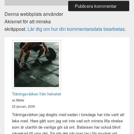
Denna webbplats använder
Akismet för att minska
skräppost.
Lär dig om hur din kommentarsdata bearbetas
.
Primära
sidofältet
Widget
område
Träningsvärken från helvetet
av Micke
22 januari, 2025
Träningsvärken jag dragits med sedan i torsdags har inte varit att
leka med. Hare gått som jag vet inte vad och minsta lilla rörelse
som är utanför de vanliga gör så ont. Balansen har också blivit
påverkad till viss del. Så går det när man tar i för mycket vid