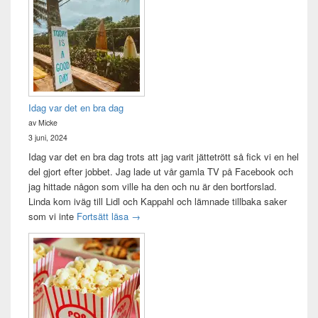
Idag var det en bra dag
av Micke
3 juni, 2024
Idag var det en bra dag trots att jag varit jättetrött så fick vi en hel
del gjort efter jobbet. Jag lade ut vår gamla TV på Facebook och
jag hittade någon som ville ha den och nu är den bortforslad.
Linda kom iväg till Lidl och Kappahl och lämnade tillbaka saker
Idag var det en bra dag
som vi inte
Fortsätt läsa
→