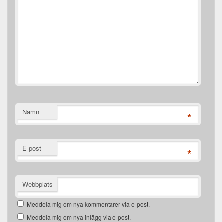
Namn
*
E-post
*
Webbplats
Meddela mig om nya kommentarer via e-post.
Meddela mig om nya inlägg via e-post.