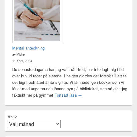
Mental anteckning
av Micke
11 april, 2024
De senaste dagarna har jag varit rätt trött, har inte lagt mig i tid
över huvud taget på sistone. I helgen gjordes det försök till att ta
det lugnt och återhämta sig lite. Vi lämnade igen böcker som vi
lånat med ungarna och lånade nya på biblioteket, sen så gick jag
Mental anteckning
faktiskt ner på gymmet
Fortsätt läsa
→
Arkiv