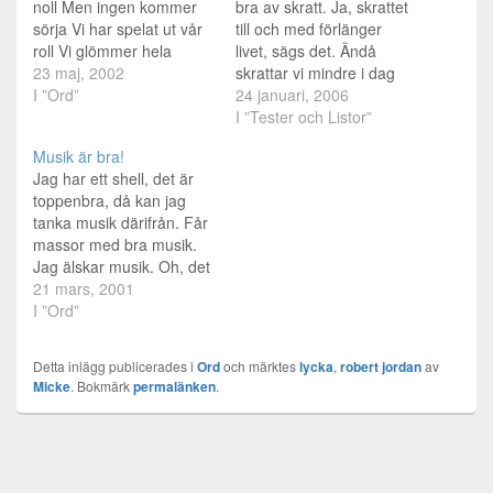
noll Men ingen kommer
bra av skratt. Ja, skrattet
sörja Vi har spelat ut vår
till och med förlänger
roll Vi glömmer hela
livet, sägs det. Ändå
skiten Det betyder
23 maj, 2002
skrattar vi mindre i dag
ingenting Vi skulle kommit
I ”Ord”
än för 20 år sedan. Det
24 januari, 2006
längre Men räckte inte till
roliga är att du själv kan
I ”Tester och Listor”
Vi blev som dom andra ...
styra mängden skratt i ditt
Musik är bra!
I wake from the sound. Of
liv. Här är de bästa
Jag har ett shell, det är
a far away…
metoderna. VAR MER
toppenbra, då kan jag
SOCIAL. Det är…
tanka musik därifrån. Får
massor med bra musik.
Jag älskar musik. Oh, det
är livets mening nästan
21 mars, 2001
;)Solid Base - Push it.
I ”Ord”
Kanske inte så
bra...hehe, cover på
Detta inlägg publicerades i
Ord
och märktes
lycka
,
robert jordan
av
Salt’n’Pepas låt.Jaha, vad
Micke
. Bokmärk
permalänken
.
mer kan jag
säga...dödstraff, för eller
mot? Jag är…