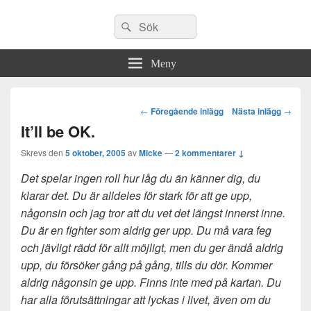
Sök
Sök
efter:
Meny
Post
←
Föregående inlägg
Nästa inlägg
→
navigation
It’ll be OK.
Skrevs den
5 oktober, 2005
av
Micke
—
2 kommentarer ↓
Det spelar ingen roll hur låg du än känner dig, du
klarar det. Du är alldeles för stark för att ge upp,
någonsin och jag tror att du vet det längst innerst inne.
Du är en fighter som aldrig ger upp. Du må vara feg
och jävligt rädd för allt möjligt, men du ger ändå aldrig
upp, du försöker gång på gång, tills du dör. Kommer
aldrig någonsin ge upp. Finns inte med på kartan. Du
har alla förutsättningar att lyckas i livet, även om du