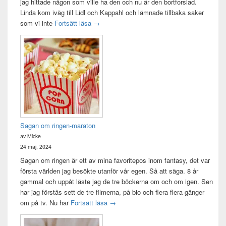
jag hittade någon som ville ha den och nu är den bortforslad.
Linda kom iväg till Lidl och Kappahl och lämnade tillbaka saker
Idag var det en bra dag
som vi inte
Fortsätt läsa
→
Sagan om ringen-maraton
av Micke
24 maj, 2024
Sagan om ringen är ett av mina favoritepos inom fantasy, det var
första världen jag besökte utanför vår egen. Så att säga. 8 år
gammal och uppåt läste jag de tre böckerna om och om igen. Sen
har jag förstås sett de tre filmerna, på bio och flera flera gånger
Sagan om ringen-maraton
om på tv. Nu har
Fortsätt läsa
→