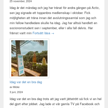
25 november, 2024
Idag är det måndag och jag har tränat för andra gången på Actic,
sen jag signade ett toppenbra medlemskap i oktober. Fick
möjligheten att träna innan det avslutningssamtal som jag och
min fellow handledare skulle ha idag. Jag har alltså handlett en
socionomstudent sen i september, eller i alla fall delvis. Har
Att vara handledare åt en student
främst varit min
Fortsätt läsa
→
Idag var det en bra dag
av Micke
3 juni, 2024
Idag var det en bra dag trots att jag varit jättetrött så fick vi en hel
del gjort efter jobbet. Jag lade ut vår gamla TV på Facebook och