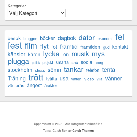
Kategorier
fel
dator
dagbok
böcker
besök
ekonomi
bloggen
fest
film
flyt
framtid
fot
framtiden
kontakt
gud
lycka
mys
musik
känslor
kåren
lön
plugga
social
smärta
snö
projekt
sorg
politik
tankar
tenta
sömn
stockholm
telefon
stress
trött
Träning
usa
vänner
tvätta
vatten
Video
vila
ångest
västerås
åsikter
Upphovsrätt © 2026
. Alla rättigheter förbehållna.
Tema: Catch Box av
Catch Themes