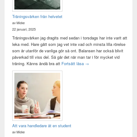
Träningsvärken från helvetet
av Micke
22 januari, 2025
Träningsvärken jag dragits med sedan i torsdags har inte varit att
leka med. Hare gått som jag vet inte vad och minsta lilla rörelse
som är utanför de vanliga gör så ont. Balansen har också blivit
påverkad till viss del. Så går det när man tar i för mycket vid
Träningsvärken från helvetet
träning. Känns ändå bra att
Fortsätt läsa
→
Att vara handledare åt en student
av Micke