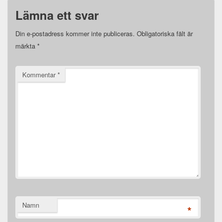
Lämna ett svar
Din e-postadress kommer inte publiceras.
Obligatoriska fält är
märkta
*
Kommentar
*
Namn
*