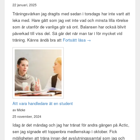
22 januari, 2025
Träningsvärken jag dragits med sedan i torsdags har inte varit att
leka med. Hare gått som jag vet inte vad och minsta lilla rörelse
som är utanför de vanliga gör så ont. Balansen har också blivit
påverkad till viss del. Så går det när man tar i för mycket vid
Träningsvärken från helvetet
träning. Känns ändå bra att
Fortsätt läsa
→
Att vara handledare åt en student
av Micke
25 november, 2024
Idag är det måndag och jag har tränat för andra gången på Actic,
sen jag signade ett toppenbra medlemskap i oktober. Fick
möjligheten att träna innan det avslutningssamtal som jag och