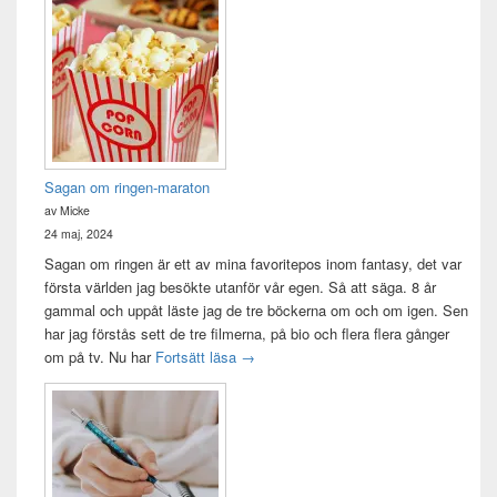
Sagan om ringen-maraton
av Micke
24 maj, 2024
Sagan om ringen är ett av mina favoritepos inom fantasy, det var
första världen jag besökte utanför vår egen. Så att säga. 8 år
gammal och uppåt läste jag de tre böckerna om och om igen. Sen
har jag förstås sett de tre filmerna, på bio och flera flera gånger
Sagan om ringen-maraton
om på tv. Nu har
Fortsätt läsa
→