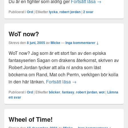
It’ll be OK.
Du är en fighter som aldrig ger
Fortsätt läsa
→
Publicerat i
Ord
|
Etiketter
lycka
,
robert jordan
|
2
svar
WoT now?
Skrevs den
8 juni, 2005
av
Micke
—
Inga kommentarer ↓
WoT now? Jag som är ett stort fan av den episka
fantasyserien Sagan om drakens återkomst, skriven av
Robert Jordan tycker att alla ni andra som läst
böckerna om Rand, Mat och Perrin, verkligen bör kolla
WoT now?
in den här länken.
Fortsätt läsa
→
Publicerat i
Ord
|
Etiketter
böcker
,
fantasy
,
robert jordan
,
wot
|
Lämna
ett svar
Wheel of Time!
Skrevs den
av
—