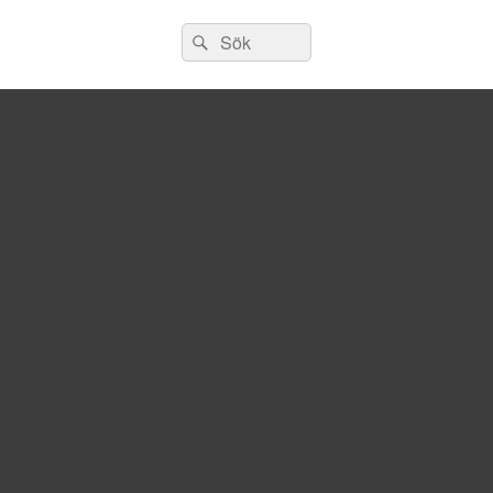
Sök
Sök
efter: