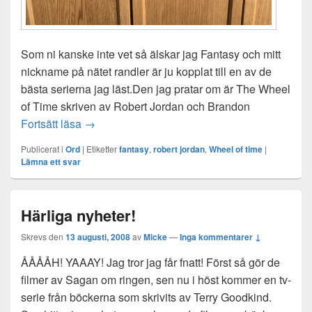
Som ni kanske inte vet så älskar jag Fantasy och mitt
nickname på nätet randler är ju kopplat till en av de
bästa serierna jag läst.Den jag pratar om är The Wheel
of Time skriven av Robert Jordan och Brandon
Wheel of Time
Fortsätt läsa
→
Publicerat i
Ord
|
Etiketter
fantasy
,
robert jordan
,
Wheel of time
|
Lämna ett svar
Härliga nyheter!
Skrevs den
13 augusti, 2008
av
Micke
—
Inga kommentarer ↓
ÅÅÅÅH! YAAAY! Jag tror jag får fnatt! Först så gör de
filmer av Sagan om ringen, sen nu i höst kommer en tv-
serie från böckerna som skrivits av Terry Goodkind.