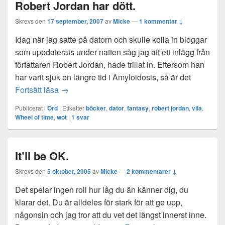
Robert Jordan har dött.
Skrevs den
17 september, 2007
av
Micke
—
1 kommentar ↓
Idag när jag satte på datorn och skulle kolla in bloggar
som uppdaterats under natten såg jag att ett inlägg från
författaren Robert Jordan, hade trillat in. Eftersom han
har varit sjuk en längre tid i Amyloidosis, så är det
Robert Jordan har dött.
Fortsätt läsa
→
Publicerat i
Ord
|
Etiketter
böcker
,
dator
,
fantasy
,
robert jordan
,
vila
,
Wheel of time
,
wot
|
1
svar
It’ll be OK.
Skrevs den
5 oktober, 2005
av
Micke
—
2 kommentarer ↓
Det spelar ingen roll hur låg du än känner dig, du
klarar det. Du är alldeles för stark för att ge upp,
någonsin och jag tror att du vet det längst innerst inne.