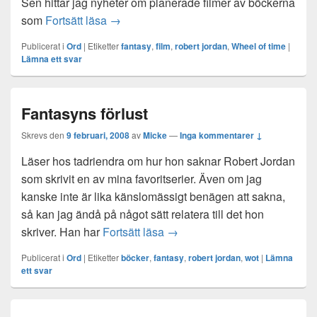
Sen hittar jag nyheter om planerade filmer av böckerna
Härliga nyheter!
som
Fortsätt läsa
→
Publicerat i
Ord
|
Etiketter
fantasy
,
film
,
robert jordan
,
Wheel of time
|
Lämna ett svar
Fantasyns förlust
Skrevs den
9 februari, 2008
av
Micke
—
Inga kommentarer ↓
Läser hos tadriendra om hur hon saknar Robert Jordan
som skrivit en av mina favoritserier. Även om jag
kanske inte är lika känslomässigt benägen att sakna,
så kan jag ändå på något sätt relatera till det hon
Fantasyns förlust
skriver. Han har
Fortsätt läsa
→
Publicerat i
Ord
|
Etiketter
böcker
,
fantasy
,
robert jordan
,
wot
|
Lämna
ett svar