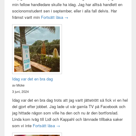
min fellow handledare skulle ha idag. Jag har alltså handlett en
socionomstudent sen i september, eller i alla fall delvis. Har
Att vara handledare åt en student
främst varit min
Fortsätt läsa
→
Idag var det en bra dag
av Micke
3 juni, 2024
Idag var det en bra dag trots att jag varit jättetrött så fick vi en hel
del gjort efter jobbet. Jag lade ut vår gamla TV på Facebook och
jag hittade någon som ville ha den och nu är den bortforslad.
Linda kom iväg till Lidl och Kappahl och lämnade tillbaka saker
Idag var det en bra dag
som vi inte
Fortsätt läsa
→