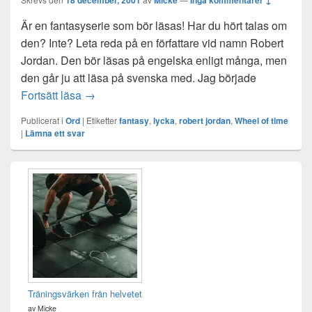
18 december, 2001
Micke
Inga kommentarer ↓
Är en fantasyserie som bör läsas! Har du hört talas om
den? Inte? Leta reda på en författare vid namn Robert
Jordan. Den bör läsas på engelska enligt många, men
den går ju att läsa på svenska med. Jag började
Wheel of Time!
Fortsätt läsa
→
Publicerat i
Ord
|
Etiketter
fantasy
,
lycka
,
robert jordan
,
Wheel of time
|
Lämna ett svar
Primära
sidofältet
Widget
område
Träningsvärken från helvetet
av Micke