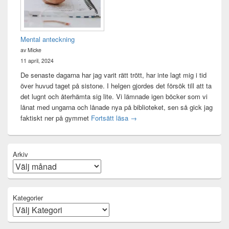
Mental anteckning
av Micke
11 april, 2024
De senaste dagarna har jag varit rätt trött, har inte lagt mig i tid
över huvud taget på sistone. I helgen gjordes det försök till att ta
det lugnt och återhämta sig lite. Vi lämnade igen böcker som vi
lånat med ungarna och lånade nya på biblioteket, sen så gick jag
Mental anteckning
faktiskt ner på gymmet
Fortsätt läsa
→
Arkiv
Kategorier