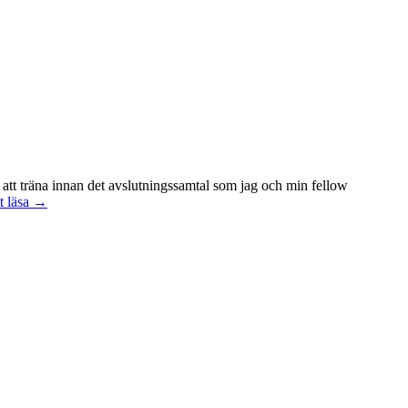
 att träna innan det avslutningssamtal som jag och min fellow
Att
t läsa
→
vara
handledare
åt
en
student