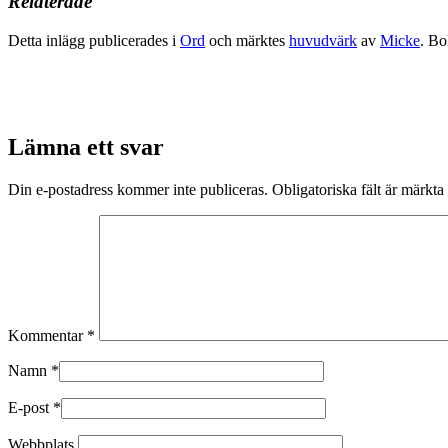
Relaterade
Detta inlägg publicerades i
Ord
och märktes
huvudvärk
av
Micke
. B
Lämna ett svar
Din e-postadress kommer inte publiceras.
Obligatoriska fält är märkta
Kommentar
*
Namn
*
E-post
*
Webbplats