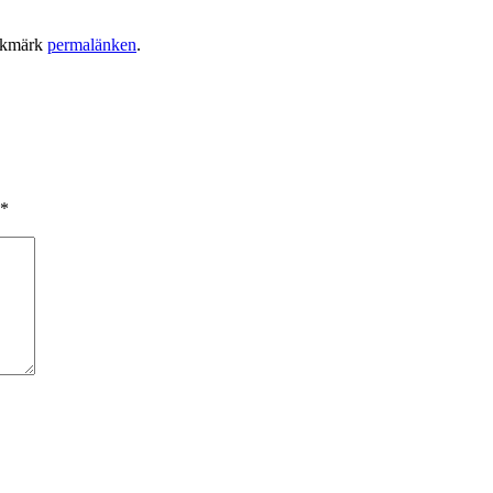
okmärk
permalänken
.
*