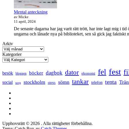
Mental anteckning
av Micke
11 april, 2024
De senaste dagarna har jag varit rätt trött, har inte lagt mig i t
ungarna och lånade nya på biblioteket, sen så gick jag faktisk
Arkiv
Kategorier
fest
fel
f
dator
dagbok
böcker
besök
ekonomi
bloggen
tankar
tenta
stockholm
sömn
Trän
social
telefon
stress
sorg
Facebook
Twitter
LinkedIn
Tumblr
Instagram
Upphovsrätt © 2026
. Alla rättigheter förbehållna.
Tema: Catch Box av
Catch Themes