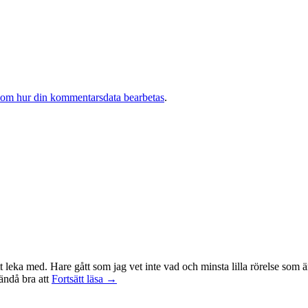
 om hur din kommentarsdata bearbetas
.
t leka med. Hare gått som jag vet inte vad och minsta lilla rörelse som ä
Träningsvärken
 ändå bra att
Fortsätt läsa
→
från
helvetet