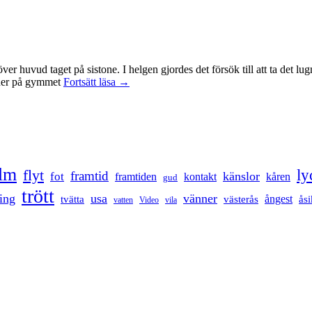
id över huvud taget på sistone. I helgen gjordes det försök till att ta det
Mental
t ner på gymmet
Fortsätt läsa
→
anteckning
ilm
ly
flyt
framtid
känslor
fot
framtiden
kontakt
kåren
gud
trött
ing
usa
vänner
ångest
tvätta
västerås
åsi
vatten
Video
vila