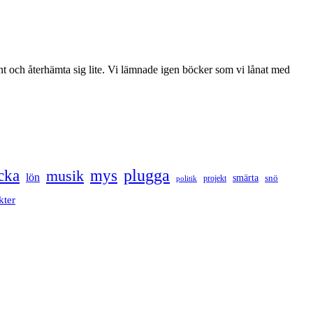
 lugnt och återhämta sig lite. Vi lämnade igen böcker som vi lånat med
cka
mys
plugga
musik
lön
smärta
snö
projekt
politik
kter