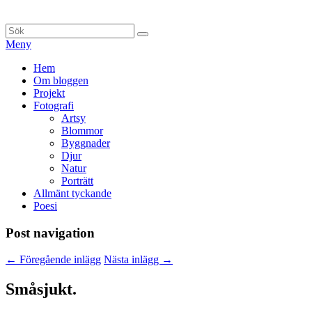
Hoppa
till
Sök
Sök
innehåll
efter:
Meny
Primär
Hem
Om bloggen
meny
Projekt
Fotografi
Artsy
Blommor
Byggnader
Djur
Natur
Porträtt
Allmänt tyckande
Poesi
Post navigation
←
Föregående inlägg
Nästa inlägg
→
Småsjukt.