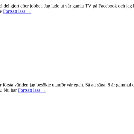
 en hel del gjort efter jobbet. Jag lade ut vår gamla TV på Facebook och 
Idag
te
Fortsätt läsa
→
var
det
en
bra
dag
r första världen jag besökte utanför vår egen. Så att säga. 8 år gammal
Sagan
tv. Nu har
Fortsätt läsa
→
om
ringen-
maraton