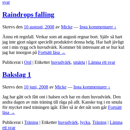
svar
Raindrops falling
Skrevs den
10 augusti, 2008
av
Micke
—
Inga kommentarer ↓
Ännu ett regnfall. Verkar som att augusti regnar bort. Själv så hart
jag inte gjort något speciellt produktivt denna helg. Har haft jävligt
ont i min rygg och huvudvärk. Kommer bli intressant att se hur kul
Raindrops
jag har imorgon på
Fortsätt läsa
→
falling
Publicerat i
Ord
|
Etiketter
huvudvärk
,
smärta
|
Lämna ett svar
Bakslag 1
Skrevs den
10 juni, 2008
av
Micke
—
Inga kommentarer ↓
Jag har gått och fått ont i halsen och har en dum huvudvärk. Den
andra dagen av min träning till råga på allt. Kanske tog i en smula
för mycket med träningen igår. Eller så är det nåt som går
Fortsätt
Bakslag
läsa
→
1
Publicerat i
Träning
|
Etiketter
huvudvärk
,
lycka
,
Träning
|
Lämna
ett svar