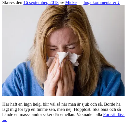
Skrevs den
16 september, 2018
av
Micke
—
Inga kommentarer ↓
Har haft en lugn helg, blir väl så när man är sjuk och så. Borde ha
lagt mig för typ en timme sen, men nej. Hopplöst. Ska bara och så
Kr
hände en massa andra saker där emellan. Vaknade i alla
Fortsätt läsa
h
→