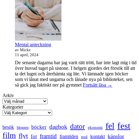
maraton
Mental anteckning
av Micke
11 april, 2024
De senaste dagarna har jag varit rätt trött, har inte lagt mig i tid
över huvud taget på sistone. I helgen gjordes det försök till att
ta det lugnt och återhämta sig lite. Vi lämnade igen böcker
som vi lånat med ungarna och lånade nya på biblioteket, sen
Mental
så gick jag faktiskt ner på gymmet
Fortsätt läsa
→
anteckning
Arkiv
Kategorier
fest
fel
dator
dagbok
böcker
besök
ekonomi
bloggen
film
flyt
framtid
känslor
fot
framtiden
kontakt
gud