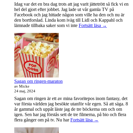
Idag var det en bra dag trots att jag varit jättetrött så fick vi en
hel del gjort efter jobbet. Jag lade ut vår gamla TV på
Facebook och jag hittade någon som ville ha den och nu är
den bortforslad. Linda kom iväg till Lidl och Kappahl och
Idag
lämnade tillbaka saker som vi inte
Fortsätt läsa
→
var
det
en
bra
dag
Sagan om ringen-maraton
av Micke
24 maj, 2024
Sagan om ringen är ett av mina favoritepos inom fantasy, det
var första världen jag besökte utanför vår egen. Så att säga. 8
år gammal och uppåt läste jag de tre böckerna om och om
igen. Sen har jag förstås sett de tre filmerna, på bio och flera
Sagan
flera gånger om på tv. Nu har
Fortsätt läsa
→
om
ringen-