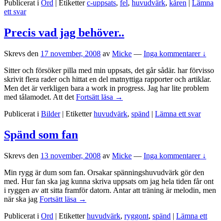
Publicerat i
Ord
|
Etiketter
c-uppsats
,
fel
,
huvudvärk
,
kåren
|
Lämna
sig
ett svar
Precis vad jag behöver..
Skrevs den
17 november, 2008
av
Micke
—
Inga kommentarer ↓
Sitter och försöker pilla med min uppsats, det går sådär. har förvisso
skrivit flera rader och hittat en del matnyttiga rapporter och artiklar.
Men det är verkligen bara a work in progress. Jag har lite problem
Precis
med tålamodet. Att det
Fortsätt läsa
→
vad
Publicerat i
Bilder
|
Etiketter
huvudvärk
,
spänd
|
Lämna ett svar
jag
behöver..
Spänd som fan
Skrevs den
13 november, 2008
av
Micke
—
Inga kommentarer ↓
Min rygg är dum som fan. Orsakar spänningshuvudvärk gör den
med. Hur fan ska jag kunna skriva uppsats om jag hela tiden får ont
i ryggen av att sitta framför datorn. Antar att träning är melodin, men
Spänd
när ska jag
Fortsätt läsa
→
som
Publicerat i
Ord
|
Etiketter
huvudvärk
,
ryggont
,
spänd
|
Lämna ett
fan