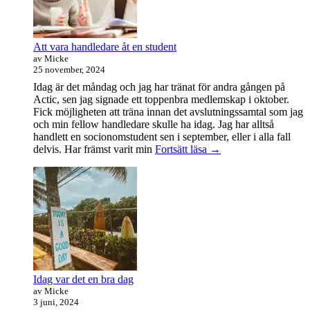
Att vara handledare åt en student
av Micke
25 november, 2024
Idag är det måndag och jag har tränat för andra gången på
Actic, sen jag signade ett toppenbra medlemskap i oktober.
Fick möjligheten att träna innan det avslutningssamtal som jag
och min fellow handledare skulle ha idag. Jag har alltså
handlett en socionomstudent sen i september, eller i alla fall
Att
delvis. Har främst varit min
Fortsätt läsa
→
vara
handledare
åt
en
student
Idag var det en bra dag
av Micke
3 juni, 2024