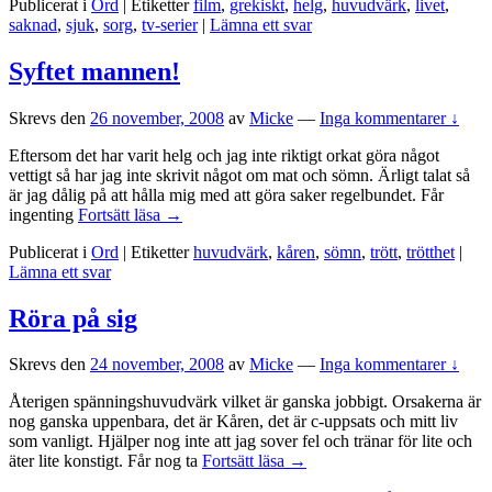
Publicerat i
Ord
|
Etiketter
film
,
grekiskt
,
helg
,
huvudvärk
,
livet
,
saknad
,
sjuk
,
sorg
,
tv-serier
|
Lämna ett svar
Syftet mannen!
Skrevs den
26 november, 2008
av
Micke
—
Inga kommentarer ↓
Eftersom det har varit helg och jag inte riktigt orkat göra något
vettigt så har jag inte skrivit något om mat och sömn. Ärligt talat så
är jag dålig på att hålla mig med att göra saker regelbundet. Får
Syftet
ingenting
Fortsätt läsa
→
mannen!
Publicerat i
Ord
|
Etiketter
huvudvärk
,
kåren
,
sömn
,
trött
,
trötthet
|
Lämna ett svar
Röra på sig
Skrevs den
24 november, 2008
av
Micke
—
Inga kommentarer ↓
Återigen spänningshuvudvärk vilket är ganska jobbigt. Orsakerna är
nog ganska uppenbara, det är Kåren, det är c-uppsats och mitt liv
som vanligt. Hjälper nog inte att jag sover fel och tränar för lite och
Röra
äter lite konstigt. Får nog ta
Fortsätt läsa
→
på