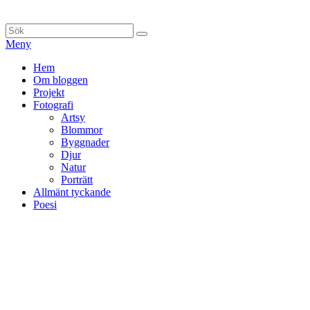
Hoppa
till
Sök
Sök
innehåll
efter:
Meny
Primär
Hem
Om bloggen
meny
Projekt
Fotografi
Artsy
Blommor
Byggnader
Djur
Natur
Porträtt
Allmänt tyckande
Poesi