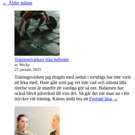
Inläggsnavigering
←
Äldre inlägg
Primära
sidofältet
Widget
område
Träningsvärken från helvetet
av Micke
22 januari, 2025
Träningsvärken jag dragits med sedan i torsdags har inte varit
att leka med. Hare gått som jag vet inte vad och minsta lilla
rörelse som är utanför de vanliga gör så ont. Balansen har
också blivit påverkad till viss del. Så går det när man tar i för
Träningsvä
mycket vid träning. Känns ändå bra att
Fortsätt läsa
→
från
helvetet