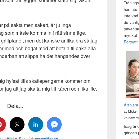
ut som att ryggen kommer klara sig. Skönt
Tränings
har inte
inte vad
de vanli
r på sakta men säkert, är ju inga
påverkad 
ag som måste komma in i rätt sinneläge.
mycket v
 grillplaner, men det kanske är lika bra så jag
Fortsätt
gar med och börjat med att betala tillbaka alla
nderbart att slippa ha det hängandes över
ig hyfsat tills skattepengarna kommer om
or jag att jag ska ta mig till kåren och fika lite.
Dela...
Att vara
av Micke
25 novemb
Idag är 
gången p
g
av
Micke
. Bokmärk
permalänken
.