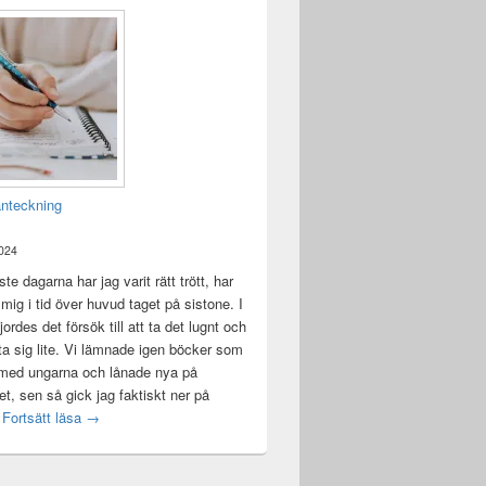
anteckning
2024
te dagarna har jag varit rätt trött, har
t mig i tid över huvud taget på sistone. I
ordes det försök till att ta det lugnt och
a sig lite. Vi lämnade igen böcker som
 med ungarna och lånade nya på
ket, sen så gick jag faktiskt ner på
Mental anteckning
t
Fortsätt läsa
→