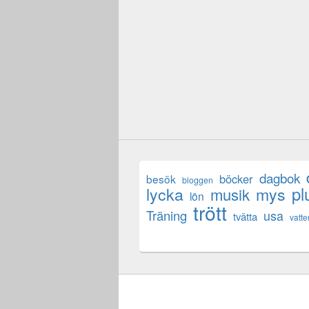
dagbok
böcker
besök
bloggen
lycka
mys
pl
musik
lön
trött
Träning
usa
tvätta
vatte