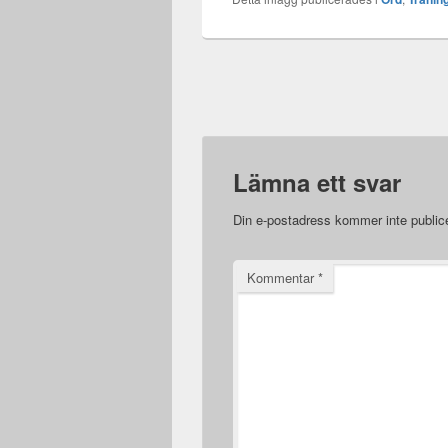
Lämna ett svar
Din e-postadress kommer inte public
Kommentar
*