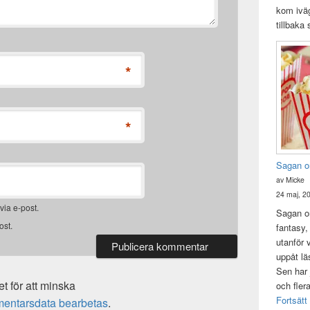
kom iväg
tillbaka
*
*
Sagan o
av Micke
24 maj, 2
ia e-post.
Sagan om
ost.
fantasy,
utanför 
uppåt lä
Sen har 
 för att minska
och fler
Fortsätt
mentarsdata bearbetas
.