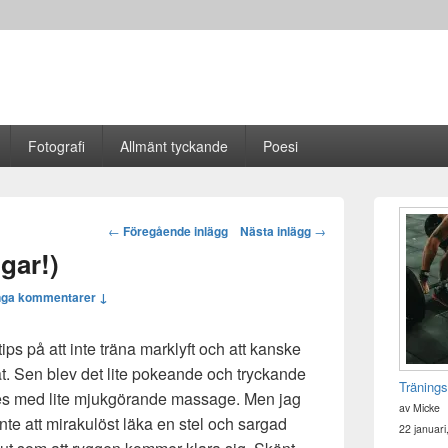
Fotografi
Allmänt tyckande
Poesi
Primära
sidofältet
Post
←
Föregående inlägg
Nästa inlägg
→
Widget
navigation
ngar!)
område
nga kommentarer ↓
tips på att inte träna marklyft och att kanske
ntat. Sen blev det lite pokeande och tryckande
Tränings
ades med lite mjukgörande massage. Men jag
av Micke
 inte att mirakulöst läka en stel och sargad
22 januari