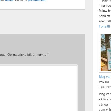
medlemsk
innan de
fellow h
handlett
eller i a
Fortsätt
eras.
Obligatoriska fält är märkta
*
Idag var
av Micke
3 juni, 20
Idag var 
så fick v
vår gam
som vill