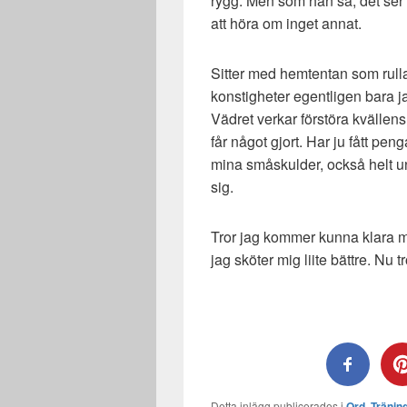
rygg. Men som han sa, det ser 
att höra om inget annat.
Sitter med hemtentan som rulla
konstigheter egentligen bara j
Vädret verkar förstöra kvällens
får något gjort. Har ju fått pen
mina småskulder, också helt u
sig.
Tror jag kommer kunna klara m
jag sköter mig liite bättre. Nu tr
Detta inlägg publicerades i
Ord
,
Tränin