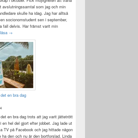
ap i oktober. Fick möjligheten att träna
t avslutningssamtal som jag och min
andledare skulle ha idag. Jag har alltså
 en socionomstudent sen i september,
lla fall delvis. Har främst varit min
Att vara handledare åt en student
 läsa
→
 det en bra dag
24
det en bra dag trots att jag varit jättetrött
i en hel del gjort efter jobbet. Jag lade ut
la TV på Facebook och jag hittade någon
e ha den och nu är den bortforslad. Linda