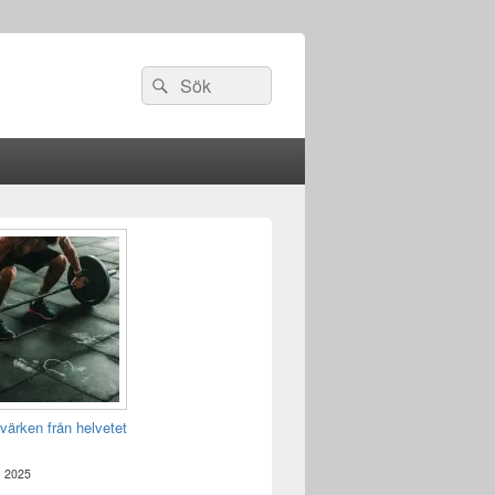
Sök
Sök
efter:
värken från helvetet
, 2025