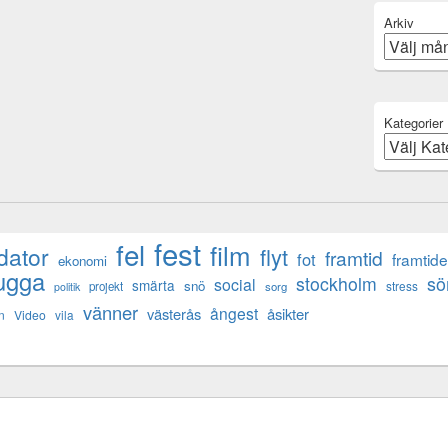
Arkiv
Kategorier
fest
fel
film
dator
flyt
framtid
fot
framtid
ekonomi
ugga
s
stockholm
social
smärta
snö
stress
projekt
sorg
politik
vänner
ångest
västerås
åsikter
n
Video
vila