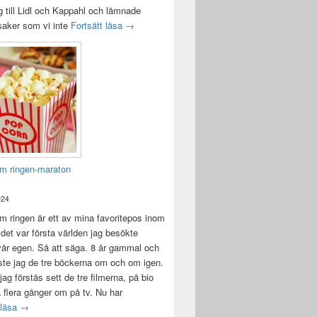
 till Lidl och Kappahl och lämnade
Idag var det en bra dag
 saker som vi inte
Fortsätt läsa
→
m ringen-maraton
024
 ringen är ett av mina favoritepos inom
 det var första världen jag besökte
vår egen. Så att säga. 8 år gammal och
ste jag de tre böckerna om och om igen.
jag förstås sett de tre filmerna, på bio
a flera gånger om på tv. Nu har
Sagan om ringen-maraton
 läsa
→