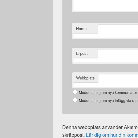
Namn
E-post
Webbplats
Meddela mig om nya kommentarer v
Meddela mig om nya inlägg via e-p
Denna webbplats använder Akismet
skräppost.
Lär dig om hur din kom