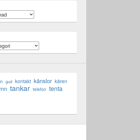
känslor
en
kontakt
kåren
gud
tankar
tenta
ömn
telefon