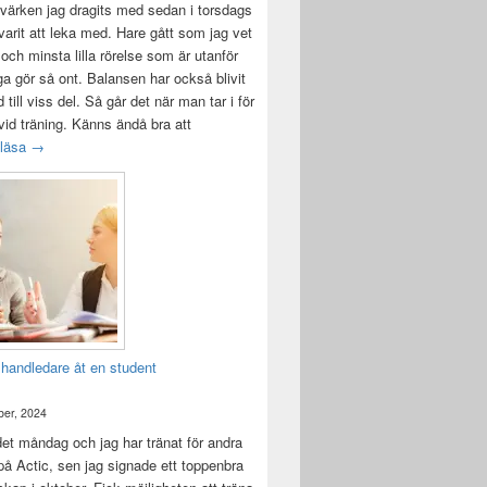
värken jag dragits med sedan i torsdags
 varit att leka med. Hare gått som jag vet
 och minsta lilla rörelse som är utanför
ga gör så ont. Balansen har också blivit
till viss del. Så går det när man tar i för
id träning. Känns ändå bra att
Träningsvärken från helvetet
 läsa
→
 handledare åt en student
er, 2024
det måndag och jag har tränat för andra
å Actic, sen jag signade ett toppenbra