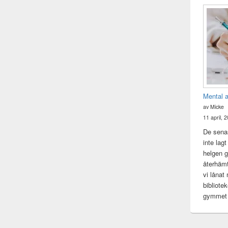
Mental 
av Micke
11 april, 
De senas
inte lag
helgen gj
återhämt
vi lånat
bibliote
gymme