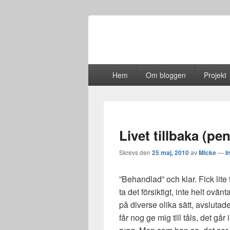
Primär
Hem
Om bloggen
Projekt
meny
Livet tillbaka (pe
Skrevs den
25 maj, 2010
av
Micke
—
I
”Behandlad” och klar. Fick lite 
ta det försiktigt, inte helt ovä
på diverse olika sätt, avslut
får nog ge mig till tåls, det går