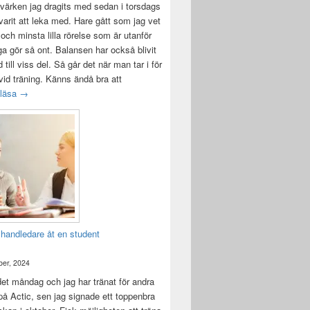
värken jag dragits med sedan i torsdags
 varit att leka med. Hare gått som jag vet
 och minsta lilla rörelse som är utanför
ga gör så ont. Balansen har också blivit
till viss del. Så går det när man tar i för
id träning. Känns ändå bra att
Träningsvärken från helvetet
 läsa
→
 handledare åt en student
er, 2024
det måndag och jag har tränat för andra
å Actic, sen jag signade ett toppenbra