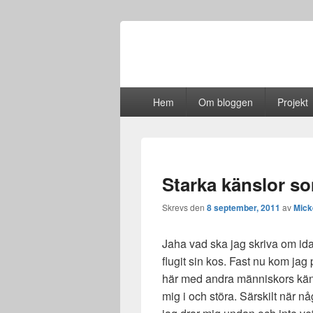
Primär
Hem
Om bloggen
Projekt
meny
Starka känslor 
Skrevs den
8 september, 2011
av
Mick
Jaha vad ska jag skriva om ida
flugit sin kos. Fast nu kom ja
här med andra människors känsl
mig i och störa. Särskilt när n