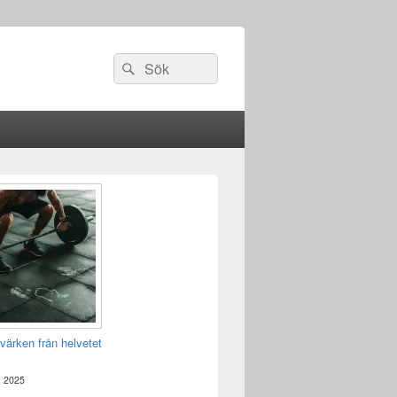
Sök
Sök
efter:
värken från helvetet
, 2025