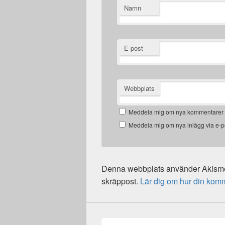
Namn
E-post
Webbplats
Meddela mig om nya kommentarer v
Meddela mig om nya inlägg via e-p
Denna webbplats använder Akismet
skräppost.
Lär dig om hur din kom