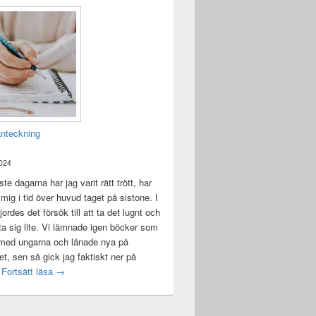
anteckning
2024
te dagarna har jag varit rätt trött, har
t mig i tid över huvud taget på sistone. I
ordes det försök till att ta det lugnt och
a sig lite. Vi lämnade igen böcker som
 med ungarna och lånade nya på
ket, sen så gick jag faktiskt ner på
Mental anteckning
t
Fortsätt läsa
→