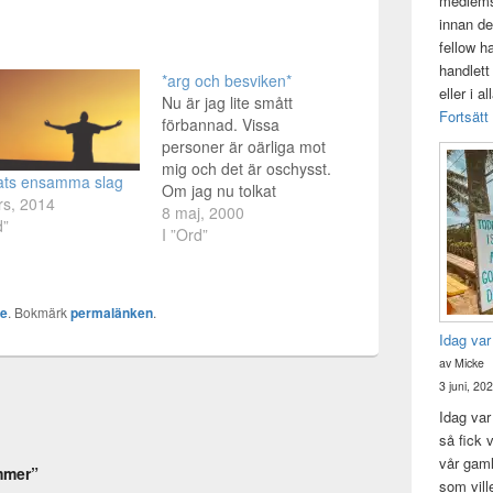
medlemsk
innan de
fellow h
handlett
*arg och besviken*
eller i a
Nu är jag lite smått
Fortsätt
förbannad. Vissa
personer är oärliga mot
mig och det är oschysst.
tats ensamma slag
Om jag nu tolkat
rs, 2014
situationen rätt. Allt jag
8 maj, 2000
d”
vill veta är sanningen.
I ”Ord”
Jag tänker inte klandra
någon, så länge de inte
ljuger för mig, sina
ke
. Bokmärk
permalänken
.
känslor kan man inte rå
Idag var
för. Tro mig, jag…
av Micke
3 juni, 20
Idag var 
så fick v
vår gam
ämmer”
som vill