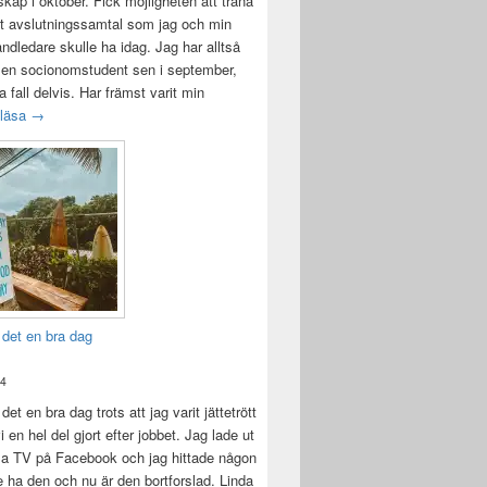
ap i oktober. Fick möjligheten att träna
t avslutningssamtal som jag och min
andledare skulle ha idag. Jag har alltså
 en socionomstudent sen i september,
lla fall delvis. Har främst varit min
Att vara handledare åt en student
 läsa
→
 det en bra dag
24
det en bra dag trots att jag varit jättetrött
i en hel del gjort efter jobbet. Jag lade ut
la TV på Facebook och jag hittade någon
e ha den och nu är den bortforslad. Linda