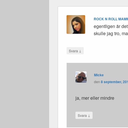
ROCK N ROLL MAM
egentligen är det
skulle jag tro, ma
↓
Svara
Micke
den
8 september, 201
ja, mer eller mindre
↓
Svara