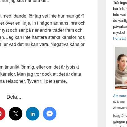
 hur jag ska hantera det.
Tränings
har inte
inte vad
pt medlidande, för jag vet inte hur man gör?
de vanli
er över en linje, in i någon annans inre och
påverkad 
är tyst och ser på när andra träder fram och
mycket v
en. Jag kan inte hantera starka känslor hos
Fortsätt
eller vad det nu kan vara. Negativa känslor
 är unikt för mig, eller om det är typiskt
 känslor. Men jag tror dock att det är detta
na relationer. Tyvärr till det sämre.
Dela...
Att vara
av Micke
25 novemb
Idag är 
gången p