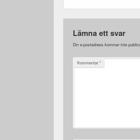
Lämna ett svar
Din e-postadress kommer inte public
Kommentar
*