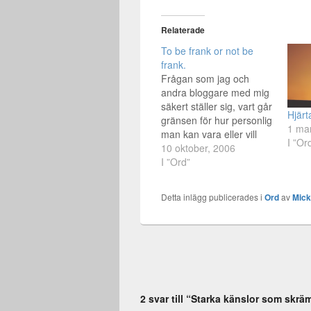
Relaterade
To be frank or not be
frank.
Frågan som jag och
andra bloggare med mig
säkert ställer sig, vart går
Hjär
gränsen för hur personlig
1 ma
man kan vara eller vill
I ”Or
vara? Det är mycket som
10 oktober, 2006
jag funderar på och har i
I ”Ord”
bagaget som jag tvekar
till om jag vill skriva om.
Detta inlägg publicerades i
Ord
av
Mic
Jag är ju såpass öppen
med min…
2 svar till “Starka känslor som skr