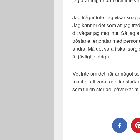
jag drar mig undan och inte vet
Jag frågar inte, jag visar knap
Jag känner det som att jag träd
dit vågar jag mig inte. Så jag 
tröstar eller pratar med person
andra. Må det vara ilska, sorg 
är jävligt jobbiga.
Vet inte om det här är något som
manligt att vara rädd för starka
som till en stor del påverkar mi