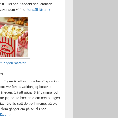
 till Lidl och Kappahl och lämnade
Idag var det en bra dag
 saker som vi inte
Fortsätt läsa
→
m ringen-maraton
024
 ringen är ett av mina favoritepos inom
 det var första världen jag besökte
vår egen. Så att säga. 8 år gammal och
ste jag de tre böckerna om och om igen.
jag förstås sett de tre filmerna, på bio
a flera gånger om på tv. Nu har
Sagan om ringen-maraton
 läsa
→