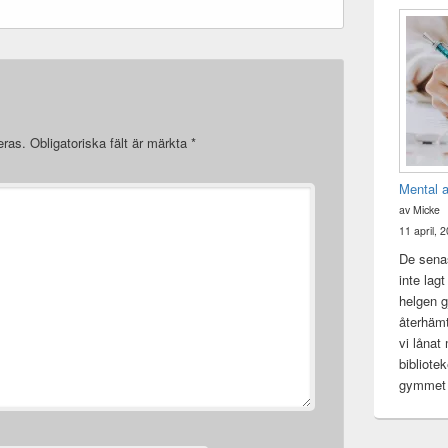
eras.
Obligatoriska fält är märkta
*
Mental 
av Micke
11 april, 
De senas
inte lag
helgen gj
återhämt
vi lånat
bibliote
gymme