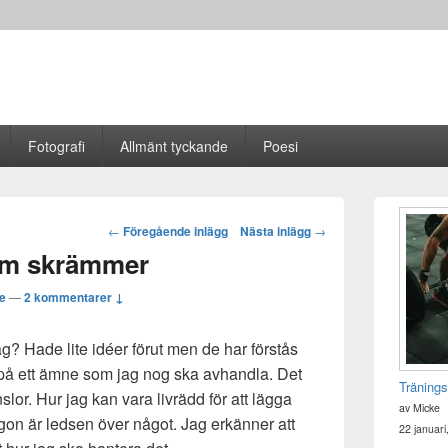
Fotografi
Allmänt tyckande
Poesi
Primära
sidofältet
Post
←
Föregående inlägg
Nästa inlägg
→
Widget
navigation
som skrämmer
område
e
—
2 kommentarer ↓
g? Hade lite idéer förut men de har förstås
g på ett ämne som jag nog ska avhandla. Det
Tränings
or. Hur jag kan vara livrädd för att lägga
av Micke
ågon är ledsen över något. Jag erkänner att
22 januari