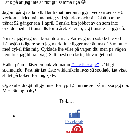
Tänk på att jag inte är riktigt i samma liga 😛
Jag är igång i alla fall. Har tränat mer än 3 ggr i veckan senaste 6
veckorna. Med nåt undantag vid sjukdom och så. Totalt har jag
tränat 52 gånger sen 1 april. Ganska bra jobbat av en som inte
orkade med att träna alls förra året. Eller jo, jag tränade 15 ggr då.
Nu ska jag iväg och köra lite armar. Var iväg och solade lite vid
Långsjön tidigare som jag märkt inte ligger mer än max 15 minuter
med cykel från mig. Cyklade lite vilse på vägen dit, men på vägen
hem fick jag till rätt väg. Satt mest och läste, blev inget bad.
Håller på och läser en bok vid namn
”The Passage”
, väldigt
spännande. Fast när jag läste wikiartikeln nyss så spoilade jag visst
slutet på boken för mig själv.
Oj, skulle dragit till gymmet för typ 1,5 timme sen så nu ska jag dra.
Mer träning baby!
Dela...
Facebook