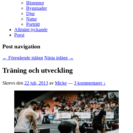
Blommor
Byggnader
Djur
Natur
Porträtt
Allmänt tyckande
Poesi
Post navigation
←
Föregående inlägg
Nästa inlägg
→
Träning och utveckling
Skrevs den
22 juli, 2013
av
Micke
—
3 kommentarer ↓