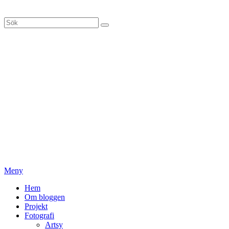
Hoppa
till
Sök
Sök
innehåll
efter:
Meny
Primär
Hem
Om bloggen
meny
Projekt
Fotografi
Artsy