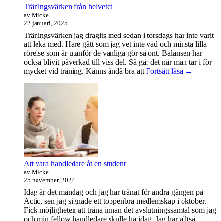
Träningsvärken från helvetet
av Micke
22 januari, 2025
Träningsvärken jag dragits med sedan i torsdags har inte varit
att leka med. Hare gått som jag vet inte vad och minsta lilla
rörelse som är utanför de vanliga gör så ont. Balansen har
också blivit påverkad till viss del. Så går det när man tar i för
Träningsvä
mycket vid träning. Känns ändå bra att
Fortsätt läsa
→
från
helvetet
Att vara handledare åt en student
av Micke
25 november, 2024
Idag är det måndag och jag har tränat för andra gången på
Actic, sen jag signade ett toppenbra medlemskap i oktober.
Fick möjligheten att träna innan det avslutningssamtal som jag
och min fellow handledare skulle ha idag. Jag har alltså