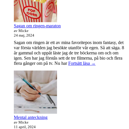
Sagan om ringen-maraton
av Micke
24 maj, 2024
Sagan om ringen är ett av mina favoritepos inom fantasy, det
var första världen jag besökte utanför vår egen. Så att säga. 8
år gammal och uppåt läste jag de tre böckerna om och om
igen. Sen har jag förstås sett de tre filmerna, på bio och flera
Sagan
flera gånger om på tv. Nu har
Fortsätt läsa
→
om
ringen-
maraton
Mental anteckning
av Micke
11 april, 2024