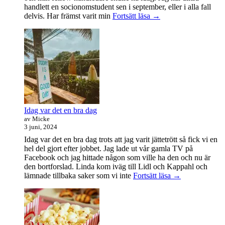
handlett en socionomstudent sen i september, eller i alla fall
Att
delvis. Har främst varit min
Fortsätt läsa
→
vara
handledare
åt
en
student
Idag var det en bra dag
av Micke
3 juni, 2024
Idag var det en bra dag trots att jag varit jättetrött så fick vi en
hel del gjort efter jobbet. Jag lade ut vår gamla TV på
Facebook och jag hittade någon som ville ha den och nu är
den bortforslad. Linda kom iväg till Lidl och Kappahl och
Idag
lämnade tillbaka saker som vi inte
Fortsätt läsa
→
var
det
en
bra
dag