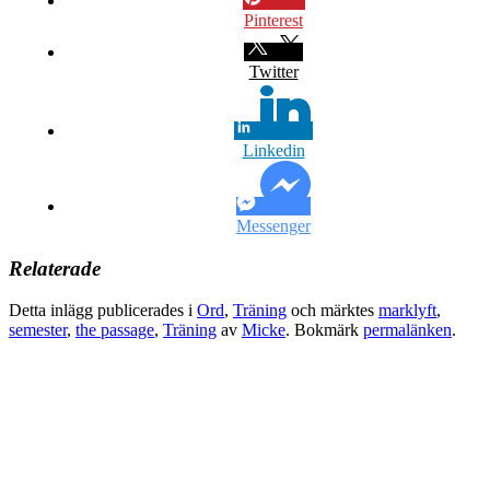
Pinterest
Twitter
Linkedin
Messenger
Relaterade
Detta inlägg publicerades i
Ord
,
Träning
och märktes
marklyft
,
semester
,
the passage
,
Träning
av
Micke
. Bokmärk
permalänken
.