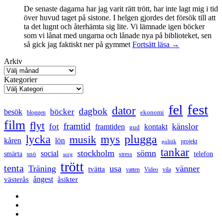
De senaste dagarna har jag varit rätt trött, har inte lagt mig i tid
över huvud taget på sistone. I helgen gjordes det försök till att
ta det lugnt och återhämta sig lite. Vi lämnade igen böcker
som vi lånat med ungarna och lånade nya på biblioteket, sen
Mental
så gick jag faktiskt ner på gymmet
Fortsätt läsa
→
anteckning
Arkiv
Kategorier
fest
fel
dator
dagbok
böcker
besök
ekonomi
bloggen
film
flyt
framtid
känslor
fot
framtiden
kontakt
gud
lycka
mys
plugga
musik
kåren
lön
projekt
politik
tankar
stockholm
sömn
social
smärta
snö
telefon
stress
sorg
trött
tenta
Träning
usa
vänner
tvätta
vatten
Video
vila
ångest
västerås
åsikter
Facebook
Twitter
LinkedIn