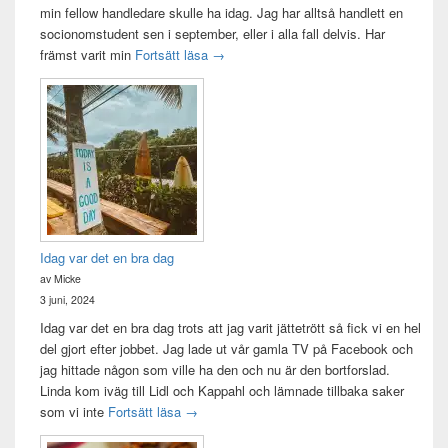
min fellow handledare skulle ha idag. Jag har alltså handlett en
socionomstudent sen i september, eller i alla fall delvis. Har
Att vara handledare åt en student
främst varit min
Fortsätt läsa
→
Idag var det en bra dag
av Micke
3 juni, 2024
Idag var det en bra dag trots att jag varit jättetrött så fick vi en hel
del gjort efter jobbet. Jag lade ut vår gamla TV på Facebook och
jag hittade någon som ville ha den och nu är den bortforslad.
Linda kom iväg till Lidl och Kappahl och lämnade tillbaka saker
Idag var det en bra dag
som vi inte
Fortsätt läsa
→