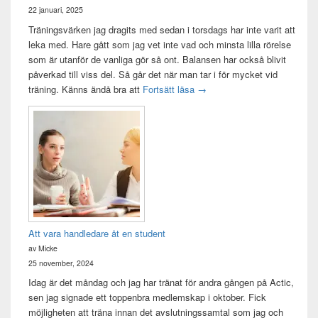
22 januari, 2025
Träningsvärken jag dragits med sedan i torsdags har inte varit att
leka med. Hare gått som jag vet inte vad och minsta lilla rörelse
som är utanför de vanliga gör så ont. Balansen har också blivit
påverkad till viss del. Så går det när man tar i för mycket vid
Träningsvärken från helvetet
träning. Känns ändå bra att
Fortsätt läsa
→
Att vara handledare åt en student
av Micke
25 november, 2024
Idag är det måndag och jag har tränat för andra gången på Actic,
sen jag signade ett toppenbra medlemskap i oktober. Fick
möjligheten att träna innan det avslutningssamtal som jag och