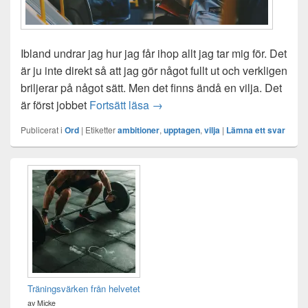
Ibland undrar jag hur jag får ihop allt jag tar mig för. Det
är ju inte direkt så att jag gör något fullt ut och verkligen
briljerar på något sätt. Men det finns ändå en vilja. Det
Att vilja för mycket
är först jobbet
Fortsätt läsa
→
Publicerat i
Ord
|
Etiketter
ambitioner
,
upptagen
,
vilja
|
Lämna ett svar
Primära
sidofältet
Widget
område
Träningsvärken från helvetet
av Micke