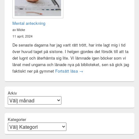
Mental anteckning
av Micke
11 april, 2024
De senaste dagarna har jag varit rätt trött, har inte lagt mig i tid
över huvud taget på sistone. I helgen gjordes det försök till att ta
det lugnt och återhämta sig lite. Vi lämnade igen böcker som vi
lånat med ungarna och lånade nya på biblioteket, sen så gick jag
Mental anteckning
faktiskt ner på gymmet
Fortsätt läsa
→
Arkiv
Kategorier