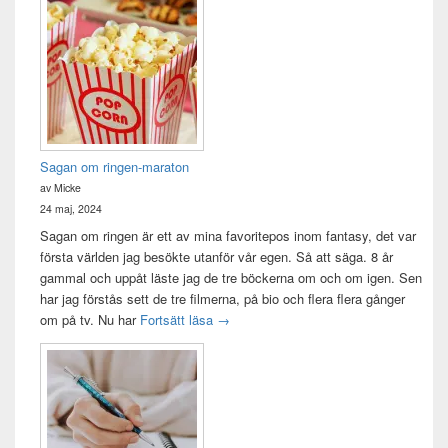
Sagan om ringen-maraton
av Micke
24 maj, 2024
Sagan om ringen är ett av mina favoritepos inom fantasy, det var
första världen jag besökte utanför vår egen. Så att säga. 8 år
gammal och uppåt läste jag de tre böckerna om och om igen. Sen
har jag förstås sett de tre filmerna, på bio och flera flera gånger
Sagan om ringen-maraton
om på tv. Nu har
Fortsätt läsa
→