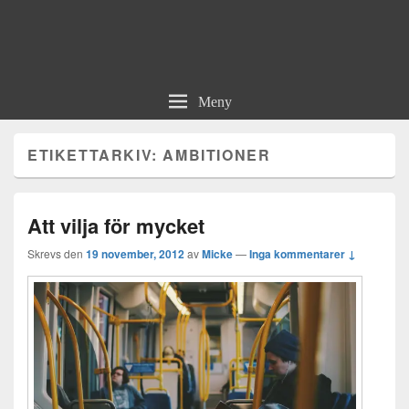
Meny
ETIKETTARKIV:
AMBITIONER
Att vilja för mycket
Skrevs den
19 november, 2012
av
Micke
—
Inga kommentarer ↓