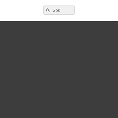
Sök
Sök
efter: