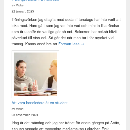
av Micke
22 januari, 2025
Träningsvärken jag dragits med sedan i torsdags har inte varit att
leka med. Hare gått som jag vet inte vad och minsta lilla rörelse
som är utanför de vanliga gör så ont. Balansen har också blivit
påverkad till viss del. Så går det när man tar i för mycket vid
Träningsvärken från helvetet
träning. Känns ändå bra att
Fortsätt läsa
→
Att vara handledare åt en student
av Micke
25 november, 2024
Idag är det måndag och jag har tränat för andra gången på Actic,
sen jag signade ett toppenbra medlemskap i oktober. Fick