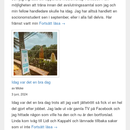
möjligheten att träna innan det avslutningssamtal som jag och
min fellow handledare skulle ha idag. Jag har alltså handlett en
socionomstudent sen i september, eller i alla fall delvis. Har
Att vara handledare åt en student
främst varit min
Fortsätt läsa
→
Idag var det en bra dag
av Micke
3 juni, 2024
Idag var det en bra dag trots att jag varit jättetrött så fick vi en hel
del gjort efter jobbet. Jag lade ut vår gamla TV på Facebook och
jag hittade någon som ville ha den och nu är den bortforslad.
Linda kom iväg till Lidl och Kappahl och lämnade tillbaka saker
Idag var det en bra dag
som vi inte
Fortsätt läsa
→