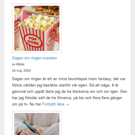
Sagan om ringen-maraton
av Micke
24 maj, 2024
Sagan om ringen är ett av mina favoritepos inom fantasy, det var
första världen jag besökte utanför vår egen. Så att säga. 8 år
gammal och uppåt läste jag de tre böckerna om och om igen. Sen
har jag förstås sett de tre filmerna, på bio och flera flera gånger
Sagan om ringen-maraton
om på tv. Nu har
Fortsätt läsa
→