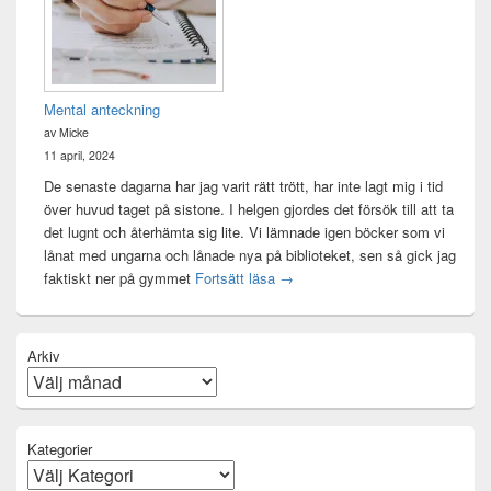
Mental anteckning
av Micke
11 april, 2024
De senaste dagarna har jag varit rätt trött, har inte lagt mig i tid
över huvud taget på sistone. I helgen gjordes det försök till att ta
det lugnt och återhämta sig lite. Vi lämnade igen böcker som vi
lånat med ungarna och lånade nya på biblioteket, sen så gick jag
Mental anteckning
faktiskt ner på gymmet
Fortsätt läsa
→
Arkiv
Kategorier