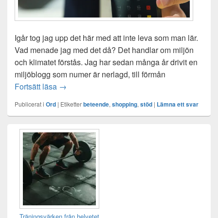
Igår tog jag upp det här med att inte leva som man lär.
Vad menade jag med det då? Det handlar om miljön
och klimatet förstås. Jag har sedan många år drivit en
miljöblogg som numer är nerlagd, till förmån
Att leva som man typ lär
Fortsätt läsa
→
Publicerat i
Ord
|
Etiketter
beteende
,
shopping
,
stöd
|
Lämna ett svar
Primära
sidofältet
Widget
område
Träningsvärken från helvetet