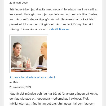
22 januari, 2025
Träningsvärken jag dragits med sedan i torsdags har inte varit att
leka med. Hare gått som jag vet inte vad och minsta lilla rörelse
som är utanför de vanliga gör så ont. Balansen har också blivit
påverkad till viss del. Så går det när man tar i för mycket vid
Träningsvärken från helvetet
träning. Känns ändå bra att
Fortsätt läsa
→
Att vara handledare åt en student
av Micke
25 november, 2024
Idag är det måndag och jag har tränat för andra gången på Actic,
sen jag signade ett toppenbra medlemskap i oktober. Fick
möjligheten att träna innan det avslutningssamtal som jag och