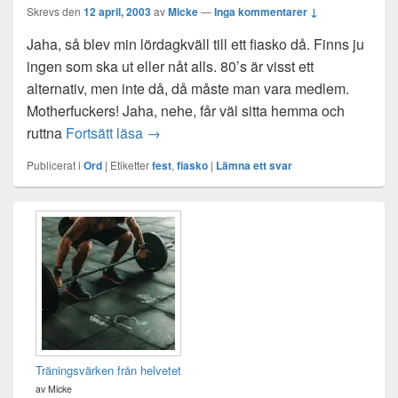
Skrevs den
12 april, 2003
av
Micke
—
Inga kommentarer ↓
Jaha, så blev min lördagkväll till ett fiasko då. Finns ju
ingen som ska ut eller nåt alls. 80’s är visst ett
alternativ, men inte då, då måste man vara medlem.
Motherfuckers! Jaha, nehe, får väl sitta hemma och
utelåst
ruttna
Fortsätt läsa
→
Publicerat i
Ord
|
Etiketter
fest
,
fiasko
|
Lämna ett svar
Primära
sidofältet
Widget
område
Träningsvärken från helvetet
av Micke