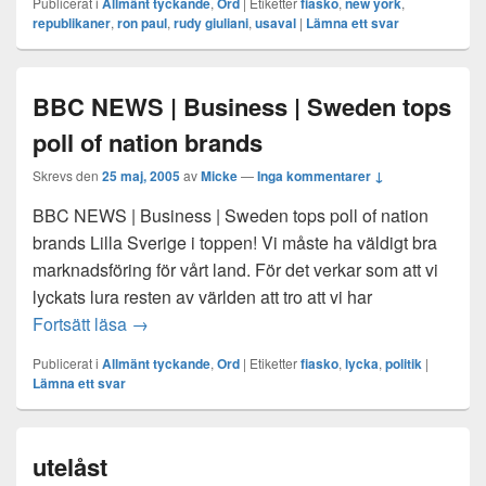
Publicerat i
Allmänt tyckande
,
Ord
|
Etiketter
fiasko
,
new york
,
republikaner
,
ron paul
,
rudy giuliani
,
usaval
|
Lämna ett svar
BBC NEWS | Business | Sweden tops
poll of nation brands
Skrevs den
25 maj, 2005
av
Micke
—
Inga kommentarer ↓
BBC NEWS | Business | Sweden tops poll of nation
brands Lilla Sverige i toppen! Vi måste ha väldigt bra
marknadsföring för vårt land. För det verkar som att vi
lyckats lura resten av världen att tro att vi har
BBC NEWS | Business | Sweden tops poll of n
Fortsätt läsa
→
Publicerat i
Allmänt tyckande
,
Ord
|
Etiketter
fiasko
,
lycka
,
politik
|
Lämna ett svar
utelåst