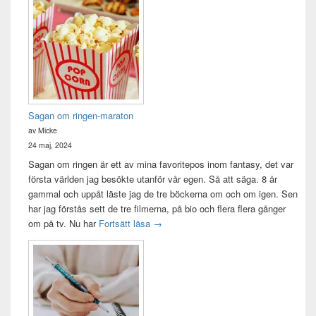
Sagan om ringen-maraton
av Micke
24 maj, 2024
Sagan om ringen är ett av mina favoritepos inom fantasy, det var
första världen jag besökte utanför vår egen. Så att säga. 8 år
gammal och uppåt läste jag de tre böckerna om och om igen. Sen
har jag förstås sett de tre filmerna, på bio och flera flera gånger
Sagan om ringen-maraton
om på tv. Nu har
Fortsätt läsa
→