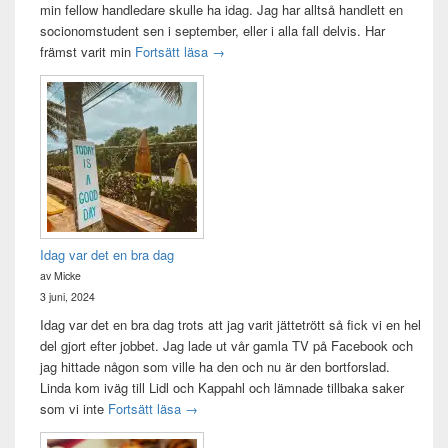
min fellow handledare skulle ha idag. Jag har alltså handlett en
socionomstudent sen i september, eller i alla fall delvis. Har
Att vara handledare åt en student
främst varit min
Fortsätt läsa
→
Idag var det en bra dag
av Micke
3 juni, 2024
Idag var det en bra dag trots att jag varit jättetrött så fick vi en hel
del gjort efter jobbet. Jag lade ut vår gamla TV på Facebook och
jag hittade någon som ville ha den och nu är den bortforslad.
Linda kom iväg till Lidl och Kappahl och lämnade tillbaka saker
Idag var det en bra dag
som vi inte
Fortsätt läsa
→