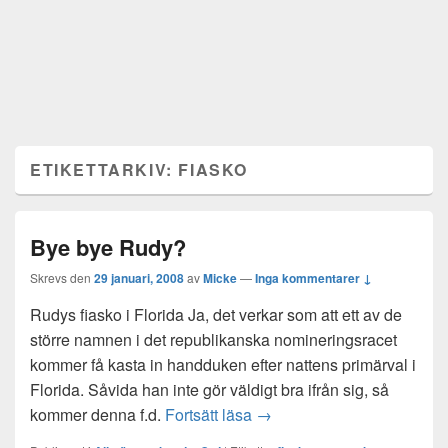
ETIKETTARKIV:
FIASKO
Bye bye Rudy?
Skrevs den
29 januari, 2008
av
Micke
—
Inga kommentarer ↓
Rudys fiasko i Florida Ja, det verkar som att ett av de
större namnen i det republikanska nomineringsracet
kommer få kasta in handduken efter nattens primärval i
Florida. Såvida han inte gör väldigt bra ifrån sig, så
Bye bye Rudy?
kommer denna f.d.
Fortsätt läsa
→