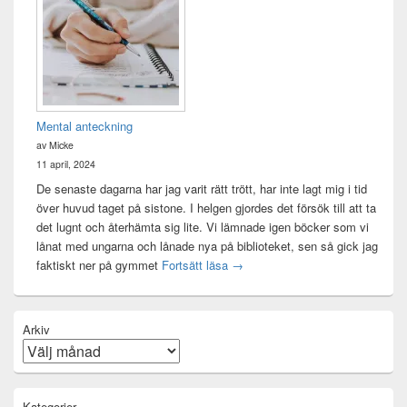
Mental anteckning
av Micke
11 april, 2024
De senaste dagarna har jag varit rätt trött, har inte lagt mig i tid
över huvud taget på sistone. I helgen gjordes det försök till att ta
det lugnt och återhämta sig lite. Vi lämnade igen böcker som vi
lånat med ungarna och lånade nya på biblioteket, sen så gick jag
Mental anteckning
faktiskt ner på gymmet
Fortsätt läsa
→
Arkiv
Kategorier