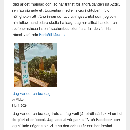
Idag är det måndag och jag har tränat för andra gången på Actic,
sen jag signade ett toppenbra medlemskap i oktober. Fick
möjligheten att träna innan det avslutningssamtal som jag och
min fellow handledare skulle ha idag. Jag har alltså handlett en
socionomstudent sen i september, eller i alla fall delvis. Har
Att vara handledare åt en student
främst varit min
Fortsätt läsa
→
Idag var det en bra dag
av Micke
3 juni, 2024
Idag var det en bra dag trots att jag varit jättetrött så fick vi en hel
del gjort efter jobbet. Jag lade ut vår gamla TV på Facebook och
jag hittade någon som ville ha den och nu är den bortforslad.