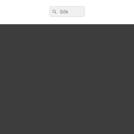
Sök
Sök
efter: