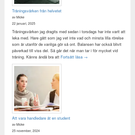
Träningsvärken från helvetet
av Micke
22 januari, 2025
Träningsvärken jag dragits med sedan i torsdags har inte varit att
leka med. Hare gått som jag vet inte vad och minsta lilla rörelse
som är utanför de vanliga gör så ont. Balansen har också blivit
påverkad till viss del. Så går det när man tar i för mycket vid
Träningsvärken från helvetet
träning. Känns ändå bra att
Fortsätt läsa
→
Att vara handledare åt en student
av Micke
25 november, 2024