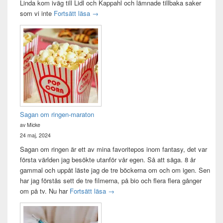
Linda kom iväg till Lidl och Kappahl och lämnade tillbaka saker
Idag var det en bra dag
som vi inte
Fortsätt läsa
→
Sagan om ringen-maraton
av Micke
24 maj, 2024
Sagan om ringen är ett av mina favoritepos inom fantasy, det var
första världen jag besökte utanför vår egen. Så att säga. 8 år
gammal och uppåt läste jag de tre böckerna om och om igen. Sen
har jag förstås sett de tre filmerna, på bio och flera flera gånger
Sagan om ringen-maraton
om på tv. Nu har
Fortsätt läsa
→