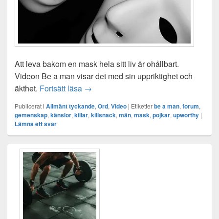
Att leva bakom en mask hela sitt liv är ohållbart.
Videon Be a man visar det med sin uppriktighet och
Be a man
äkthet.
Fortsätt läsa
→
Publicerat i
Allmänt tyckande
,
Ord
,
Video
|
Etiketter
be a man
,
forum
,
gemenskap
,
känslor
,
killar
,
killsnack
,
män
,
mask
,
pojkar
,
upworthy
|
Lämna ett svar
Primära
sidofältet
Widget
område