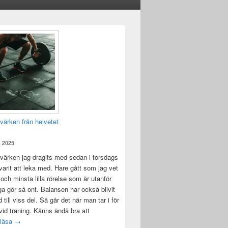
värken från helvetet
, 2025
värken jag dragits med sedan i torsdags
 varit att leka med. Hare gått som jag vet
 och minsta lilla rörelse som är utanför
ga gör så ont. Balansen har också blivit
till viss del. Så går det när man tar i för
id träning. Känns ändå bra att
Träningsvärken från helvetet
 läsa
→