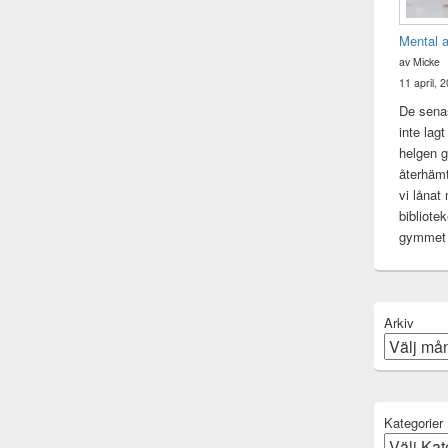
Mental 
av Micke
11 april, 
De senas
inte lag
helgen gj
återhämt
vi lånat
bibliote
gymme
Arkiv
Kategorier