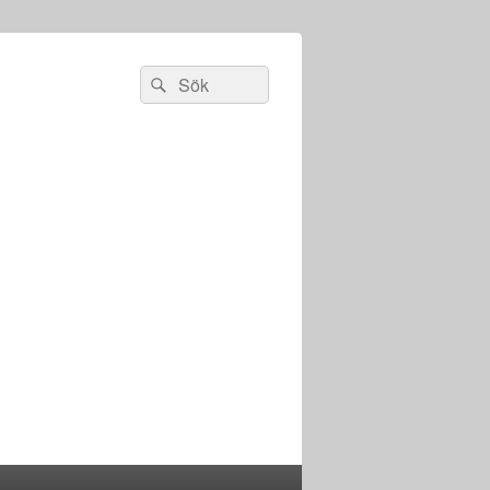
Sök
Sök
efter: