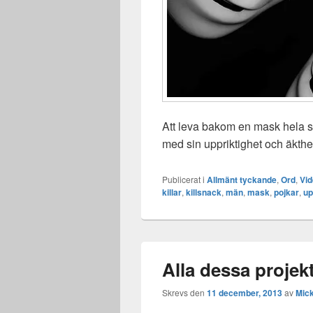
Att leva bakom en mask hela sit
med sin uppriktighet och äkthe
Publicerat i
Allmänt tyckande
,
Ord
,
Vi
killar
,
killsnack
,
män
,
mask
,
pojkar
,
up
Alla dessa projekt
Skrevs den
11 december, 2013
av
Mic