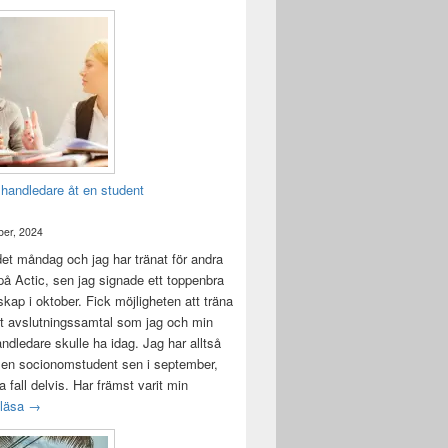
 handledare åt en student
er, 2024
det måndag och jag har tränat för andra
å Actic, sen jag signade ett toppenbra
ap i oktober. Fick möjligheten att träna
t avslutningssamtal som jag och min
andledare skulle ha idag. Jag har alltså
 en socionomstudent sen i september,
lla fall delvis. Har främst varit min
Att vara handledare åt en student
 läsa
→