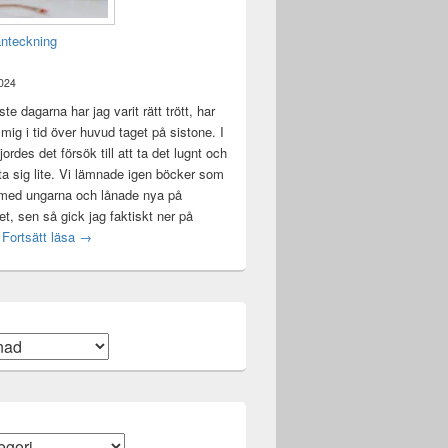
anteckning
2024
te dagarna har jag varit rätt trött, har
t mig i tid över huvud taget på sistone. I
ordes det försök till att ta det lugnt och
a sig lite. Vi lämnade igen böcker som
 med ungarna och lånade nya på
ket, sen så gick jag faktiskt ner på
Mental anteckning
t
Fortsätt läsa
→