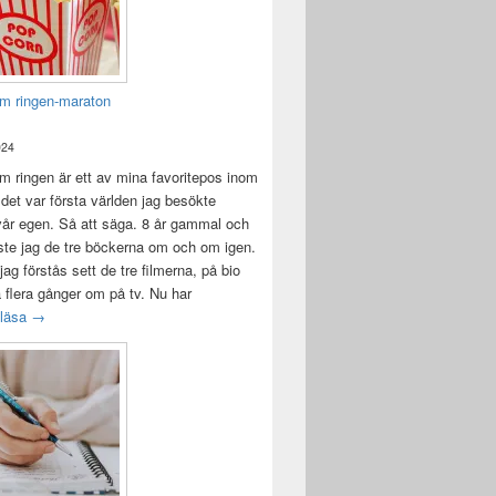
m ringen-maraton
024
 ringen är ett av mina favoritepos inom
 det var första världen jag besökte
vår egen. Så att säga. 8 år gammal och
ste jag de tre böckerna om och om igen.
jag förstås sett de tre filmerna, på bio
a flera gånger om på tv. Nu har
Sagan om ringen-maraton
 läsa
→