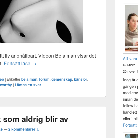
t liv är ohållbart. Videon Be a man visar det
Att vara
Be a man
t.
Fortsätt läsa
→
av Micke
25 novemb
deo
|
Etiketter
be a man
,
forum
,
gemenskap
,
känslor
,
Idag är 
worthy
|
Lämna ett svar
gången p
medlemsk
innan de
fellow h
handlett
 som aldrig blir av
eller i a
Fortsätt
ke
—
2 kommentarer ↓