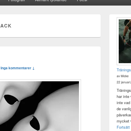
Primära
sidofältet
NACK
Widget
område
—
Inga kommentarer ↓
Tränings
av Micke
22 januari
Tränings
har inte
inte vad
de vanli
påverkad 
mycket v
Fortsätt