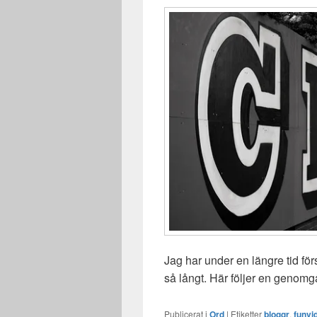
Jag har under en längre tid för
så långt. Här följer en genomgå
Publicerat i
Ord
|
Etiketter
bloggr
,
funvi