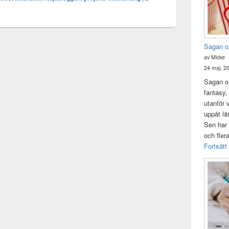
Sagan o
av Micke
24 maj, 2
Sagan om
fantasy,
utanför 
uppåt lä
Sen har 
och fler
Fortsätt