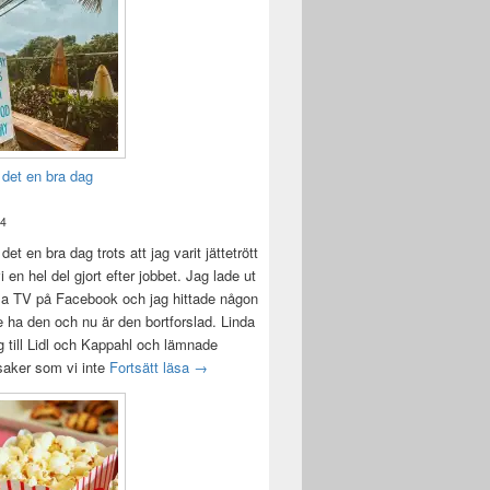
 det en bra dag
24
det en bra dag trots att jag varit jättetrött
i en hel del gjort efter jobbet. Jag lade ut
la TV på Facebook och jag hittade någon
e ha den och nu är den bortforslad. Linda
 till Lidl och Kappahl och lämnade
Idag var det en bra dag
 saker som vi inte
Fortsätt läsa
→
aldrig blir av