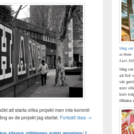
Idag var
av Micke
3 juni, 20
Idag var 
så fick v
vår gam
som vill
kom iväg
tillbaka
sökt att starta olika projekt men inte kommit
Alla dessa projekt som 
ng av de projekt jag startat.
Fortsätt läsa
→
deos
,
killsnack
,
miljöbloggen
,
projekt
,
wannahang
|
2