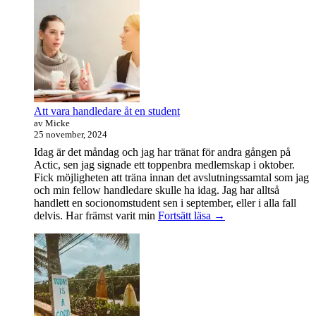
helvetet
Att vara handledare åt en student
av Micke
25 november, 2024
Idag är det måndag och jag har tränat för andra gången på
Actic, sen jag signade ett toppenbra medlemskap i oktober.
Fick möjligheten att träna innan det avslutningssamtal som jag
och min fellow handledare skulle ha idag. Jag har alltså
handlett en socionomstudent sen i september, eller i alla fall
Att
delvis. Har främst varit min
Fortsätt läsa
→
vara
handledare
åt
en
student