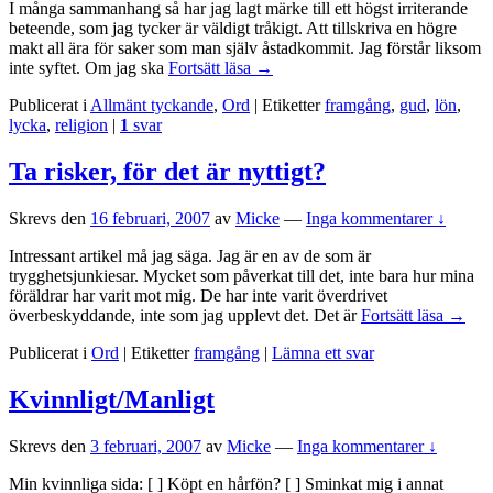
I många sammanhang så har jag lagt märke till ett högst irriterande
beteende, som jag tycker är väldigt tråkigt. Att tillskriva en högre
makt all ära för saker som man själv åstadkommit. Jag förstår liksom
Ta
inte syftet. Om jag ska
Fortsätt läsa
→
åt
Publicerat i
Allmänt tyckande
,
Ord
|
Etiketter
framgång
,
gud
,
lön
,
er
lycka
,
religion
|
1
svar
äran,
människor!
Ta risker, för det är nyttigt?
Skrevs den
16 februari, 2007
av
Micke
—
Inga kommentarer ↓
Intressant artikel må jag säga. Jag är en av de som är
trygghetsjunkiesar. Mycket som påverkat till det, inte bara hur mina
föräldrar har varit mot mig. De har inte varit överdrivet
Ta
överbeskyddande, inte som jag upplevt det. Det är
Fortsätt läsa
→
risker,
Publicerat i
Ord
|
Etiketter
framgång
|
Lämna ett svar
för
det
är
Kvinnligt/Manligt
nyttigt
Skrevs den
3 februari, 2007
av
Micke
—
Inga kommentarer ↓
Min kvinnliga sida: [ ] Köpt en hårfön? [ ] Sminkat mig i annat