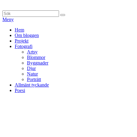
Hoppa
till
Sök
Sök
innehåll
efter:
Meny
Primär
Hem
Om bloggen
meny
Projekt
Fotografi
Artsy
Blommor
Byggnader
Djur
Natur
Porträtt
Allmänt tyckande
Poesi