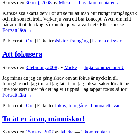
Skrevs den
30 maj, 2008
av
Micke
—
Inga kommentarer ↓
Kanske ska skaffa det? För att se till att man blir riktigt framgångsrik
och rik som ett troll. Verkar ju vara ett bra koncept. Även om mitt
hår är rätt otillräckligt så kan det ju vara värt det? Eller kanske
Vänsterbena
Fortsätt läsa
→
=
Publicerat i
Ord
|
Etiketter
åsikter
,
framgång
|
Lämna ett svar
framgång?
Att fokusera
Skrevs den
3 februari, 2008
av
Micke
—
Inga kommentarer ↓
Jag minns att jag en gång skrev om att fokus är nyckeln till
framgång och jag tror att jag fattat hur jag missar saker för att jag
inte fokuserar mer på det jag vill uppnå. Jag tappar fokus så fort
Att
Fortsätt läsa
→
fokusera
Publicerat i
Ord
|
Etiketter
fokus
,
framgång
|
Lämna ett svar
Ta åt er äran, människor!
Skrevs den
15 mars, 2007
av
Micke
—
1 kommentar ↓