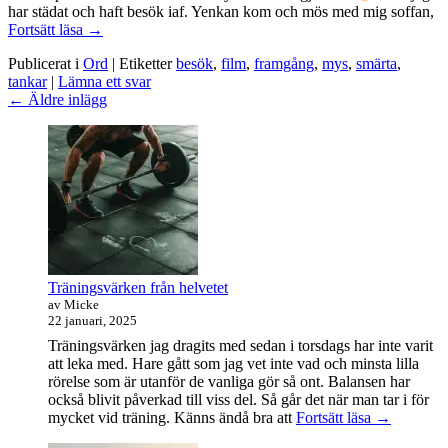
har städat och haft besök iaf. Yenkan kom och mös med mig soffan,
Myshelg
Fortsätt läsa
→
Publicerat i
Ord
|
Etiketter
besök
,
film
,
framgång
,
mys
,
smärta
,
tankar
|
Lämna ett svar
Inläggsnavigering
←
Äldre inlägg
Primära
sidofältet
Widget
område
Träningsvärken från helvetet
av Micke
22 januari, 2025
Träningsvärken jag dragits med sedan i torsdags har inte varit
att leka med. Hare gått som jag vet inte vad och minsta lilla
rörelse som är utanför de vanliga gör så ont. Balansen har
också blivit påverkad till viss del. Så går det när man tar i för
Träningsvä
mycket vid träning. Känns ändå bra att
Fortsätt läsa
→
från