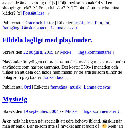
avseende än att se rolig ut? [x] Följt med som smakråd vid en
shoppingrunda? [x] Pratat känslor? [x ] Tänkt på att matcha mina
Kvinnligt/Manligt
kläder? [x]
Fortsätt läsa
→
Publicerat i
Tester och Listor
|
Etiketter
besök
,
fest
,
film
,
fot
,
framgång
,
känslor
,
sugen
|
Lämna ett svar
Fildela lagligt med playlouder.
Skrevs den
22 augusti, 2005
av
Micke
—
Inga kommentarer ↓
Playlouder är tydligen en ny tjänst att dela med sig musik med andra
användare som har programmet. Det kostar 350:- i månaden och
tillåter en att dela och ladda hem musik av de artister som tillhör de
Fildela
bolag som playlouder
Fortsätt läsa
→
lagligt
Publicerat i
Ord
|
Etiketter
framgång
,
musik
|
Lämna ett svar
med
playlouder.
Myshelg
Skrevs den
19 september, 2004
av
Micke
—
Inga kommentarer ↓
Ja en helg helt utan nåt speciellt att göra behövs ibland, särskilt när
man är pank. Blir liksom inte så mycket annat gjort då.
Men jag