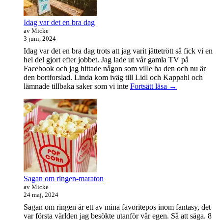
Idag var det en bra dag
av Micke
3 juni, 2024
Idag var det en bra dag trots att jag varit jättetrött så fick vi en
hel del gjort efter jobbet. Jag lade ut vår gamla TV på
Facebook och jag hittade någon som ville ha den och nu är
den bortforslad. Linda kom iväg till Lidl och Kappahl och
Idag
lämnade tillbaka saker som vi inte
Fortsätt läsa
→
var
det
en
bra
dag
Sagan om ringen-maraton
av Micke
24 maj, 2024
Sagan om ringen är ett av mina favoritepos inom fantasy, det
var första världen jag besökte utanför vår egen. Så att säga. 8