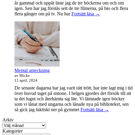
år gammal och uppåt läste jag de tre böckerna om och om
igen. Sen har jag förstås sett de tre filmerna, på bio och flera
Sagan
flera gånger om på tv. Nu har
Fortsätt läsa
→
om
ringen-
maraton
Mental anteckning
av Micke
11 april, 2024
De senaste dagarna har jag varit rätt trött, har inte lagt mig i tid
över huvud taget på sistone. I helgen gjordes det försök till att
ta det lugnt och återhämta sig lite. Vi lämnade igen böcker
som vi lånat med ungarna och lånade nya på biblioteket, sen
Mental
så gick jag faktiskt ner på gymmet
Fortsätt läsa
→
anteckning
Arkiv
Kategorier