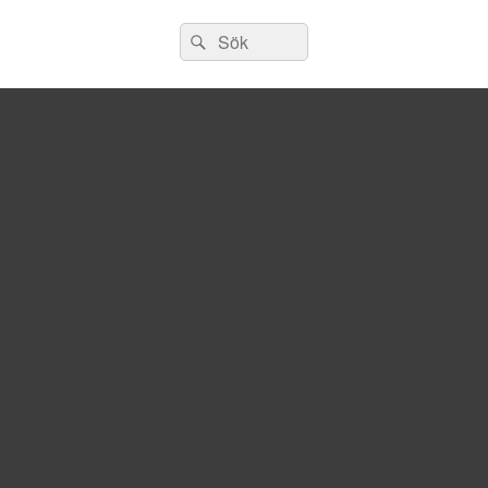
Sök
Sök
efter: