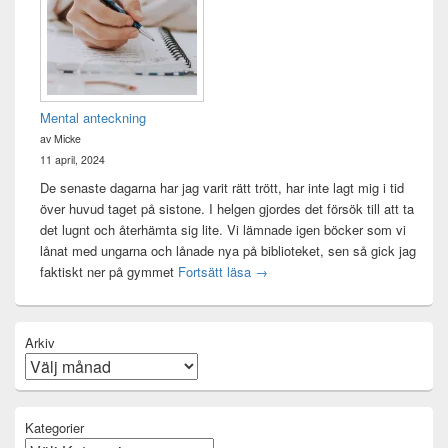
Mental anteckning
av Micke
11 april, 2024
De senaste dagarna har jag varit rätt trött, har inte lagt mig i tid
över huvud taget på sistone. I helgen gjordes det försök till att ta
det lugnt och återhämta sig lite. Vi lämnade igen böcker som vi
lånat med ungarna och lånade nya på biblioteket, sen så gick jag
Mental anteckning
faktiskt ner på gymmet
Fortsätt läsa
→
Arkiv
Kategorier