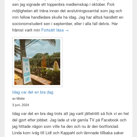
sen jag signade ett toppenbra medlemskap i oktober. Fick
möjligheten att träna innan det avslutningssamtal som jag och
min fellow handledare skulle ha idag. Jag har alltså handlett en
socionomstudent sen i september, eller i alla fall delvis. Har
Att vara handledare åt en student
främst varit min
Fortsätt läsa
→
Idag var det en bra dag
av Micke
3 juni, 2024
Idag var det en bra dag trots att jag varit jättetrött så fick vi en hel
del gjort efter jobbet. Jag lade ut vår gamla TV på Facebook och
jag hittade någon som ville ha den och nu är den bortforslad.
Linda kom iväg till Lidl och Kappahl och lämnade tillbaka saker