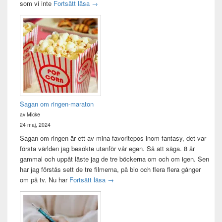
Idag var det en bra dag
som vi inte
Fortsätt läsa
→
Sagan om ringen-maraton
av Micke
24 maj, 2024
Sagan om ringen är ett av mina favoritepos inom fantasy, det var
första världen jag besökte utanför vår egen. Så att säga. 8 år
gammal och uppåt läste jag de tre böckerna om och om igen. Sen
har jag förstås sett de tre filmerna, på bio och flera flera gånger
Sagan om ringen-maraton
om på tv. Nu har
Fortsätt läsa
→