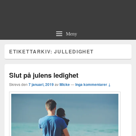
Meny
ETIKETTARKIV:
JULLEDIGHET
Slut på julens ledighet
Skrevs den
7 januari, 2019
av
Micke
—
Inga kommentarer ↓