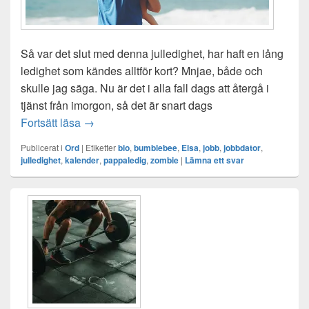
Så var det slut med denna julledighet, har haft en lång
ledighet som kändes alltför kort? Mnjae, både och
skulle jag säga. Nu är det i alla fall dags att återgå i
tjänst från imorgon, så det är snart dags
Slut på julens ledighet
Fortsätt läsa
→
Publicerat i
Ord
|
Etiketter
bio
,
bumblebee
,
Elsa
,
jobb
,
jobbdator
,
julledighet
,
kalender
,
pappaledig
,
zombie
|
Lämna ett svar
Primära
sidofältet
Widget
område