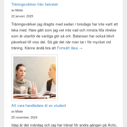
Träningsvärken från helvetet
av Micke
22 januari, 2025
Träningsvärken jag dragits med sedan i torsdags har inte varit att
leka med. Hare gått som jag vet inte vad och minsta lilla rörelse
som är utanför de vanliga gör så ont. Balansen har också blivit
påverkad till viss del. Så går det när man tar i för mycket vid
Träningsvärken från helvetet
träning. Känns ändå bra att
Fortsätt läsa
→
Att vara handledare åt en student
av Micke
25 november, 2024
Idag är det måndag och jag har tränat för andra gången på Actic,