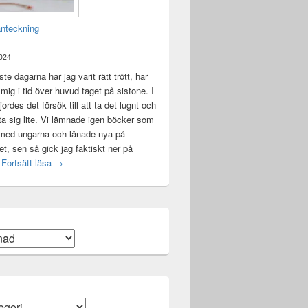
anteckning
2024
te dagarna har jag varit rätt trött, har
t mig i tid över huvud taget på sistone. I
ordes det försök till att ta det lugnt och
a sig lite. Vi lämnade igen böcker som
 med ungarna och lånade nya på
ket, sen så gick jag faktiskt ner på
Mental anteckning
t
Fortsätt läsa
→