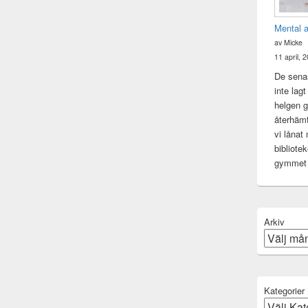
Mental 
av Micke
11 april, 
De senas
inte lag
helgen gj
återhämt
vi lånat
bibliote
gymme
Arkiv
Kategorier