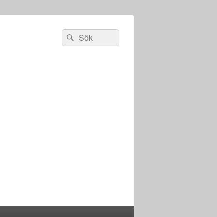
Sök
Sök
efter: