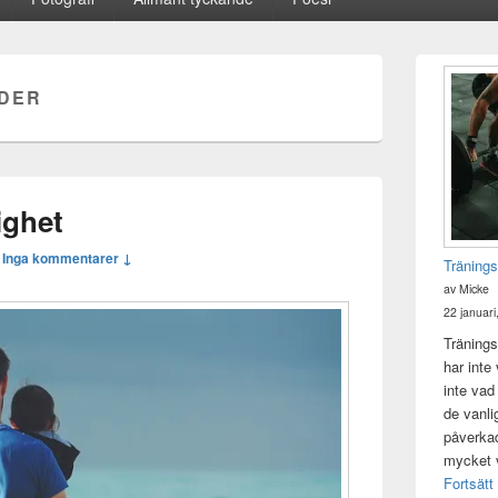
Primära
sidofältet
DER
Widget
område
ighet
—
Inga kommentarer ↓
Tränings
av Micke
22 januari
Tränings
har inte
inte vad
de vanli
påverkad 
mycket v
Fortsätt