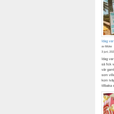
Idag var
av Micke
3 juni, 20
Idag var 
så fick v
vår gam
som vill
kom iväg
tillbaka