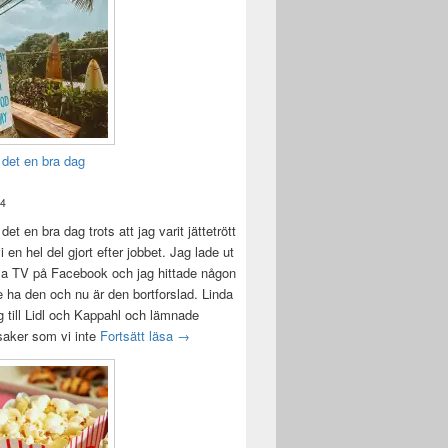
 det en bra dag
24
det en bra dag trots att jag varit jättetrött
i en hel del gjort efter jobbet. Jag lade ut
la TV på Facebook och jag hittade någon
e ha den och nu är den bortforslad. Linda
 till Lidl och Kappahl och lämnade
Idag var det en bra dag
 saker som vi inte
Fortsätt läsa
→