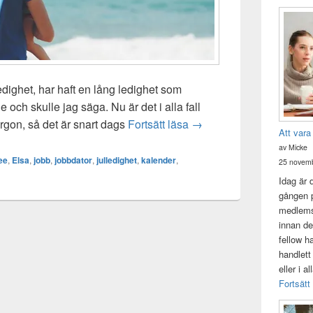
edighet, har haft en lång ledighet som
 och skulle jag säga. Nu är det i alla fall
Slut på julens ledighet
morgon, så det är snart dags
Fortsätt läsa
→
Att vara
av Micke
ee
,
Elsa
,
jobb
,
jobbdator
,
julledighet
,
kalender
,
25 novemb
Idag är 
gången p
medlemsk
innan de
fellow h
handlett
eller i a
Fortsätt