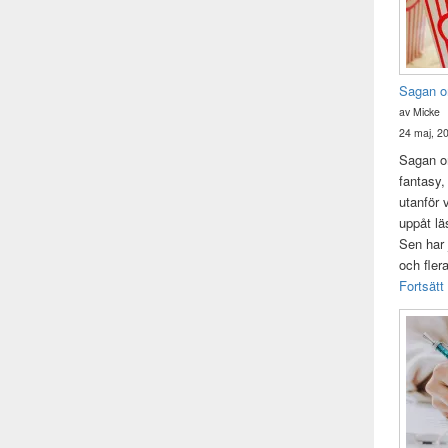
Sagan o
av Micke
24 maj, 2
Sagan om
fantasy,
utanför 
uppåt lä
Sen har 
och fler
Fortsätt