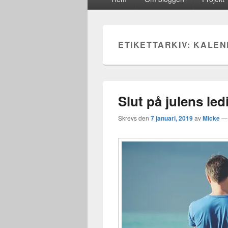
meny
ETIKETTARKIV:
KALEN
Slut på julens led
Skrevs den
7 januari, 2019
av
Micke