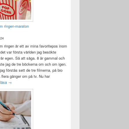
m ringen-maraton
024
 ringen är ett av mina favoritepos inom
 det var första världen jag besökte
vår egen. Så att säga. 8 år gammal och
ste jag de tre böckerna om och om igen.
jag förstås sett de tre filmerna, på bio
a flera gånger om på tv. Nu har
Sagan om ringen-maraton
 läsa
→