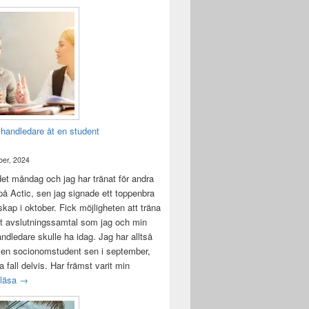
 handledare åt en student
er, 2024
det måndag och jag har tränat för andra
å Actic, sen jag signade ett toppenbra
ap i oktober. Fick möjligheten att träna
t avslutningssamtal som jag och min
andledare skulle ha idag. Jag har alltså
 en socionomstudent sen i september,
lla fall delvis. Har främst varit min
Att vara handledare åt en student
 läsa
→