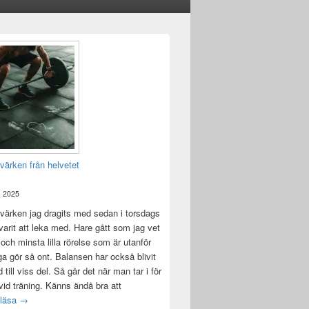
värken från helvetet
, 2025
värken jag dragits med sedan i torsdags
 varit att leka med. Hare gått som jag vet
 och minsta lilla rörelse som är utanför
ga gör så ont. Balansen har också blivit
till viss del. Så går det när man tar i för
id träning. Känns ändå bra att
Träningsvärken från helvetet
 läsa
→