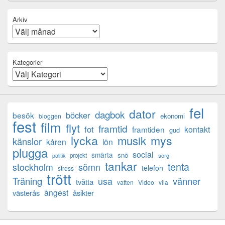
Arkiv
Kategorier
fel
dator
dagbok
böcker
besök
ekonomi
bloggen
fest
film
flyt
framtid
fot
framtiden
kontakt
gud
lycka
mys
musik
känslor
kåren
lön
plugga
social
smärta
snö
projekt
sorg
politik
tankar
tenta
sömn
stockholm
telefon
stress
trött
Träning
usa
vänner
tvätta
vatten
Video
vila
ångest
västerås
åsikter