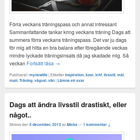
Förra veckans träningspass och annat intressant
Sammanfattande tankar kring veckans träning Dags att
summera förra veckans träningspass. Det var ju dags
för mig att hitta en bra balans efter föregående veckas
mindre lyckade träningsinsats då jag skadade mig. Så
Tredje veckan – Nu kör vi!
veckan
Fortsätt läsa
→
Publicerat i
mynewlife
|
Etiketter
inspiration
,
kost
,
lchf
,
livsstil
,
mål
,
matt
,
Träning
,
vägval
,
vikt
|
Lämna ett svar
Dags att ändra livsstil drastiskt, eller
något..
Skrevs den
5 december, 2013
av
Micke
—
1 kommentar ↓