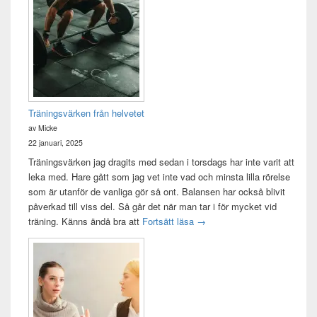
Widget
område
Träningsvärken från helvetet
av Micke
22 januari, 2025
Träningsvärken jag dragits med sedan i torsdags har inte varit att
leka med. Hare gått som jag vet inte vad och minsta lilla rörelse
som är utanför de vanliga gör så ont. Balansen har också blivit
påverkad till viss del. Så går det när man tar i för mycket vid
Träningsvärken från helvetet
träning. Känns ändå bra att
Fortsätt läsa
→