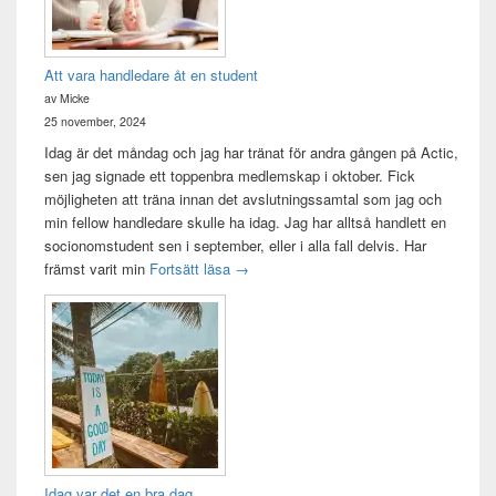
Att vara handledare åt en student
av Micke
25 november, 2024
Idag är det måndag och jag har tränat för andra gången på Actic,
sen jag signade ett toppenbra medlemskap i oktober. Fick
möjligheten att träna innan det avslutningssamtal som jag och
min fellow handledare skulle ha idag. Jag har alltså handlett en
socionomstudent sen i september, eller i alla fall delvis. Har
Att vara handledare åt en student
främst varit min
Fortsätt läsa
→
Idag var det en bra dag