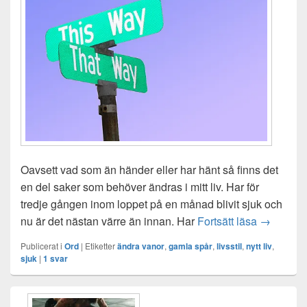
Oavsett vad som än händer eller har hänt så finns det
en del saker som behöver ändras i mitt liv. Har för
tredje gången inom loppet på en månad blivit sjuk och
Dags att ä
nu är det nästan värre än innan. Har
Fortsätt läsa
→
Publicerat i
Ord
|
Etiketter
ändra vanor
,
gamla spår
,
livsstil
,
nytt liv
,
sjuk
|
1
svar
Primära
sidofältet