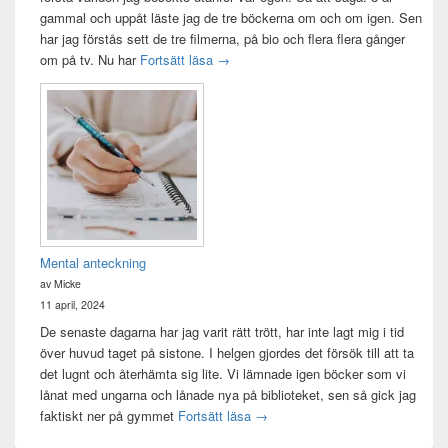
gammal och uppåt läste jag de tre böckerna om och om igen. Sen
har jag förstås sett de tre filmerna, på bio och flera flera gånger
Sagan om ringen-maraton
om på tv. Nu har
Fortsätt läsa
→
Mental anteckning
av Micke
11 april, 2024
De senaste dagarna har jag varit rätt trött, har inte lagt mig i tid
över huvud taget på sistone. I helgen gjordes det försök till att ta
det lugnt och återhämta sig lite. Vi lämnade igen böcker som vi
lånat med ungarna och lånade nya på biblioteket, sen så gick jag
Mental anteckning
faktiskt ner på gymmet
Fortsätt läsa
→