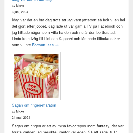
av Micke
3 juni, 2024
Idag var det en bra dag trots att jag varit jättetrött så fick vi en hel
del gjort efter jobbet. Jag lade ut vår gamla TV på Facebook och
jag hittade någon som ville ha den och nu är den bortforslad.
Linda kom iväg till Lidl och Kappahl och lämnade tillbaka saker
Idag var det en bra dag
som vi inte
Fortsätt läsa
→
Sagan om ringen-maraton
av Micke
24 maj, 2024
Sagan om ringen är ett av mina favoritepos inom fantasy, det var
första världen jag besökte utanför vår egen. Så att säga. 8 år