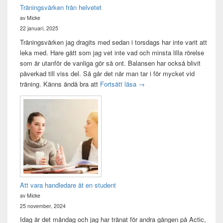
Träningsvärken från helvetet
av Micke
22 januari, 2025
Träningsvärken jag dragits med sedan i torsdags har inte varit att
leka med. Hare gått som jag vet inte vad och minsta lilla rörelse
som är utanför de vanliga gör så ont. Balansen har också blivit
påverkad till viss del. Så går det när man tar i för mycket vid
Träningsvärken från helvetet
träning. Känns ändå bra att
Fortsätt läsa
→
Att vara handledare åt en student
av Micke
25 november, 2024
Idag är det måndag och jag har tränat för andra gången på Actic,