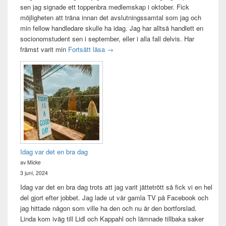
sen jag signade ett toppenbra medlemskap i oktober. Fick
möjligheten att träna innan det avslutningssamtal som jag och
min fellow handledare skulle ha idag. Jag har alltså handlett en
socionomstudent sen i september, eller i alla fall delvis. Har
Att vara handledare åt en student
främst varit min
Fortsätt läsa
→
Idag var det en bra dag
av Micke
3 juni, 2024
Idag var det en bra dag trots att jag varit jättetrött så fick vi en hel
del gjort efter jobbet. Jag lade ut vår gamla TV på Facebook och
jag hittade någon som ville ha den och nu är den bortforslad.
Linda kom iväg till Lidl och Kappahl och lämnade tillbaka saker