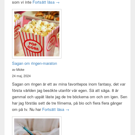
Idag var det en bra dag
som vi inte
Fortsätt läsa
→
Sagan om ringen-maraton
av Micke
24 maj, 2024
Sagan om ringen är ett av mina favoritepos inom fantasy, det var
första världen jag besökte utanför vår egen. Så att säga. 8 år
gammal och uppåt läste jag de tre böckerna om och om igen. Sen
har jag förstås sett de tre filmerna, på bio och flera flera gånger
Sagan om ringen-maraton
om på tv. Nu har
Fortsätt läsa
→