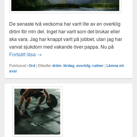
De senaste två veckorna har varit lite av en overklig
dröm för min del. Inget har varit som det brukar eller
ska vara. Jag har knappt varit på jobbet, utan jag har
varvat sjukdom med vakande över pappa. Nu på
En overklig dröm
Fortsätt läsa
→
Publicerat i
Ord
|
Etiketter
dröm
,
lördag
,
overklig
,
rutiner
|
Lämna ett
svar
Primära
sidofältet
Widget
område