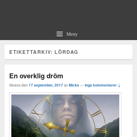
Meny
ETIKETTARKIV:
LÖRDAG
En overklig dröm
Skrevs den
17 september, 2017
av
Micke
—
Inga kommentarer ↓