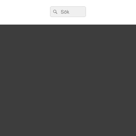
Sök
Sök
efter: