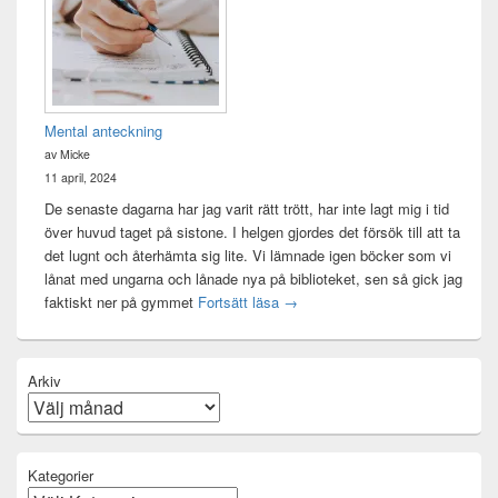
Mental anteckning
av Micke
11 april, 2024
De senaste dagarna har jag varit rätt trött, har inte lagt mig i tid
över huvud taget på sistone. I helgen gjordes det försök till att ta
det lugnt och återhämta sig lite. Vi lämnade igen böcker som vi
lånat med ungarna och lånade nya på biblioteket, sen så gick jag
Mental anteckning
faktiskt ner på gymmet
Fortsätt läsa
→
Arkiv
Kategorier